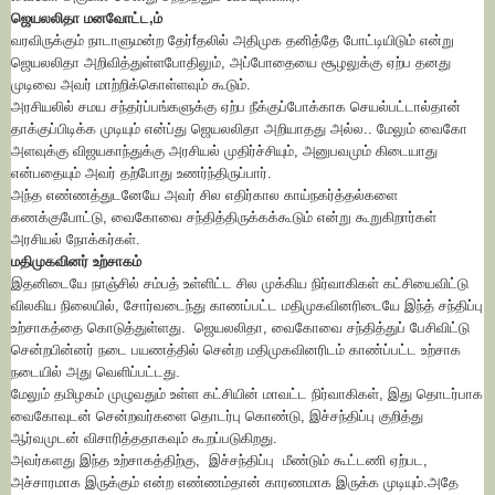
ஜெயலலிதா மனவோட்ட,ம்
வரவிருக்கும் நாடாளுமன்ற தேர்fதலில் அதிமுக தனித்தே போட்டியிடும் என்று
ஜெயலலிதா அறிவித்துள்ளபோதிலும், அப்போதையை சூழலுக்கு ஏற்ப தனது
முடிவை அவர் மாற்றிக்கொள்ளவும் கூடும்.
அரசியலில் சமய சந்தர்ப்பங்களுக்கு ஏற்ப நீக்குப்போக்காக செயல்பட்டால்தான்
தாக்குப்பிடிக்க முடியும் என்ப்து ஜெயலலிதா அறியாதது அல்ல.. மேலும் வைகோ
அளவுக்கு விஜயகாந்துக்கு அரசியல் முதிர்ச்சியும், அனுபவமும் கிடையாது
என்பதையும் அவர் தற்போது உணர்ந்திருப்பார்.
அந்த எண்ணத்துடனேயே அவர் சில எதிர்கால காய்நகர்த்தல்களை
கணக்குபோட்டு, வைகோவை சந்தித்திருக்கக்கூடும் என்று கூறுகிறார்கள்
அரசியல் நோக்கர்கள்.
மதிமுகவினர் உற்சாகம்
இதனிடையே நாஞ்சில் சம்பத் உள்ளிட்ட சில முக்கிய நிர்வாகிகள் கட்சியைவிட்டு
விலகிய நிலையில், சோர்வடைந்து காணப்பட்ட மதிமுகவினரிடையே இந்த் சந்திப்பு
உற்சாகத்தை கொடுத்துள்ளது. ஜெயலலிதா, வைகோவை சந்தித்துப் பேசிவிட்டு
சென்றபின்னர் நடை பயணத்தில் சென்ற மதிமுகவினரிடம் காண்ப்பட்ட உற்சாக
நடையில் அது வெளிப்பட்டது.
மேலும் தமிழகம் முழுவதும் உள்ள கட்சியின் மாவட்ட நிர்வாகிகள், இது தொடர்பாக
வைகோவுடன் சென்றவர்களை தொடர்பு கொண்டு, இச்சந்திப்பு குறித்து
ஆர்வமுடன் விசாரித்ததாகவும் கூறப்படுகிறது.
அவர்களது இந்த உற்சாகத்திற்கு, இச்சந்திப்பு மீண்டும் கூட்டணி ஏற்பட,
அச்சாரமாக இருக்கும் என்ற எண்ணம்தான் காரணமாக இருக்க முடியும்.அதே