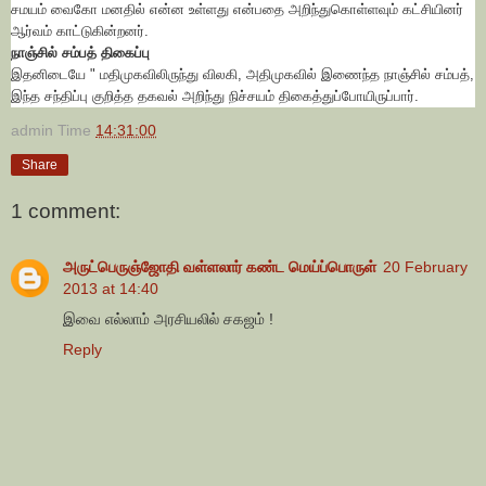
சமயம் வைகோ மனதில் என்ன உள்ளது என்பதை அறிந்துகொள்ளவும் கட்சியினர்
ஆர்வம் காட்டுகின்றனர்.
நாஞ்சில் சம்பத்
திகைப்பு
இதனிடையே " மதிமுகவிலிருந்து விலகி, அதிமுகவில் இணைந்த நாஞ்சில் சம்பத்,
இந்த சந்திப்பு குறித்த தகவல் அறிந்து நிச்சயம் திகைத்துப்போயிருப்பார்.
admin
Time
14:31:00
Share
1 comment:
அருட்பெருஞ்ஜோதி வள்ளலார் கண்ட மெய்ப்பொருள்
20 February
2013 at 14:40
இவை எல்லாம் அரசியலில் சகஜம் !
Reply