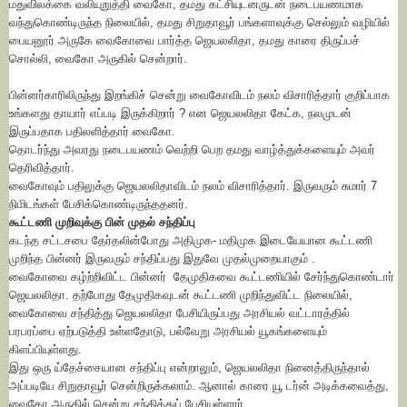
மதுவிலக்கை வலியுறுத்தி வைகோ, தமது கட்சியுடனருடன் நடைபயணமாக
வந்துகொண்டிருந்த நிலையில், தமது சிறுதாவூர் பங்களாவுக்கு செல்லும் வழியில்
பையனூர் அருகே வைகோவை பார்த்த ஜெயலலிதா, தமது காரை திருப்பச்
சொல்லி, வைகோ அருகில் சென்றார்.
பின்னர்காரிலிருந்து இறங்கிச் சென்று வைகோவிடம் நலம் விசாரித்தார் குறிப்பாக
உங்களது தாயார் எப்படி இருக்கிறார் ? என ஜெயலலிதா கேட்க, நலமுடன்
இருப்பதாக பதிலளித்தார் வைகோ.
தொடர்ந்து அவரது நடைபயணம் வெற்றி பெற தமது வாழ்த்துக்களையும் அவர்
தெரிவித்தார்.
வைகோவும் பதிலுக்கு ஜெயலலிதாவிடம் நலம் விசாரித்தார். இருவரும் சுமார் 7
நிமிடங்கள் பேசிக்கொண்டிருந்ததனர்.
கூட்டணி முறிவுக்கு பின் முதல் சந்திப்பு
கடந்த சட்டசபை தேர்தலின்போது அதிமுக- மதிமுக இடையேயான கூட்டணி
முறிந்த பின்னர் இருவரும் சந்திப்பது இதுவே முதல்முறையாகும் .
வைகோவை கழ்ற்றிவிட்ட பின்னர் தேமுதிகவை கூட்டணியில் சேர்ந்துகொண்டார்
ஜெயலலிதா. தற்போது தேமுதிகவுடன் கூட்டணி முறிந்துவிட்ட நிலையில்,
வைகோவை சந்தித்து ஜெயலலிதா பேசியிருப்பது அரசியல் வட்டாரத்தில்
பரபரப்பை ஏற்படுத்தி உள்ளதோடு, பல்வேறு அரசியல் யூகங்களையும்
கிளப்பியுள்ளது.
இது ஒரு ய்தேச்சையான சந்திப்பு என்றாலும், ஜெயலலிதா நினைத்திருந்தால்
அப்படியே சிறுதாவூர் சென்றிருக்கலாம். ஆனால் காரை யூ டர்ன் அடிக்கவைத்து,
வைகோ அருகில் சென்று சந்தித்துப் பேசியுள்ளார்.