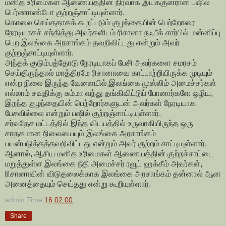
மனித உரிமைகள் ஆணையத்தின் நிர்வாக இயக்குனரான பஷில்
பெர்ணாண்டோ குற்றஞ்சாட்டியுள்ளார்.
கொலை செய்ததாகக் கூறப்படும் குழந்தையின் பெற்றோரை
நேரடியாகச் சந்தித்து அவர்களிடம் ரிசானா நஃபீக் சார்பில் மன்னிப்பு
பெற இலங்கை அரசாங்கம் தவறிவிட்டது என்றும் அவர்
குற்றஞ்சாட்டியுள்ளார்.
அந்தக் குடும்பத்தோடு நேரடியாகப் பேசி அவர்களை சமரசம்
செய்திருந்தால் மாத்திரமே ரிசானாவை காப்பாற்றியிருக்க முடியும்
என்ற நிலை இருந்த வேளையில்,இலங்கை முஸ்லிம் அமைச்சர்கள்
எல்லாம் சவுதிக்கு சும்மா வந்து தங்கிவிட்டுப் போனார்களே ஒழிய,
இறந்த குழந்தையின் பெற்றோர்களுடன் அவர்கள் நேரடியாக
பேசவில்லை என்றும் பஷில் குற்றஞ்சாட்டியுள்ளார்.
சர்வதேச மட்டத்தில் இந்த விடயத்தில் உருவாகியிருந்த ஒரு
சாதகமான நிலையையும் இலங்கை அரசாங்கம்
பயன்படுத்தத்தவறிவிட்டது என்றும் அவர் குற்றம் சாட்டியுள்ளார்.
ஆனால், ஆசிய மனித உரிமைகள் ஆணையத்தின் குற்றச்சாட்டை
மறுத்துள்ள இலங்கை நீதி அமைச்சர் ரவூப் ஹக்கீம் அவர்கள்,
ரிசானாவின் விடுதலைக்காக இலங்கை அரசாங்கம் தன்னால் ஆன
அனைத்தையும் செய்தது என்று கூறியுள்ளார்.
admin
Time
16:02:00
Share