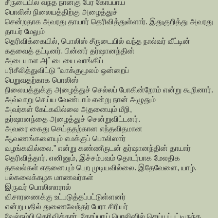
சீருடையில் வந்த நான்கு பேர் கோப்பாய்
பொலிஸ் நிலையத்திற்கு அழைத்துச்
சென்றதாக அவரது தாயார் தெரிவித்துள்ளார். இதுகுறித்து அவரது
தாயர் மேலும்
தெரிவிக்கையில், பொலிஸ் சீருடையில் வந்த நால்வர் வீட்டின்
கதவைத் தட்டினர். பின்னர் தர்ஷானந்தின்
அடையாள அட்டையை வாங்கிப்
பரிசீலித்துவிட்டு “வாக்குமூலம் ஒன்றைப்
பெறுவதற்காக பொலிஸ்
நிலையத்துக்கு அழைத்துச் செல்லப் போகின்றோம் என்று கூறினார்.
அவ்வாறு செய்ய வேண்டாம் என்று நான் அழுதும்
அவர்கள் கேட்கவில்லை அதனையும் மீறி,
தர்ஷானந்தை அழைத்துச் சென்றுவிட்டனர்.
அவரை கைது செய்ததற்கான எந்தவிதமான
ஆவணங்களையும் எமக்குப் பொலிஸார்
வழங்கவில்லை.” என்று கண்ணீருடன் தர்ஷானந்தின் தாயார்
தெரிவித்தார். எனினும், இச்சம்பவம் தொடர்பாக மேலதிக
தகவல்கள் எதனையும் பெற முடியவில்லை. இதேவேளை, யாழ்.
பல்கலைக்கழக மாணவர்கள்
இருவர் பொலிஸாரால்
விசாரணைக்கு உட்படுத்தப்பட்டுள்ளனர்
என்று பதில் துணைவேந்தர் பேரா சிரியர்
வேல்நம்பி தெரிவித்தார். கோப்பாய் பொலிஸில் செய்யப்பட்டிருந்த