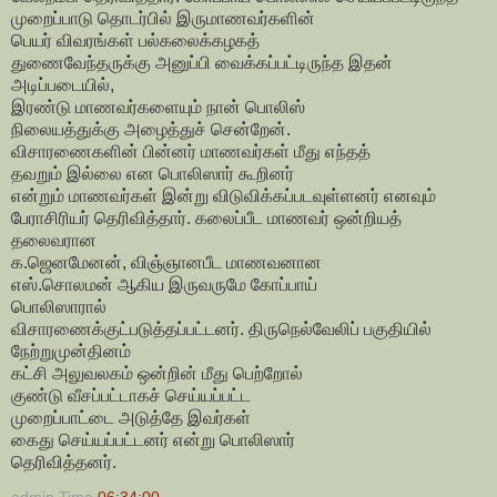
முறைப்பாடு தொடர்பில் இருமாணவர்களின்
பெயர் விவரங்கள் பல்கலைக்கழகத்
துணைவேந்தருக்கு அனுப்பி வைக்கப்பட்டிருந்த இதன்
அடிப்படையில்,
இரண்டு மாணவர்களையும் நான் பொலிஸ்
நிலையத்துக்கு அழைத்துச் சென்றேன்.
விசாரணைகளின் பின்னர் மாணவர்கள் மீது எந்தத்
தவறும் இல்லை என பொலிஸார் கூறினர்
என்றும் மாணவர்கள் இன்று விடுவிக்கப்படவுள்ளனர் எனவும்
பேராசிரியர் தெரிவித்தார். கலைப்பீட மாணவர் ஒன்றியத்
தலைவரான
க.ஜெனமேனன், விஞ்ஞானபீட மாணவனான
எஸ்.சொலமன் ஆகிய இருவருமே கோப்பாய்
பொலிஸாரால்
விசாரணைக்குட்படுத்தப்பட்டனர். திருநெல்வேலிப் பகுதியில்
நேற்றுமுன்தினம்
கட்சி அலுவலகம் ஒன்றின் மீது பெற்றோல்
குண்டு வீசப்பட்டாகச் செய்யப்பட்ட
முறைப்பாட்டை அடுத்தே இவர்கள்
கைது செய்யப்பட்டனர் என்று பொலிஸார்
தெரிவித்தனர்.