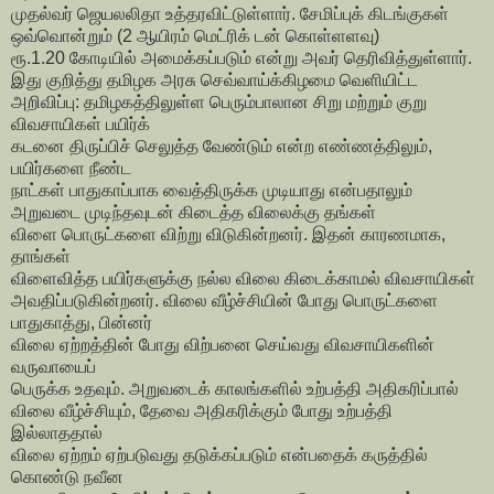
முதல்வர் ஜெயலலிதா உத்தரவிட்டுள்ளார். சேமிப்புக் கிடங்குகள்
ஒவ்வொன்றும் (2 ஆயிரம் மெட்ரிக் டன் கொள்ளளவு)
ரூ.1.20 கோடியில் அமைக்கப்படும் என்று அவர் தெரிவித்துள்ளார்.
இது குறித்து தமிழக அரசு செவ்வாய்க்கிழமை வெளியிட்ட
அறிவிப்பு: தமிழகத்திலுள்ள பெரும்பாலான சிறு மற்றும் குறு
விவசாயிகள் பயிர்க்
கடனை திருப்பிச் செலுத்த வேண்டும் என்ற எண்ணத்திலும்,
பயிர்களை நீண்ட
நாட்கள் பாதுகாப்பாக வைத்திருக்க முடியாது என்பதாலும்
அறுவடை முடிந்தவுடன் கிடைத்த விலைக்கு தங்கள்
விளை பொருட்களை விற்று விடுகின்றனர். இதன் காரணமாக,
தாங்கள்
விளைவித்த பயிர்களுக்கு நல்ல விலை கிடைக்காமல் விவசாயிகள்
அவதிப்படுகின்றனர். விலை வீழ்ச்சியின் போது பொருட்களை
பாதுகாத்து, பின்னர்
விலை ஏற்றத்தின் போது விற்பனை செய்வது விவசாயிகளின்
வருவாயைப்
பெருக்க உதவும். அறுவடைக் காலங்களில் உற்பத்தி அதிகரிப்பால்
விலை வீழ்ச்சியும், தேவை அதிகரிக்கும் போது உற்பத்தி
இல்லாததால்
விலை ஏற்றம் ஏற்படுவது தடுக்கப்படும் என்பதைக் கருத்தில்
கொண்டு நவீன