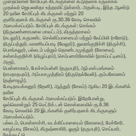
முறையிலான சேமிப்புக் கிடங்குகளை கூடுதலாக உருவாக்க
முதல்வர் ஜெயலலிதா உத்தரவிட்டுள்ளார். அதன்படி, இந்த ஆண்டு
20 நவீன சேமிப்புக் கிடங்குகள் மற்றும் 20
குளிர்பதனக் கிடங்குகள் ரூ.30.36 கோடி செலவில்
அமைக்கப்படும். சேமிப்புக் கிடங்குகள்: செங்கம்
(திருவண்ணாமலை மாவட்டம்), விருத்தாசலம்
(கடலூர்), கருமண்ட செல்லிப்பாளையம் மற்றும் வேப்பிலி (ஈரோடு),
திருப்பத்தூர், வாணியம்பாடி (வேலூர்), துவரங்குறிச்சி (திருச்சி),
பொங்கலூர், பல்லடம் மற்றும் தொண்டாமுத்தூர் (கோவை),
கள்ளக்குறிச்சி (விழுப்புரம்), செம்பனார்கோவில் (நாகப்பட்டினம்),
அரூர்,
பென்னாகரம், போச்சம்பள்ளி (தருமபுரி), ஆர்.எஸ்.மங்கலம்
(ராமநாதபுரம்), அம்பாசமுத்திரம் (திருநெல்வேலி), கும்பகோணம்
(தஞ்சாவூர்),
போடிநாயக்கனூர் (தேனி), ஆத்தூர் (சேலம்) ஆகிய 20 இடங்களில்
நவீன
சேமிப்புக் கிடங்குகள் அமைக்கப்படும். இதேபோன்று,
ஒவ்வொன்றும் 25 மெட்ரிக் டன் கொள்ளளவில் ரூ.6.36
கோடி செலவில் 20 இடங்களில் குளிர்பதனக் கிடங்குகளும்
அமைக்கப்படும்.
பல்லடம், பொள்ளாச்சி, வடக்கிப்பாளையம் (கோவை), மேச்சேரி,
வாழப்பாடி (சேலம்), கிருஷ்ணகிரி, ஓசூர் (தருமபுரி), செய்யார்,
சேத்துபட்டு,