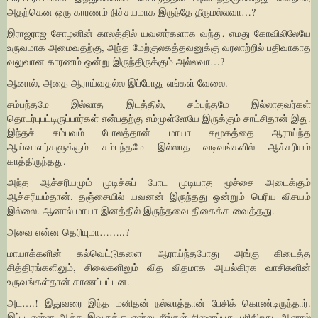
அதற்கென ஒரு காரணம் நிச்சயமாக இருந்தே தீருமல்லவா…?
இராஜராஜ சோழனின் காலத்தில் யவனர்களாக வந்து, எமது கோவிலிலேயே
உருவமாக அமைவதற்கு, அந்த மேற்குலகத்தவனுக்கு வரலாற்றில் பதிவாகாத
வலுவான காரணம் ஒன்று இருந்திருக்கும் அல்லவா…?
ஆனால், அதை ஆராய்வதல்ல இப்போது எங்கள் வேலை.
சம்பந்தமே இல்லாத இடத்தில், சம்பந்தமே இல்லாதவர்கள்
தொடர்புபட்டிருப்பார்கள் என்பதற்கு எம்முள்ளேயே இருக்கும் சாட்சிதான் இது.
இந்தச் சம்பவம் போலத்தான் மாயா சமூகத்தை ஆராய்ந்த
ஆய்வாளர்களுக்கும் சம்பந்தமே இல்லாத வடிவங்களில் ஆச்சரியம்
காத்திருந்தது.
அந்த ஆச்சரியமும் முடிச்சுப் போட முடியாத மூச்சை அடைக்கும்
ஆச்சரியம்தான். தஞ்சையில் யவனன் இருந்தது ஒன்றும் பெரிய விசயம்
இல்லை. ஆனால் மாயா இனத்தில் இருந்தவை திகைக்க வைத்தது.
அவை என்ன தெரியுமா……..?
மாயாக்களின் கல்வெட்டுகளை ஆராய்ந்தபோது அங்கு கிடைத்த
சித்திரங்களிலும், சிலைகளிலும் வித விதமாக அயல்கிரக வாசிகளின்
உருவங்கள்தான் காணப்பட்டன.
அட….! இதுவரை இந்த மனிதன் நல்லாத்தான் பேசிக் கொண்டிருந்தார்.
இப்ப என்ன ஆச்சு இவருக்கு என்று நீங்கள் நினைப்பது புரிகிறது. ஆனால்