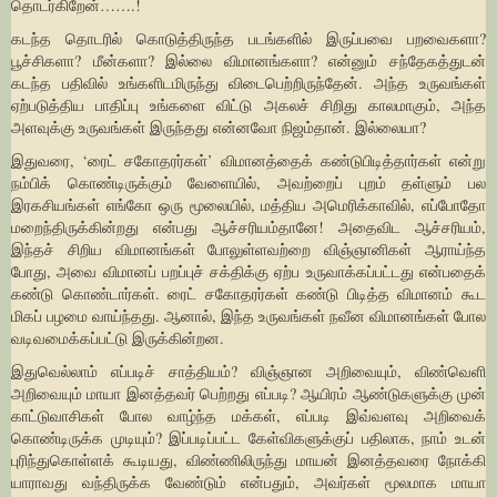
தொடர்கிறேன்…….!
கடந்த தொடரில் கொடுத்திருந்த படங்களில் இருப்பவை பறவைகளா?
பூச்சிகளா? மீன்களா? இல்லை விமானங்களா? என்னும் சந்தேகத்துடன்
கடந்த பதிவில் உங்களிடமிருந்து விடைபெற்றிருந்தேன். அந்த உருவங்கள்
ஏற்படுத்திய பாதிப்பு உங்களை விட்டு அகலச் சிறிது காலமாகும், அந்த
அளவுக்கு உருவங்கள் இருந்தது என்னவோ நிஜம்தான். இல்லையா?
இதுவரை, ‘ரைட் சகோதரர்கள்’ விமானத்தைக் கண்டுபிடித்தார்கள் என்று
நம்பிக் கொண்டிருக்கும் வேளையில், அவற்றைப் புறம் தள்ளும் பல
இரகசியங்கள் எங்கோ ஒரு மூலையில், மத்திய அமெரிக்காவில், எப்போதோ
மறைந்திருக்கின்றது என்பது ஆச்சரியம்தானே! அதைவிட ஆச்சரியம்,
இந்தச் சிறிய விமானங்கள் போலுள்ளவற்றை விஞ்ஞானிகள் ஆராய்ந்த
போது, அவை விமானப் பறப்புச் சக்திக்கு ஏற்ப உருவாக்கப்பட்டது என்பதைக்
கண்டு கொண்டார்கள். ரைட் சகோதரர்கள் கண்டு பிடித்த விமானம் கூட
மிகப் பழமை வாய்ந்தது. ஆனால், இந்த உருவங்கள் நவீன விமானங்கள் போல
வடிவமைக்கப்பட்டு இருக்கின்றன.
இதுவெல்லாம் எப்படிச் சாத்தியம்? விஞ்ஞான அறிவையும், விண்வெளி
அறிவையும் மாயா இனத்தவர் பெற்றது எப்படி? ஆயிரம் ஆண்டுகளுக்கு முன்
காட்டுவாசிகள் போல வாழ்ந்த மக்கள், எப்படி இவ்வளவு அறிவைக்
கொண்டிருக்க முடியும்? இப்படிப்பட்ட கேள்விகளுக்குப் பதிலாக, நாம் உடன்
புரிந்துகொள்ளக் கூடியது, விண்ணிலிருந்து மாயன் இனத்தவரை நோக்கி
யாராவது வந்திருக்க வேண்டும் என்பதும், அவர்கள் மூலமாக மாயா