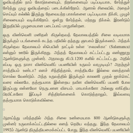
ஓவியத்தில் நாம் கோடுகளையும், நிறங்களையும் படிப்படியாக, சேர்த்துச்
சேர்த்து முழு ஓவியத்தைப் படைக்கின்றோம். ஆனால் சிலையில், அதைச்
செய்யும் கல்லில் இருந்து தேவையற்ற பாகங்களை படிப்படியாக நீக்கி, முழுச்
சிலையையும் வடிக்கிறோம். ஒன்று சேர்த்தல், மற்றது நீக்கல். இரண்டும்
இறுதியில் முழுமையான படைப்பாய் மாறுகின்றன.
ஒரு விண்வெளி மனிதன் கிருஸ்தவத் தேவாலயத்தில் சிலை வடிவமாக
இருக்கும் படங்களைக் கடந்த பதிவில் தந்தது ஞாபகம் இருக்கலாம். அந்தக்
கிருஸ்தவ தேவாலயம் ஸ்பெயின் நாட்டில் உள்ள ‘சலமன்கா’ (Salamanca)
என்னும் ஊரில் இருக்கிறது. அந்தத் தேவாலயம் கட்டப்பட்டது எண்ணூறு
ஆண்டுகளுக்கு முன்னர். அதாவது கி.பி.1200 களில் கட்டப்பட்டது. அதில்
எப்படி ஒரு நாசா விண்வெளிப் பயணியின் உருவம் வரமுடியும்? அதற்குச்
சாத்தியம் உண்டா? எனச் சிந்தித்தால், சாத்தியமே இல்லை எனத்தான்
சொல்ல வேண்டும். அந்த உருவத்தில் இருக்கும் காலணி முதல் ஜாக்கெட்
வரை எல்லாமே, தத்ரூபமாக இன்றைய நவீன விண்வெளிப் பயணி போல
இருப்பது என்னவோ நெருடலான விசயம். மாயாக்களோ அல்லது எகிப்திய
பிரமிட்களோ இப்படிச் சித்திரங்களைக் கொடுத்தாலும், இவ்வளவு
தத்ரூபமாக கொடுக்கவில்லை.
ஆராய்ந்து பார்த்ததில் அந்த சிலை உண்மையாக 800 ஆண்டுகளுக்கு
முன்னர் உருவாக்கப்பட்டதில்லை எனத் தெரிய வந்தது. இந்த தேவாலயம்
1992ம் ஆண்டு திருத்தியமைக்கப்பட்ட போது, இந்த விண்வெளிப் பயணியின்