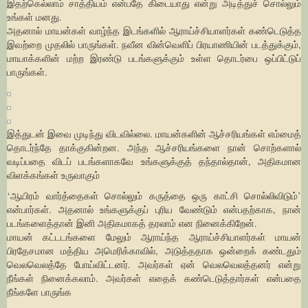
இதற்கெல்லாம் சாத்தியம் என்பதே கிடையாது என்று அடித்துச் சொல்லும்
உங்கள் மனது.
அதனால் மாயன்கள் வாழ்ந்த இடங்களில் ஆராய்ச்சியாளர்கள் கண்டெடுத்த
இவற்றை முதலில் பாருங்கள். நவீன வின்வெளிப் பிரயாணியின் படத்துக்கும்,
மாயாக்களின் மற்ற இரண்டு படங்களுக்கும் உள்ள தொடர்பை ஒப்பிட்டுப்
பாருங்கள்.
இத்துடன் இவை முடிந்து விடவில்லை. மாயன்களின் ஆச்சரியங்கள் எம்மைத்
தொடர்ந்தே தாக்குகின்றன. அந்த ஆச்சரியங்களை நான் சொற்களால்
வடிப்பதை விடப் படங்களாகவே உங்களுக்குத் தந்தால்தான், அதிகமான
விளக்கங்கள் உருவாகும்
‘ஆயிரம் வார்த்தைகள் சொல்லும் கருத்தை ஒரு காட்சி சொல்லிவிடும்’
என்பார்கள். அதனால் உங்களுக்குப் புரிய வேண்டும் என்பதற்காக, நான்
படங்களைத்தான் இனி அதிகமாகத் தரலாம் என நினைக்கிறேன்.
மாயன் கட்டடங்களை மேலும் ஆராய்ந்த ஆராய்ச்சியாளர்கள் மாயன்
பிரதேசமான மத்திய அமெரிக்காவில், அடுத்ததாக ஒன்றைக் கண்டதும்
வெலவெலத்தே போய்விட்டனர். அவர்கள் ஏன் வெலவெலத்தனர் என்று
நீங்கள் நினைக்கலாம். அவர்கள் எதைக் கண்டெடுத்தார்கள் என்பதை
நீங்களே பாருங்க