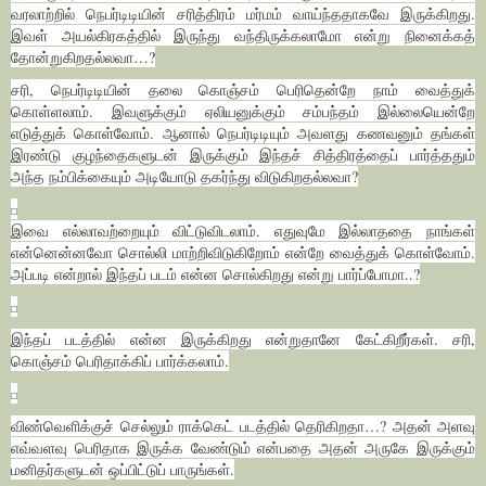
வரலாற்றில் நெபர்டிடியின் சரித்திரம் மர்மம் வாய்ந்ததாகவே இருக்கிறது.
இவள் அயல்கிரகத்தில் இருந்து வந்திருக்கலாமோ என்று நினைக்கத்
தோன்றுகிறதல்லவா…?
சரி, நெபர்டிடியின் தலை கொஞ்சம் பெரிதென்றே நாம் வைத்துக்
கொள்ளலாம். இவளுக்கும் ஏலியனுக்கும் சம்பந்தம் இல்லையென்றே
எடுத்துக் கொள்வோம். ஆனால் நெபர்டிடியும் அவளது கணவனும் தங்கள்
இரண்டு குழந்தைகளுடன் இருக்கும் இந்தச் சித்திரத்தைப் பார்த்ததும்
அந்த நம்பிக்கையும் அடியோடு தகர்ந்து விடுகிறதல்லவா?
இவை எல்லாவற்றையும் விட்டுவிடலாம். எதுவுமே இல்லாததை நாங்கள்
என்னென்னவோ சொல்லி மாற்றிவிடுகிறோம் என்றே வைத்துக் கொள்வோம்.
அப்படி என்றால் இந்தப் படம் என்ன சொல்கிறது என்று பார்ப்போமா..?
இந்தப் படத்தில் என்ன இருக்கிறது என்றுதானே கேட்கிறீர்கள். சரி,
கொஞ்சம் பெரிதாக்கிப் பார்க்கலாம்.
விண்வெளிக்குச் செல்லும் ராக்கெட் படத்தில் தெரிகிறதா…? அதன் அளவு
எவ்வளவு பெரிதாக இருக்க வேண்டும் என்பதை அதன் அருகே இருக்கும்
மனிதர்களுடன் ஒப்பிட்டுப் பாருங்கள்.