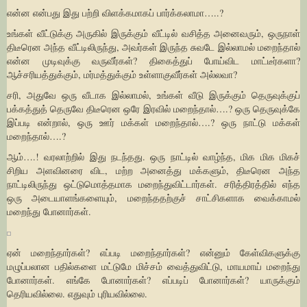
என்ன என்பது இது பற்றி விளக்கமாகப் பார்க்கலாமா…..?
உங்கள் வீட்டுக்கு அருகில் இருக்கும் வீட்டில் வசித்த அனைவரும், ஒருநாள்
திடீரென அந்த வீட்டிலிருந்து, அவர்கள் இருந்த சுவடே இல்லாமல் மறைந்தால்
என்ன முடிவுக்கு வருவீர்கள்? திகைத்துப் போய்விட மாட்டீர்களா?
ஆச்சரியத்துக்கும், மர்மத்துக்கும் உள்ளாகுவீர்கள் அல்லவா?
சரி, அதுவே ஒரு வீடாக இல்லாமல், உங்கள் வீடு இருக்கும் தெருவுக்குப்
பக்கத்துத் தெருவே திடீரென ஒரே இரவில் மறைந்தால்….? ஒரு தெருவுக்கே
இப்படி என்றால், ஒரு ஊர் மக்கள் மறைந்தால்….? ஒரு நாட்டு மக்கள்
மறைந்தால்….?
ஆம்….! வரலாற்றில் இது நடந்தது. ஒரு நாட்டில் வாழ்ந்த, மிக மிக மிகச்
சிறிய அளவினரை விட, மற்ற அனைத்து மக்களும், திடீரென அந்த
நாட்டிலிருந்து ஒட்டுமொத்தமாக மறைந்துவிட்டார்கள். சரித்திரத்தில் எந்த
ஒரு அடையாளங்களையும், மறைந்ததற்குச் சாட்சிகளாக வைக்காமல்
மறைந்து போனார்கள்.
ஏன் மறைந்தார்கள்? எப்படி மறைந்தார்கள்? என்னும் கேள்விகளுக்கு
மழுப்பலான பதில்களை மட்டுமே மிச்சம் வைத்துவிட்டு, மாயமாய் மறைந்து
போனார்கள். எங்கே போனார்கள்? எப்படிப் போனார்கள்? யாருக்கும்
தெரியவில்லை. எதுவும் புரியவில்லை.