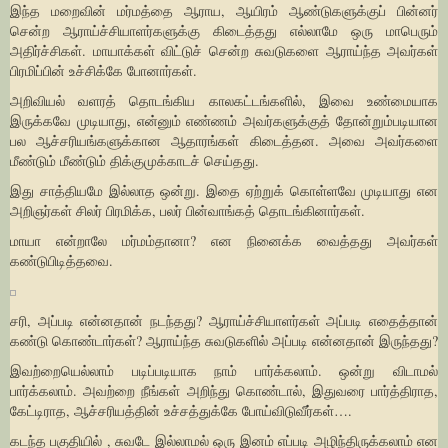
இந்த மறைவின் மர்மத்தை ஆராய, ஆயிரம் ஆண்டுகளுக்குப் பின்னர்
சென்ற ஆராய்ச்சியாளர்களுக்கு கிடைத்தது எல்லாமே ஒரு மாபெரும்
அதிர்ச்சிகள். மாயாக்கள் விட்டுச் சென்ற சுவடுகளை ஆராய்ந்த அவர்கள்
பிரமிப்பின் உச்சிக்கே போனார்கள்.
அறிவியல் வளரத் தொடங்கிய காலகட்டங்களில், இவை உண்மையாக
இருக்கவே முடியாது, என்னும் எண்ணம் அவர்களுக்குத் தோன்றும்படியான
பல ஆச்சரியங்களுக்கான ஆதாரங்கள் கிடைத்தன. அவை அவர்களை
மீண்டும் மீண்டும் திக்குமுக்காடச் செய்தது.
இது சாத்தியமே இல்லாத ஒன்று. இதை ஏற்றுக் கொள்ளவே முடியாது என
அறிஞர்கள் சிலர் பிரமிக்க, பலர் பின்வாங்கத் தொடங்கினார்கள்.
மாயா என்றாலே மர்மம்தானா? என நினைக்க வைத்தது அவர்கள்
கண்டுபிடித்தவை.
சரி, அப்படி என்னதான் நடந்தது? ஆராய்ச்சியாளர்கள் அப்படி எதைத்தான்
கண்டு கொண்டார்கள்? ஆராய்ந்த சுவடுகளில் அப்படி என்னதான் இருந்தது?
இவற்றையெல்லாம் படிப்படியாக நாம் பார்க்கலாம். ஒன்று விடாமல்
பார்க்கலாம். அவற்றை நீங்கள் அறிந்து கொண்டால், இதுவரை பார்த்திராத,
கேட்டிராத, ஆச்சரியத்தின் உச்சத்துக்கே போய்விடுவீர்கள்….
கடந்த பகுதியில் , சுவடே இல்லாமல் ஒரு இனம் எப்படி அழிந்திருக்கலாம் என