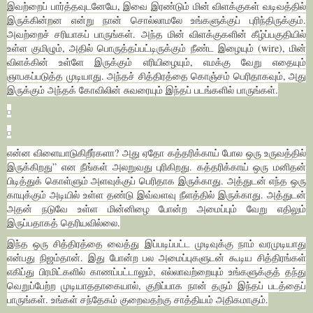
இவற்றைப் பார்த்தவுடனேயே, இவை இரண்டும் மின் விளக்குகள் வடிவத்தில்
இருக்கின்றன என்று நான் சொல்லாமலே உங்களுக்குப் புரிந்திருக்கும்.
அவற்றைச் சரியாகப் பாருங்கள். அந்த மின் விளக்குகளின் கீழ்ப்பகுதியில்
உள்ள குமிழும், அதில் பொருத்தப்பட்டிருக்கும் நீண்ட இழையும் (wire), மின்
விளக்கின் உள்ளே இருக்கும் எரியிழையும், எமக்கு வேறு எதையும்
ஞாபகப்படுத்த முடியாது. அந்தச் சித்திரத்தை கொஞ்சம் பெரிதாகவும், அது
இருக்கும் அந்தக் கோவிலின் சுவரையும் இந்தப் படங்களில் பாருங்கள்.
என்ன விளையாடுகிறீர்களா? அது ஏதோ கத்தரிக்காய் போல ஒரு உருவத்தில்
இருக்கிறது” என நீங்கள் அலறுவது புரிகிறது. கத்தரிக்காய் ஒரு மனிதன்
பிடித்துக் கொள்ளும் அளவுக்குப் பெரிதாக இருக்காது. அத்துடன் எந்த ஒரு
காயுக்கும் அடியில் உள்ள தண்டு இவ்வளவு நீளத்தில் இருக்காது. அத்துடன்
அதன் நடுவே உள்ள மின்னிழை போன்ற அமைப்பும் வேறு எதிலும்
இருப்பதாகத் தெரியவில்லை.
இந்த ஒரு சித்திரத்தை வைத்து இப்படிப்பட்ட முடிவுக்கு நாம் வரமுடியாது
என்பது நிஜம்தான். இது போன்ற பல அமைப்புகளுடன் கூடிய சித்திரங்கள்
எகிப்து பிரமிட்களில் காணப்பட்டாலும், எல்லாவற்றையும் உங்களுக்குத் தந்து
வெறுப்பேற்ற முடியாததாகையால், குறிப்பாக நான் தரும் இந்தப் படத்தைப்
பாருங்கள். உங்கள் சந்தேகம் குறைவதற்கு சாத்தியம் அதிகமாகும்.