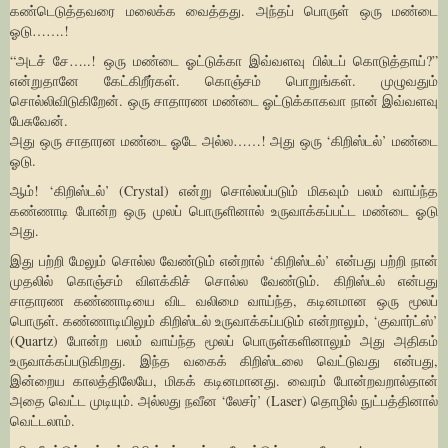
கண்டெடுத்தவரை மலைக்க வைத்தது. அந்தப் பொருள் ஒரு மண்டை
ஓடு…….!
“அடச் சே…..! ஒரு மண்டை ஓட்டுக்கா இவ்வளவு பில்டப் கொடுத்தாய்?”
என்றுதானே கேட்கிறீர்கள். கொஞ்சம் பொறுங்கள். முழுவதும்
சொல்லிவிடுகிறேன். ஒரு சாதாரண மண்டை ஓட்டுக்காகவா நான் இவ்வளவு
பேசுவேன்.
அது ஒரு சாதாரன மண்டை ஓடே அல்ல……! அது ஒரு ‘கிறிஸ்டல்’ மண்டை
ஓடு.
ஆம்! ‘கிறிஸ்டல்’ (Crystal) என்று சொல்லப்படும் மிகவும் பலம் வாய்ந்த
கண்ணாடி போன்ற ஒரு முலப் பொருளினால் உருவாக்கப்பட்ட மண்டை ஓடு
அது.
இது பற்றி மேலும் சொல்ல வேண்டும் என்றால் ‘கிறிஸ்டல்’ என்பது பற்றி நான்
முதலில் கொஞ்சம் விளக்கிச் சொல்ல வேண்டும். கிறிஸ்டல் என்பது
சாதாரண கண்ணாடியை விட வலிமை வாய்ந்த, கடினமான ஒரு மூலப்
பொருள். கண்ணாடியிலும் கிறிஸ்டல் உருவாக்கப்படும் என்றாலும், ‘குவார்ட்ஸ்’
(Quartz) போன்ற பலம் வாய்ந்த மூலப் பொருள்களினாலும் அது அதிகம்
உருவாக்கப்படுகிறது. இந்த வகைக் கிறிஸ்டலை வெட்டுவது என்பது,
இன்றைய காலத்திலேயே, மிகக் கடினமானது. வைரம் போன்றவறால்தான்
அதை வெட்ட முடியும். அல்லது நவீன ‘லேசர்’ (Laser) தொழில் நுட்பத்தினால்
வெட்டலாம்.