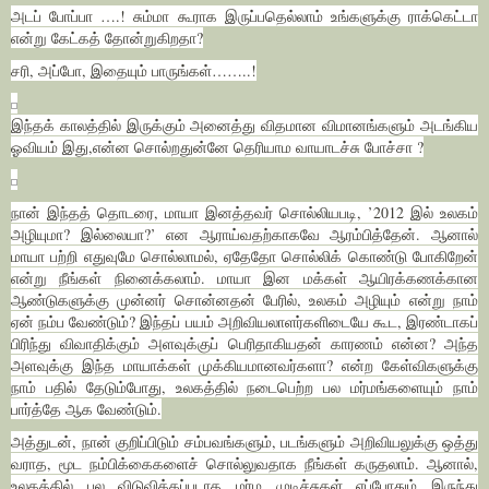
அடப் போப்பா ….! சும்மா கூராக இருப்பதெல்லாம் உங்களுக்கு ராக்கெட்டா
என்று கேட்கத் தோன்றுகிறதா?
சரி, அப்போ, இதையும் பாருங்கள்……..!
இந்தக் காலத்தில் இருக்கும் அனைத்து விதமான விமானங்களும் அடங்கிய
ஓவியம் இது,என்ன சொல்றதுன்னே தெரியாம வாயாடச்சு போச்சா ?
நான் இந்தத் தொடரை, மாயா இனத்தவர் சொல்லியபடி, ’2012 இல் உலகம்
அழியுமா? இல்லையா?’ என ஆராய்வதற்காகவே ஆரம்பித்தேன். ஆனால்
மாயா பற்றி எதுவுமே சொல்லாமல், ஏதேதோ சொல்லிக் கொண்டு போகிறேன்
என்று நீங்கள் நினைக்கலாம். மாயா இன மக்கள் ஆயிரக்கணக்கான
ஆண்டுகளுக்கு முன்னர் சொன்னதன் பேரில், உலகம் அழியும் என்று நாம்
ஏன் நம்ப வேண்டும்? இந்தப் பயம் அறிவியலாளர்களிடையே கூட, இரண்டாகப்
பிரிந்து விவாதிக்கும் அளவுக்குப் பெரிதாகியதன் காரணம் என்ன? அந்த
அளவுக்கு இந்த மாயாக்கள் முக்கியமானவர்களா? என்ற கேள்விகளுக்கு
நாம் பதில் தேடும்போது, உலகத்தில் நடைபெற்ற பல மர்மங்களையும் நாம்
பார்த்தே ஆக வேண்டும்.
அத்துடன், நான் குறிப்பிடும் சம்பவங்களும், படங்களும் அறிவியலுக்கு ஒத்து
வராத, மூட நம்பிக்கைகளைச் சொல்லுவதாக நீங்கள் கருதலாம். ஆனால்,
உலகத்தில் பல விடுவிக்கப்படாத மர்ம முடிச்சுகள் எப்போதும் இருந்து