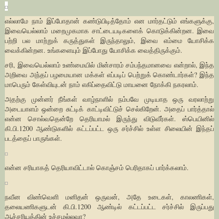
எல்லாமே நாம் இப்போதான் கண்டுபிடித்தோம் என மார்தட்டும் எங்களுக்கு,
இவையெல்லாம் மறைமுகமாக சாட்டையடிகளைக் கொடுக்கின்றன. இவை
பற்றி பல மாற்றுக் கருத்துகள் இருந்தாலும், இவை எம்மை யோசிக்க
வைக்கின்றன. உங்களையும் இப்போது யோசிக்க வைத்திருக்கும்.
சரி, இவையெல்லாம் உண்மையில் மின்சாரம் சம்பந்தமானவை என்றால், இந்த
அறிவை அந்தப் பழமையான மக்கள் எப்படிப் பெற்றுக் கொண்டார்கள்? இந்த
மாபெரும் கேள்வியுடன் நாம் எகிப்தைவிட்டு மாயனை நோக்கி நகரலாம்.
அதற்கு முன்னர் நீங்கள் வாழ்நாளில் நம்பவே முடியாத ஒரு வரலாற்று
அடையாளம் ஒன்றை சுட்டிக் காட்டிவிட்டுச் செல்கிறேன். அதைப் பார்த்தால்
என்ன சொல்வதென்றே தெரியாமல் இருந்து விடுவீர்கள். ஸ்பெயினில்
கி.பி.1200 ஆண்டுகளில் கட்டப்பட்ட ஒரு சர்ச்சில் உள்ள சிலையின் இந்தப்
படத்தைப் பாருங்கள்.
என்ன சரியாகத் தெரியாவிட்டால் கொஞ்சம் பெரிதாகப் பார்க்கலாம்.
நவீன விண்வெளி மனிதன் ஒருவன், அதே உடைகள், காலணிகள்,
தலையணிகளுடன் கி.பி.1200 ஆண்டில் கட்டப்பட்ட சர்ச்சில் இருப்பது
ஆச்சரியத்தின் உச்சமல்லவா?