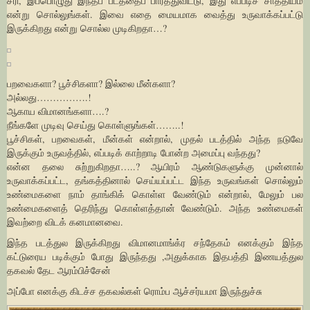
சரி, இப்பொழுது இந்தப் படத்தைப் பார்த்துவிட்டு, இது எப்படிச் சாத்தியம்
என்று சொல்லுங்கள். இவை எதை மையமாக வைத்து உருவாக்கப்பட்டு
இருக்கிறது என்று சொல்ல முடிகிறதா…?
பறவைகளா? பூச்சிகளா? இல்லை மீன்களா?
அல்லது…………….!
ஆகாய விமானங்களா….?
நீங்களே முடிவு செய்து கொள்ளுங்கள்……..!
பூச்சிகள், பறவைகள், மீன்கள் என்றால், முதல் படத்தில் அந்த நடுவே
இருக்கும் உருவத்தில், எப்படிக் காற்றாடி போன்ற அமைப்பு வந்தது?
என்ன தலை சுற்றுகிறதா…..? ஆயிரம் ஆண்டுகளுக்கு முன்னால்
உருவாக்கப்பட்ட, தங்கத்தினால் செய்யப்பட்ட இந்த உருவங்கள் சொல்லும்
உண்மைகளை நாம் தாங்கிக் கொள்ள வேண்டும் என்றால், மேலும் பல
உண்மைகளைத் தெரிந்து கொள்ளத்தான் வேண்டும். அந்த உண்மைகள்
இவற்றை விடக் கனமானவை.
இந்த படத்துல இருக்கிறது விமானமாங்க்ர சந்தேகம் எனக்கும் இந்த
கட்டுரைய படிக்கும் போது இருந்தது ,அதுக்காக இதபத்தி இணயத்துல
தகவல் தேட ஆரம்பிச்சேன்
அப்போ எனக்கு கிடச்ச தகவல்கள் ரொம்ப ஆச்சர்யமா இருந்துச்சு