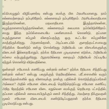
எப்பொழுதும் விழிப்புணர்வு என்பது எமக்கு மிக அவசியமானது. நாம்
எல்லாவற்றையும் நம்புகிறோம். எல்லாரையும் நம்புகிறோம். அரசியல்வாதியாக
இருந்தாலென்ன, மதவாதியாக இருந்தாலென்ன,
எழுத்தாளனாயிருந்தாலென்ன, எல்லாரையும் சுலபமாக நம்பிவிடுகிறோம்.
எமது இந்த நம்பிக்கையையே பலகீனமாகக் கொண்டு, தப்பான
கருத்துகளை எம்முள் விதைப்பதற்கு ஒரு கூட்டமே எம்முன்னே
காத்திருக்கிறது. அதனால்தான், அடிப்படையில் குறைந்தபட்சமாவது
சிந்திக்க வேண்டும் என்று சொல்கிறது அறிவியல். பல விசயங்களுக்கு
விடைகள் இல்லாதபோதும், தர்க்க ரீதியான முடிவுகளை எடுக்க, அறிவியல்
எம்மை வற்புறுத்துகிறது. ஆதாரமில்லாத எதையும் அறிவியல் அப்படியே
ஏற்றுக் கொண்டு விடுவதில்லை.
ஒன்றைச் சரியாகக் கணிப்பது என்றால் என்ன? தர்க்க ரீதியாக சிந்திப்பது
என்றால் என்ன? என்பது பலருக்குத் தெரிவதில்லை. பரீட்சைகளில் வரும்
வினாத்தாள்களில் ஒரு வினாவுக்கு நான்கு பதில்கள் கொடுத்திருப்பார்கள்
அல்லவா? அதில் சரியான விடையைத் தெரிந்தெடுப்பது சரியான கணிப்பு.
அதே நேரத்தில் சரியான விடை எதுவென எமக்குத் தெரியாத பட்சத்தில்,
தப்பான பதில்கள் எவையாயிருக்கும் எனச் சிந்தித்து, அவற்றை நீக்குவதன்
மூலம் சரியான விடையைக் கண்டுபிடிப்பதுதான் தர்க்க ரீதியாக
முடிவெடுப்பது என்பது.