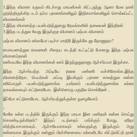
1.இந்த விமான உருவம் கிடச்சது மாயன்கள் கிட்டருந்து ஆனா மேல நான்
குடுத்திருக்கிற படம் நம்ம புராணங்களிலும் இதிகாசங்களிலும் சொல்லப்பட்ட
விமானங்கள்
2.இந்த விமானத்த பயன்படுத்துனது தேவர்களின் தலைவன் இந்திரன்
3.இந்த படத்துல 8வது இருக்குற விமானம் புஷ்பக விமானம்
புஷ்பக விமானம் எங்கயோ படிச்ச மாதிரி இருக்கே னு தோணுதா?
ராமாயணத்துல ராவணன் சீதைய கடத்தி கூட்டிட்டு போனது இந்த புஷ்பக
விமானம்தான்
உண்மயவே இந்த விமானங்கள் லாம் இருந்துதுதானு ஆச்சர்யமா இருக்கா,
இந்த ஆச்சர்யத்த அப்டியே pause பண்ணி வச்சிகோங்க,இந்த
விமானத்தோட பெயர்கள் ,எப்படி இயங்கும் ,புராண காலத்துல என்ன
எரிபொருள் பயன்படுத்துனாங்க ,யார்லாம் பயன்படுத்துனாங்க எல்லா
தகவல்களயும் கட்டுரையோட இன்னொரு பகுதில சொல்றேன் ,
இப்போ கட்டுரையோட ஆச்சர்யத்துக்குள்ள நுழைவோம்
மேலே உள்ள படத்தில் இருக்கும் இந்த மாயா இன மனிதன் என்ன செய்து
கொண்டிருக்கிறார்? இந்தப் படத்தைப் பார்க்கும் போது, ஏதோ
வித்தியாசமாகவும், ஆச்சரியமாகவும் உங்களுக்கு இருக்கும். அது
என்னவாக இருக்கும் என்னும் பிரச்சினையை உங்களிடமே விட்டுவிட்டு நான்