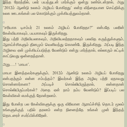
இந்த நேரத்தில், பலர் பயத்துடன் பார்க்கும் ஒன்று உண்டென்றால், அது
’2012ம் ஆண்டு உலகம் அழியப் போகிறது’ என்ற விந்தையான செய்திக்கு
உலக ஊடகங்கள் பல கொடுக்கும் முக்கியத்துவம்தான்.
“சரியாக டிசம்பர் 21 உலகம் அழியப் போகிறதா?” என்பதே பலரின்
கேள்வியாகவும், பயமாகவும் இருக்கிறது.
இது பற்றி அறிவியலாகவும், அறிவியலற்றதாகவும் பலவித கருத்துக்களும்,
ஆராய்ச்சிகளும் தினமும் வெளிவந்து கொண்டே இருக்கிறது. அப்படி இந்த
அழிவை ஏன் முக்கியப்படுத்த வேண்டும் என்று பார்த்தால், எல்லாரும் சுட்டிக்
காட்டுவது ஒன்றைத்தான்.
அது….! ‘மாயா’.
மாயா இனத்தவர்களுக்கும், 2012ம் ஆண்டு உலகம் அழியப் போகிறது
என்பதற்கும் என்ன சம்பந்தம்? இவர்கள் இந்த அழிவு பற்றி ஏதாவது
சொன்னார்களா? அப்படிச் சொல்லியிருந்தால், என்னதான்
சொல்லியிருப்பார்கள்? அதை ஏன் நாம் நம்ப வேண்டும்? இப்படிப் பல
கேள்விகள் எமக்குத் தோன்றலாம்.
இது போன்ற பல கேள்விகளுக்கு ஒரு விரிவான ஆராய்ச்சித் தொடர் மூலம்
உங்களுக்குத் பதில் தரலாம் என்ற நினைத்தே உங்கள் முன் இந்தத்
தொடரைச் சமர்ப்பிக்கிறேன்.