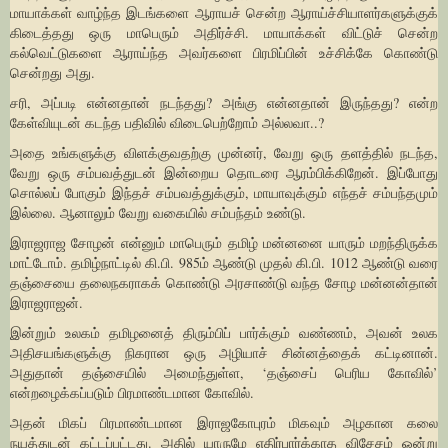
மாயாக்கள் வாழ்ந்த இடங்களை ஆராயச் சென்ற ஆராய்ச்சியாளர்களுக்குக்
கிடைத்தது ஒரு மாபெரும் அதிர்ச்சி. மாயாக்கள் விட்டுச் சென்ற
கல்வெட்டுகளை ஆராய்ந்த அவர்களை பிரமிப்பின் உச்சிக்கே கொண்டு
சென்றது அது.
சரி, அப்படி என்னதான் நடந்தது? அங்கு என்னதான் இருந்தது? என்ற
கேள்வியுடன் கடந்த பதிவில் விடைபெற்றோம் அல்லவா..?
அதை உங்களுக்கு விளக்குவதற்கு முன்னர், வேறு ஒரு தளத்தில் நடந்த,
வேறு ஒரு சம்பவத்துடன் இன்றைய தொடரை ஆரம்பிக்கிறேன். இப்போது
சொல்லப் போகும் இந்தச் சம்பவத்துக்கும், மாயாவுக்கும் எந்தச் சம்பந்தமும்
இல்லை. ஆனாலும் வேறு வகையில் சம்பந்தம் உண்டு.
இராஜராஜ சோழன் என்னும் மாபெரும் தமிழ் மன்னனை யாரும் மறந்திருக்க
மாட்டோம். தமிழ்நாட்டில் கி.பி. 985ம் ஆண்டு முதல் கி.பி. 1012 ஆண்டு வரை
தஞ்சையை தலைநகராகக் கொண்டு அரசாண்டு வந்த சோழ மன்னன்தான்
இராஜராஜன்.
இன்றும் உலகம் தமிழனைத் திரும்பிப் பார்க்கும் வண்ணம், அவன் உலக
அதிசயங்களுக்கு நிகரான ஒரு அழியாச் சின்னத்தைக் கட்டினான்.
அதுதான் தஞ்சையில் அமைந்துள்ள, ‘தஞ்சைப் பெரிய கோவில்’
என்றழைக்கப்படும் பிரமாண்டமான கோவில்.
அதன் மிகப் பிரமாண்டமான இராஜகோபுரம் மிகவும் அழகான கலை
நயத்துடன் கட்டப்பட்டது. அதில் யாருமே எதிர்பார்க்காத விசேசம் ஒன்று