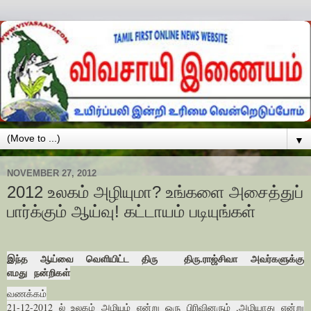
▼
NOVEMBER 27, 2012
2012 உலகம் அழியுமா? உங்களை அசைத்துப்
பார்க்கும் ஆய்வு! கட்டாயம் படியுங்கள்
இந்த ஆய்வை வெளியிட்ட திரு திரு.ராஜ்சிவா அவர்களுக்கு
எமது
நன்றிகள்
வணக்கம்
21-12-2012 ல் உலகம் அழியும் என்று ஒரு பிரிவினரும் ,அழியாது என்று