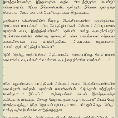
இனத்தவர்களுக்கு இந்தளவுக்கு அறிவு கிடைத்திருக்க வேண்டும்
என்பதும்தான். அப்படி இல்லையெனில், ஒன்றுமே இல்லாத ஒன்றுக்கு
இவ்வளவு ‘பில்டப்‘பை நான் கொடுப்பதாகவும் இருக்கலாம்.
ஒருவேளை விண்வெளியில் இருந்து அயல்கிரகவாசிகள் வந்திருந்தால்,
அவர்களை மாயாக்கள் பதிவு செய்திருப்பார்கள் அல்லவா? அப்படியானால்
அவர்கள் எப்படி இருந்திருப்பார்கள்? ‘ஏலியன்’ என்று அழைக்கப்படும்
அயல்கிரகவாசியின் வினோத தலையுடன் உள்ள உருவங்களை எத்தனை
படங்களில்தான் நாம் பார்த்திருப்போம். அப்படிப்பட்ட உருவங்களை
மாயன்களும் பார்த்திருப்பார்களோ?
ஆம்! அதற்கு சாத்தியங்கள் அதிகமாகவே காணப்படுவது போல மாயன்
உருவாக்கிய வடிவங்கள் சில உள்ளன. அவற்றை நீங்களே பாருங்கள்…….!
இந்த உருவங்களைப் பார்த்தீர்கள் அல்லவா? இவை அயல்கிரகவாசிகளின்
உருவம்தான் என்றால், அவர்கள் மாயன்களிடம் மட்டும்தான் வந்திருக்க
வேண்டுமா…? இப்படிப்பட்ட ஆச்சரியங்கள் மாயன் இனத்தவருக்கு
மட்டும்தான் ஏற்பட்டதா அல்லது வேறு யாருக்காவது ஏற்பட்டதா? அப்படி வேறு
இனத்தவருக்கும் இந்த அனுபவம் ஏற்பட்டதா எனப் பார்க்கும் போது, அங்கும்
எமக்கு ஆச்சரியங்களே காத்திருந்ததன.
பிரபலமான எகிப்திய பிரமிட்களை நீங்கள் நிச்சயம் அறிந்திருப்பீர்கள். பல