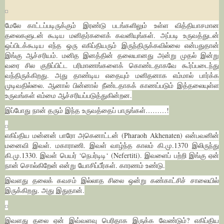
மேலே காட்டப்படிருக்கும் இரண்டு படங்களிலும் உள்ள வித்தியாசமான
தலைகளுடன் கூடிய மனிதர்களைக் கவனியுங்கள். அப்படி உருவத்துடன்
ஒப்பிடக்கூடிய எந்த ஒரு எகிப்தியரும் இருந்திருக்கவில்லை என்பதுதான்
இங்கு ஆச்சரியம். மனித இனத்தின் தலையானது அன்று முதல் இன்று
வரை சில குறிப்பிட்ட பரிமாணங்களைக் கொண்டதாகவே கூர்ப்படைந்து
வந்திருக்கிறது. அது தாண்டிய எதையும் மனிதனாக எம்மால் பார்க்க
முடிவதில்லை. ஆனால் பின்னால் நீண்டதாகக் காணப்படும் இத்தலையுள்ள
உருவங்கள் எம்மை ஆச்சரியப்படுத்துகின்றன.
இப்போது நான் தரும் இந்த உருவத்தைப் பாருங்கள்………!
எகிப்திய மன்னன் பாரோ அகெனாட்டன் (Pharaoh Akhenaten) என்பவனின்
மனைவி இவள். மகாராணி. இவள் வாழ்ந்த காலம் கி.மு.1370 இலிருந்து
கி.மு.1330. இவள் பெயர் ‘நெபர்டிடி‘ (Nefertiti). இவளைப் பற்றி இங்கு ஏன்
நான் சொல்கிறேன் என்று யோசிப்பீர்கள். காரணம் உண்டு.
இவளது தலைக் கவசம் இல்லாத சிலை ஒன்று கண்காட்சிச் சாலையில்
இருக்கிறது. அது இதுதான்.
இவளது தலை ஏன் இவ்வளவு பெரிதாக இருக்க வேண்டும்? எகிப்திய