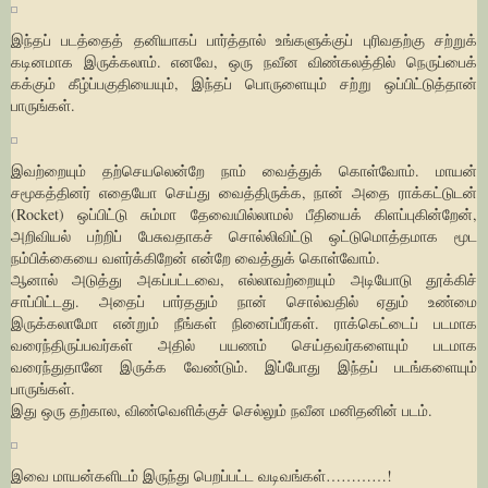
இந்தப் படத்தைத் தனியாகப் பார்த்தால் உங்களுக்குப் புரிவதற்கு சற்றுக்
கடினமாக இருக்கலாம். எனவே, ஒரு நவீன விண்கலத்தில் நெருப்பைக்
கக்கும் கீழ்ப்பகுதியையும், இந்தப் பொருளையும் சற்று ஒப்பிட்டுத்தான்
பாருங்கள்.
இவற்றையும் தற்செயலென்றே நாம் வைத்துக் கொள்வோம். மாயன்
சமூகத்தினர் எதையோ செய்து வைத்திருக்க, நான் அதை ராக்கட்டுடன்
(Rocket) ஒப்பிட்டு சும்மா தேவையில்லாமல் பீதியைக் கிளப்புகின்றேன்,
அறிவியல் பற்றிப் பேசுவதாகச் சொல்லிவிட்டு ஒட்டுமொத்தமாக மூட
நம்பிக்கையை வளர்க்கிறேன் என்றே வைத்துக் கொள்வோம்.
ஆனால் அடுத்து அகப்பட்டவை, எல்லாவற்றையும் அடியோடு தூக்கிச்
சாப்பிட்டது. அதைப் பார்ததும் நான் சொல்வதில் ஏதும் உண்மை
இருக்கலாமோ என்றும் நீங்கள் நினைப்பீர்கள். ராக்கெட்டைப் படமாக
வரைந்திருப்பவர்கள் அதில் பயணம் செய்தவர்களையும் படமாக
வரைந்துதானே இருக்க வேண்டும். இப்போது இந்தப் படங்களையும்
பாருங்கள்.
இது ஒரு தற்கால, விண்வெளிக்குச் செல்லும் நவீன மனிதனின் படம்.
இவை மாயன்களிடம் இருந்து பெறப்பட்ட வடிவங்கள்…………!