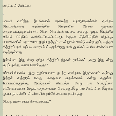
மத்திய அமெரிக்கா
மாயன் வாழ்ந்த இடங்களில் அமைந்த பிரமிடுகளுக்கள் ஒன்றில்
அமைந்திருந்த சுரங்கத்தில் அவர்களின் அரசன் ஒருவன்
புதைக்கப்படிருக்கிறான். அந்த அரசனின் உடலை வைத்து மூடிய இடத்தில்
இந்தச் சித்திரம் கண்டெடுக்கப்பட்டது. இந்தச் சித்திரத்தில் இருப்பது
மாயன்களின் அரசனாக இருப்பதற்கும் சான்றுகள் உண்டு என்றாலும், அந்தச்
சித்திரம் ஏன் அப்படி வரையப்பட்டிருக்கிறது என்பது மிகப் பெரிய கேள்வியாக
எழுந்துள்ளது.
இல்லப்பா ,இது வேற ஏதோ சித்திரம் நீதான் ராக்கெட் ,அது இது ன்னு
குழப்புரன்னு மனசு சொல்லுதா?
உங்களப்போலவே இது தற்செயலாக நடந்த ஒன்றாக இருக்கலாம் அல்லது
இந்தச் சித்திரம் வேறு எதையோ குறிக்கலாம் என்று ஒதுங்கப்
போனவர்களுக்கு, அவற்றுடன் கிடைத்த வேறு பல பொருட்கள்
சந்தேகங்களை மேலும் வலுவடையச் செய்தது.இது ராக்கெட் ஆக இருக்க
முடியாது என்கிற அவர்களின் நம்பிக்கையை தகர்த்தது
அப்படி என்னதான் கிடைத்தன..?