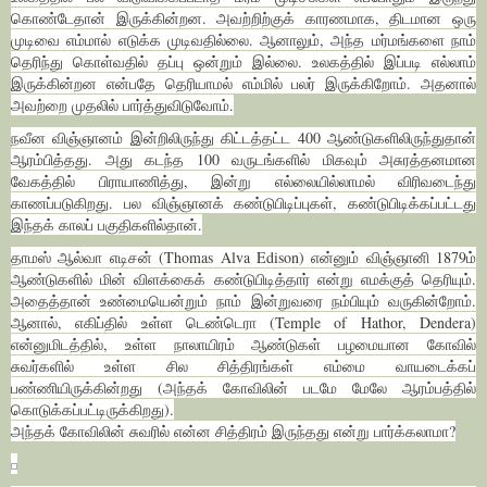
கொண்டேதான் இருக்கின்றன. அவற்றிற்குக் காரணமாக, திடமான ஒரு
முடிவை எம்மால் எடுக்க முடிவதில்லை. ஆனாலும், அந்த மர்மங்களை நாம்
தெரிந்து கொள்வதில் தப்பு ஒன்றும் இல்லை. உலகத்தில் இப்படி எல்லாம்
இருக்கின்றன என்பதே தெரியாமல் எம்மில் பலர் இருக்கிறோம். அதனால்
அவற்றை முதலில் பார்த்துவிடுவோம்.
நவீன விஞ்ஞானம் இன்றிலிருந்து கிட்டத்தட்ட 400 ஆண்டுகளிலிருந்துதான்
ஆரம்பித்தது. அது கடந்த 100 வருடங்களில் மிகவும் அசுரத்தனமான
வேகத்தில் பிராயாணித்து, இன்று எல்லையில்லாமல் விரிவடைந்து
காணப்படுகிறது. பல விஞ்ஞானக் கண்டுபிடிப்புகள், கண்டுபிடிக்கப்பட்டது
இந்தக் காலப் பகுதிகளில்தான்.
தாமஸ் ஆல்வா எடிசன் (Thomas Alva Edison) என்னும் விஞ்ஞானி 1879ம்
ஆண்டுகளில் மின் விளக்கைக் கண்டுபிடித்தார் என்று எமக்குத் தெரியும்.
அதைத்தான் உண்மையென்றும் நாம் இன்றுவரை நம்பியும் வருகின்றோம்.
ஆனால், எகிப்தில் உள்ள டெண்டெரா (Temple of Hathor, Dendera)
என்னுமிடத்தில், உள்ள நாலாயிரம் ஆண்டுகள் பழமையான கோவில்
சுவர்களில் உள்ள சில சித்திரங்கள் எம்மை வாயடைக்கப்
பண்ணியிருக்கின்றது (அந்தக் கோவிலின் படமே மேலே ஆரம்பத்தில்
கொடுக்கப்பட்டிருக்கிறது).
அந்தக் கோவிலின் சுவரில் என்ன சித்திரம் இருந்தது என்று பார்க்கலாமா?