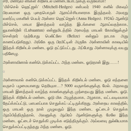
சரி, மீண்டும் எங்கள் கிறிஸ்டல் மண்டையோட்டுக்கு வருவோமா!
‘மிச்செல் ஹெட்ஜஸ்’ (Mitchell-Hedges) என்பவர் 1940 களில் மிகவும்
பிரபலமான ஒரு புதைபொருள் ஆராய்ச்சியாளராக இருந்தவர். அவரது
வளர்ப்பு மகளின் பெயர் அன்னா ஹெட்ஜெஸ் (Anna Hedges). 1924ம் ஆண்டு
மிச்செல், மாயா இனத்தவர் வாழ்ந்த இடங்களை ஆராய்வதற்காக,
லுபாண்டூன் (Lubaantun) என்னுமிடத்தில் அமைந்த மாயன் கோவிலுக்குச்
சென்றார் (தற்போது பெலிட்ஸே (Belize) என்னும் நாடாக அது
காணப்படுகிறது). அங்கே ஒரு பிரமிட்டின் அருகே அன்னாவின் காலடியில்
இந்தக் கிறிஸ்டல் மண்டை ஓடு தட்டுப்பட்டது. அப்போது அன்னாவுக்கு வயது
பதினேழு.
அன்னாவினால் கண்டெடுக்கப்பட்ட அந்த மண்டை ஓடுதான் இது……!
அன்னாவால் கண்டெடுக்கப்பட்ட இந்தக் கிறிஸ்டல் மண்டை ஓடு எத்தனை
வருசம் பழமையானது தெரியுமா…? 5000 வருசங்களுக்கு மேல். அதாவது
மாயன் இனத்தவர் வாழ்ந்த காலங்களுக்கு முந்தையது இந்த மண்டை ஓடு.
இந்தக் கிறிஸ்டல் மண்டை ஓடு மிக அழுத்தமாக, அழகாக, வட்டவடிவமாக
தேய்க்கப்பட்டு, பளபளப்பாக செதுக்கப் பட்டிருக்கிறது. அன்றைய காலத்தில்,
ஒரு மாயன் ஒரு நாள் முழுவதும் இந்த மண்டை ஓட்டைச் செதுக்க
ஆரம்பித்திருந்தால், அவனுக்கு ஆயிரம் ஆண்டுகளுக்கு மேலே இந்த
மண்டை ஓட்டைச் செதுக்கி முடிக்க எடுத்திருக்கும். அவ்வளவு துல்லியமாக
செதுக்கப்பட்டிருந்தது அந்த மண்டை ஓடு.