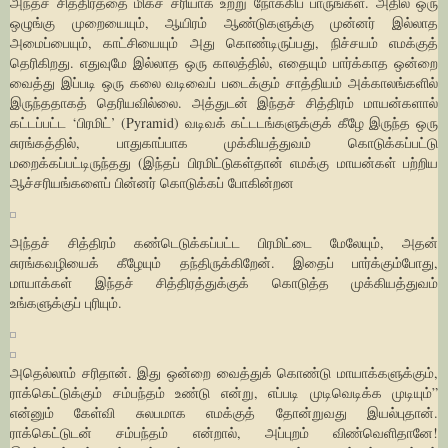
அந்தச் சித்திரத்தை மிகச் சரியாக உற்று நோக்கிப் பாருங்கள். அதில் ஒரு
ஒழுங்கு முறையையும், ஆயிரம் ஆண்டுகளுக்கு முன்னர் இல்லாத
அமைப்பையும், காட்சியையும் அது கொண்டிருப்பது, நிச்சயம் எமக்குத்
தெரிகிறது. எதுவுமே இல்லாத ஒரு காலத்தில், எதையும் பார்க்காத ஒன்றை
வைத்து இப்படி ஒரு கலை வடிவைப் படைக்கும் சாத்தியம் அக்காலங்களில்
இருந்ததாகத் தெரியவில்லை. அத்துடன் இந்தச் சித்திரம் மாயன்களால்
கட்டப்பட்ட ‘பிரமிட்’ (Pyramid) வடிவக் கட்டடங்களுக்குக் கீழே இருந்த ஒரு
சுரங்கத்தில், பாதுகாப்பாக முக்கியத்துவம் கொடுக்கப்பட்டு
மறைக்கப்பட்டிருந்தது (இந்தப் பிரமிட்டுகள்தான் எமக்கு மாயன்கள் பற்றிய
ஆச்சரியங்களைப் பின்னர் கொடுக்கப் போகின்றன
அந்தச் சித்திரம் கண்டெடுக்கப்பட்ட பிரமிட்டை மேலேயும், அதன்
சுரங்கவழியைக் கீழேயும் தந்திருக்கிறேன். இதைப் பார்க்கும்போது,
மாயாக்கள் இந்தச் சித்திரத்துக்குக் கொடுத்த முக்கியத்துவம்
உங்களுக்குப் புரியும்.
அதெல்லாம் சரிதான். இது ஒன்றை வைத்துக் கொண்டு மாயாக்களுக்கும்,
ராக்கெட்டுக்கும் சம்பந்தம் உண்டு என்று, எப்படி முடிவெடிக்க முடியும்”
என்னும் கேள்வி சுலபமாக எமக்குத் தோன்றுவது இயல்புதான்.
ராக்கெட்டுடன் சம்பந்தம் என்றால், அப்புறம் விண்வெளிதானே!