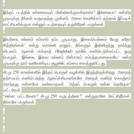
இந்தப் படத்தில் உள்ளவையும் மின்விளக்குகள்தானா? இல்லையா? என்கிற
முடிவுக்கு நீங்கள் வருவதற்கு முன்னர், அவை வெளிச்சம் தந்தால் இப்படிக்
காட்சியளிக்குமா என்னும் படத்தையும் தருகிறேன் பாருங்கள்.
இவற்றை எல்லாம் எம்மால் நம்ப முடியாது. இவையெல்லாம் வேறு ஏதோ
சித்திரங்கள்’ என்று சொல்லி நானும், நீங்களும் இதிலிருந்து நகர்ந்து
விடலாம். ஆனால் பாக்தாத் (Baghdad) நகரில் கண்டெடுக்கப்பட்ட ஒரு
பொருள், ‘இல்லை, இவை எல்லாம் மின்சாரம் சம்பந்தமானவையே’ என்ற
முடிவுக்கு நாம் வரவேண்டிய சூழலில், எம்மை வைத்துவிட்டது.
கி.மு.250 காலங்களில் இந்தப் பொருள் வழக்கில் இருந்திருக்கிறது. அதைத்
தற்சமயம் கண்டெடுத்த ஆராய்ச்சியாளர்களே அதைக் கண்டு கொஞ்சம்
அசந்தது என்னமோ உண்மைதான். அந்தப் பொருள் என்ன தெரியுமா?
பாட்டரிகள்.
“என்ன பாட்டரிகளா? கி.மு.250 வருடத்திலா?” என்றுதானே கேட்கிறீர்கள்.
நீங்களே பாருங்கள்.