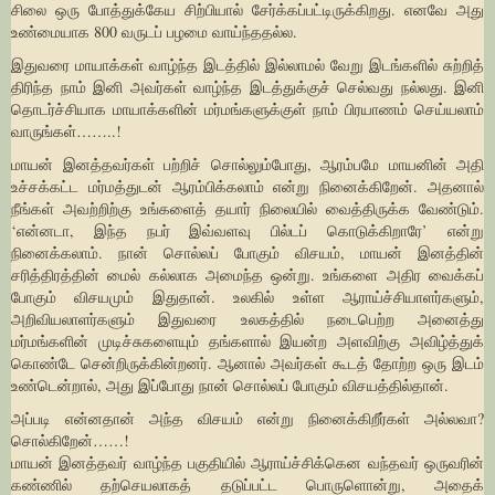
சிலை ஒரு போத்துக்கேய சிற்பியால் சேர்க்கப்பட்டிருக்கிறது. எனவே அது
உண்மையாக 800 வருடப் பழமை வாய்ந்ததல்ல.
இதுவரை மாயாக்கள் வாழ்ந்த இடத்தில் இல்லாமல் வேறு இடங்களில் சுற்றித்
திரிந்த நாம் இனி அவர்கள் வாழ்ந்த இடத்துக்குச் செல்வது நல்லது. இனி
தொடர்ச்சியாக மாயாக்களின் மர்மங்களுக்குள் நாம் பிரயாணம் செய்யலாம்
வாருங்கள்……..!
மாயன் இனத்தவர்கள் பற்றிச் சொல்லும்போது, ஆரம்பமே மாயனின் அதி
உச்சக்கட்ட மர்மத்துடன் ஆரம்பிக்கலாம் என்று நினைக்கிறேன். அதனால்
நீங்கள் அவற்றிற்கு உங்களைத் தயார் நிலையில் வைத்திருக்க வேண்டும்.
‘என்னடா, இந்த நபர் இவ்வளவு பில்டப் கொடுக்கிறாரே’ என்று
நினைக்கலாம். நான் சொல்லப் போகும் விசயம், மாயன் இனத்தின்
சரித்திரத்தின் மைல் கல்லாக அமைந்த ஒன்று. உங்களை அதிர வைக்கப்
போகும் விசயமும் இதுதான். உலகில் உள்ள ஆராய்ச்சியாளர்களும்,
அறிவியலாளர்களும் இதுவரை உலகத்தில் நடைபெற்ற அனைத்து
மர்மங்களின் முடிச்சுகளையும் தங்களால் இயன்ற அளவிற்கு அவிழ்த்துக்
கொண்டே சென்றிருக்கின்றனர். ஆனால் அவர்கள் கூடத் தோற்ற ஒரு இடம்
உண்டென்றால், அது இப்போது நான் சொல்லப் போகும் விசயத்தில்தான்.
அப்படி என்னதான் அந்த விசயம் என்று நினைக்கிறீர்கள் அல்லவா?
சொல்கிறேன்……!
மாயன் இனத்தவர் வாழ்ந்த பகுதியில் ஆராய்ச்சிக்கென வந்தவர் ஒருவரின்
கண்ணில் தற்செயலாகத் தடுப்பட்ட பொருளொன்று, அதைக்