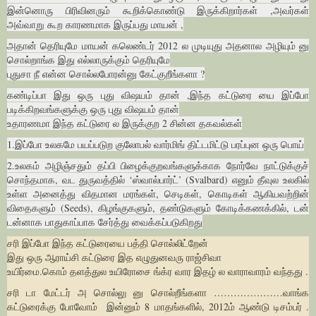
இன்னொரு பிரிவினரும் கூறிக்கொண்டு இருக்கிறார்கள் ,அவர்கள்
அவ்வாறு கூற காரணமாக இருப்பது மாயன் ,
அதான் தெரியுமே மாயன் கலெண்டர் 2012 ல முடியுது அதனால அழியும் னு
சொல்றாங்க இது எல்லாருக்கும் தெரியுமே
புதுசா நீ என்ன சொல்லபோரன்னு கேட்குறீங்களா ?
கண்டிப்பா இது ஒரு புது விஷயம் தான் ,இந்த கட்டுரை யை இப்போ
படிக்கிறவங்களுக்கு ஒரு புது விஷயம் தான்
உதாரணமா இந்த கட்டுரை ல இருக்குற 2 சின்ன தகவல்கள்
1.இப்போ உலகமே பயப்படுற குலோபல் வார்மிங் திட்டமிட்டு பரப்புன ஒரு பொய்
2.உலகம் அழிஞ்சதும் தப்பி பிழைக்குறவங்களுக்காக நோர்வே நாட்டுக்குச்
சொந்தமாக, வட துருவத்தில் ‘ஸ்வால்பார்ட்’ (Svalbard) எனும் தீவுல உலகில்
உள்ள அனைத்து விதமான மரங்கள், செடிகள், கொடிகள் ஆகியவற்றின்
விதைகளும் (Seeds), கிழங்குகளும், தண்டுகளும் கோடிக்கணக்கில், டன்
டன்னாக பாதுகாப்பாக சேர்த்து வைக்கப்படுகிறது
சரி இப்போ இந்த கட்டுரையை பத்தி சொல்லிட்றேன்
இது ஒரு ஆராய்சி கட்டுரை இத எழுதுனவரு ராஜ்சிவா
உயிர்மை.கொம் தளத்துல உயிரோசை ங்க்ர வார இதழ் ல வாராவாரம் வந்தது .
சரி டா மேட்டர் அ சொல்லு னு சொல்றீங்களா …………………வாங்க
கட்டுரைக்கு போவோம் இன்னும் 8 மாதங்களில், 2012ம் ஆண்டு டிசம்பர் .