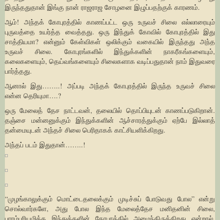
இருந்ததுதான் இங்கு நான் ராஜராஜ சோழனை இழுப்பதற்குக் காரணம்.
ஆம்! அந்தக் கோபுரத்தில் காணப்பட்ட ஒரு உருவச் சிலை எல்லாரையும்
புருவத்தை உயர்த்த வைத்தது. ஒரு இந்துக் கோவில் கோபுரத்தில் இது
சாத்தியமா? என்னும் கேள்விகள் ஒலிக்கும் வகையில் இருந்தது அந்த
உருவச் சிலை. கோபுரங்களில் இந்துக்களின் நாகரீகங்களையும்,
கலைகளையும், தெய்வங்களையும் சிலைகளாக வடிப்பதுதான் நாம் இதுவரை
பார்த்தது.
ஆனால் இது……..! அப்படி அந்தக் கோபுரத்தில் இருந்த உருவச் சிலை
என்ன தெரியுமா….?
ஒரு மேலைத் தேச நாட்டவன், தலையில் தொப்பியுடன் காணப்படுகிறான்.
தஞ்சை மன்னனுக்கும் இந்துக்களின் ஆச்சாரத்துக்கும் ஏற்பே இல்லாத்
தன்மையுடன் அந்தச் சிலை பெரிதாகக் காட்சியளிக்கிறது.
அந்தப் படம் இதுதான்……..!
“முழங்காலுக்கும் மொட்டைதலைக்கும் முடிச்சுப் போடுவது போல” என்று
சொல்வார்களே, அது போல இந்த மேலைத்தேச மனிதனின் சிலை,
பாரம்பரியமிக்க இந்துக்களின் கோபுரத்தில் அமைந்திருக்கிறது என்றால்,