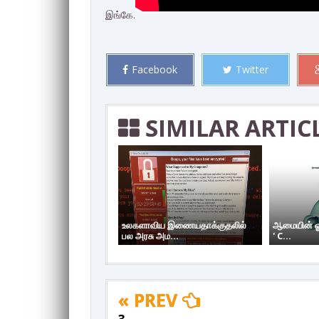
இங்கே.
Facebook
Twitter
SIMILAR ARTIC
உலகளாவிய இணையதாக்குதலில்
ஆமையின் ஓட
பல அரசு அம...
' C...
« PREV
3