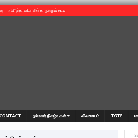
ைவு
»
பிரித்தானியாவில் காருக்குள் சடலம் -தமிழருடையதா ?
»
தியாகதீபம் அன்னை
CONTACT
நம்மவர் நிகழ்வுகள்
விவசாயம்
TGTE
ம