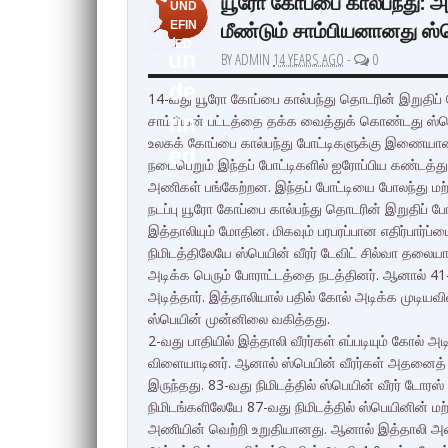
யூரோ கோப்பை கால்பந்து: அ
UND
மீண்டும் சாம்பியனானது ஸ்
EFIN
ED
un
BY ADMIN
14 YEARS AGO
-
0
de
14-வது யூரோ கோப்பை கால்பந்து தொடரின் இறுதிப்
சாம்பியன் பட்டத்தை தக்க வைத்துக் கொண்டது ஸ்ப
fin
உலகக் கோப்பை கால்பந்து போட்டிகளுக்கு இணையான
ed
நடைபெறும் இந்தப் போட்டிகளில் ஐரோப்பிய கண்டத்து 
அணிகள் பங்கேற்றன. இந்தப் போட்டியை போலந்து மற
நடப்பு யூரோ கோப்பை கால்பந்து தொடரின் இறுதிப் போ
இத்தாலியும் மோதின. மிகவும் பரபரப்பான எதிர்பார்ப
நிமிடத்திலேயே ஸ்பெயின் வீரர் டேவிட் சில்வா தலையா
அடிக்க பெரும் போராட்டத்தை நடத்தினர். ஆனால் 41-வ
அடித்தார். இத்தாலியால் பதில் கோல் அடிக்க முடியவி
ஸ்பெயின் முன்னிலை வகித்தது.
2-வது பாதியில் இத்தாலி வீரர்கள் எப்படியும் கோல் 
விளையாடினர். ஆனால் ஸ்பெயின் வீரர்கள் அதனைத் 
இருந்தது. 83-வது நிமிடத்தில் ஸ்பெயின் வீரர் டோர
நிமிடங்களிலேயே 87-வது நிமிடத்தில் ஸ்பெயினின் 
அணியின் வெற்றி உறுதியானது. ஆனால் இத்தாலி அ