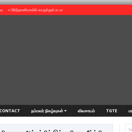
ைவு
»
பிரித்தானியாவில் காருக்குள் சடலம் -தமிழருடையதா ?
»
தியாகதீபம் அன்னை
CONTACT
நம்மவர் நிகழ்வுகள்
விவசாயம்
TGTE
ம