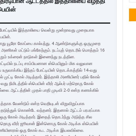
திரடியான ஆட்டத்தில் இத்தாலியை வீழ்த்தி
பெயின்
 போட்டியில் இத்தாலியை வென்று மூன்றாவது முறையாக
ெயின்.
து யூரோ கோப்பை கால்பந்து. 4 ஆண்டுகளுக்கு ஒருமுறை
அணிகள் மட்டும் பங்கேற்கும். நடப்புத் தொடரில் மொத்தம் 16
்றும் உக்ரைன் நாடுகள் இணைந்து நடத்தின.
ட்டியில் நடப்பு சாம்பியனான ஸ்பெயினும் மிக வலுவான
்பை உருவாக்கிய இந்தப் போட்டியின் தொடக்கத்தில் 14-வது
ல் முட்டி கோல் அடித்தார். இத்தாலி அணியினர் பதில் கோல்
து நிமிடத்தில் ஸ்பெயின் வீரர் ஆல்பர் மற்றொரு கோல்
ல்லை. ஆட்டத்தின் முதல் பாதி முடிவி 2-0 என்ற கணக்கில்
அடித்தாக வேண்டும் என்ற வெறியுடன் விறுவிறுப்பாக
தடுத்துக் கொண்டே வந்தனர். இதனால் ஆட்டம் பரபரப்பாக
ஸ் ஒரு கோல் அடித்தார். இதைத் தொடர்ந்து அடுத்த சில
மற்றொரு வீரர் ஜூவான் இன்னொரு கோல் அடிக்க ஸ்பெயின்
ணியினரால் ஒரு கோல் கூட அடிக்க இயலவில்லை.