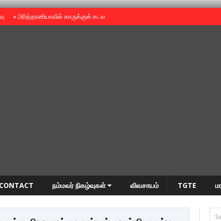
ைவு
»
பிரித்தானியாவில் காருக்குள் சடலம் -தமிழருடையதா ?
»
தியாகதீபம் அன்னை
CONTACT
நம்மவர் நிகழ்வுகள்
விவசாயம்
TGTE
ம