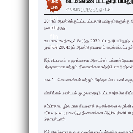
வடமாகாண பட்டதாரி பயிலுநர
UND
EFIN
BY ADMIN
14 YEARS AGO
-
0
ED
un
2011ம் ஆண்டுக்குட்பட்ட பட்டதாரி பயிலுநர்களுக்கு ந
de
நடைபெற்றது.
fin
வடமாகாணத்தைச் சேர்ந்த 2039 பட்டதாரி பயிலுநர்க
ed
முன்னர் 2004ஆம் ஆண்டு நியமனம் வழங்கப்பட்டிருந்
இந் நியமனக் கடிதங்களை அமைச்சர் டக்ளஸ் தேவான
பற்குணராசா மற்றும் திணைக்கள உத்தியோகத்தர்கள
மாவட்ட செயலகங்கள் மற்றும் பிரதேச செயலகங்களு
வீரசிங்கம் மண்டபம் முழுவதையும் பட்டதாரிகளே நிர
சம்பிரதாய பூர்வமாக நியமனக் கடிதங்களை வழங்கி வ
உரியவர்கள் முன்வந்து திணைக்கள அதிகாரிகளிடம் 
கொண்டனர்.
இந் நிகழ்வானது ஒரு ஒழுங்கமைப்புக்கேற்ற முறைய