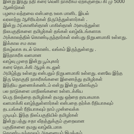
இன்று இந்து நதி கரை வெளி நாகரீகம் ஏறக்குறைய கி மு 5000
ஆண்டுகள்
பழமை வந்தவை என்பதை உலக மானிட இயல்
வரலாற்று ஆசிரியர்கள் நிருபித்துள்ளார்கள் .
இன்று அப்கானிஸ்தான் பாகிஸ்தான் அமைந்துள்ள
நிலபகுதிகளை தமிழர்கள் தங்கள் வாழ்விடங்களாக
அக்காலத்தில் கொண்டிருந்தார்கள் என்பது நிறுபனமாகி உள்ளது.
இக்கால சம கால
நிகழ்வாக கடல் கொண்ட வங்கம் இருந்துள்ளது .
இந்நாகரீக வளமான
வாழ்வு முறை இன்று பூம்புகார்
கரை தொடக்கி ஆழக் கடலுள்
அமிழ்ந்து உள்ளது என்பதும் நிறுபனமாகி உள்ளது. எனவே இந்த
இரு தொகுதி நாகரீகங்களை இணைத்து தமிழர்கள்
இந்திய துணைக்கண்டம் என்று இன்று விளங்கும்
பல நாடுகளை மாநிலங்களை உள்ளடக்கிய
பெரு நிலத்தை தமிழர்கள் தமது ஒற்றை தாயகமாக
வளமாக்கி வாழ்ந்துள்ளார்கள் என்பதை தர்க்க ரீதியாகவும்
தடயங்கள் ரீதியாகவும் நாம் முன்வைக்க
முடியும். இந்த நிலப்பகுதியில் தமிழர்கள்
இன்று பத்து சதா வீதத்துக்கும் குறைவான
பகுதிகளை தமது வாழ்விடமாக
கொண்டிருந்தாலும் அதனையும் இழக்கும்