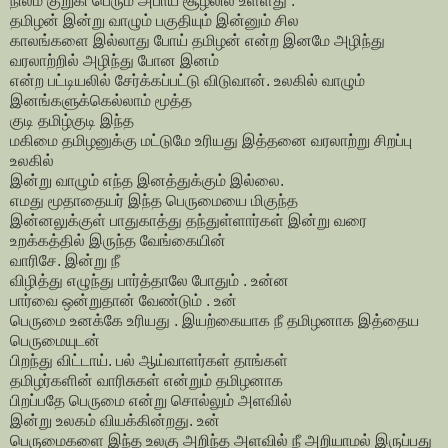
நிலம் குறுகி பெரும் அபாய சூழலில் உள்ளது .
தமிழன் இன்று வாழும் பகுதியும் இன்னும் சில
காலங்களை இல்லாது போய் தமிழன் என்ற இனமே அழிந்து
வரலாற்றில் அழிந்து போன இனம்
என்ற பட்டியலில் சேர்க்கப்பட்டு விடுவான். உலகில் வாழும்
இனங்களுக்கெல்லாம் மூத்த
குடி தமிழ்குடி இந்த
மகிமை தமிழனுக்கு மட்டுமே உரியது இத்தனை வரலாற்று சிறப்பு
உலகில்
இன்று வாழும் எந்த இனத்துக்கும் இல்லை.
எமது மூதாதையர் இந்த பெருமையை மிகுந்த
இன்னலுக்குள் பாதுகாத்து தந்துள்ளார்கள் இன்று வரை
உறக்கத்தில் இருந்த வேங்கையின்
வாரிசே. இன்று நீ
விழித்து எழுந்து பார்த்தாலே போதும் . உன்ன
பார்வை ஒன்றுதான் வேண்டும் . உன்
பெருமை உனக்கே உரியது . இயற்கையாக நீ தமிழனாக இத்தைய
பெருமையுடன்
பிறந்து விட்டாய். பல் ஆய்வாளர்கள் தாங்கள்
தமிழர்களின் வாரிசுகள் என்றும் தமிழனாக
பிறப்பதே பெருமை என்று சொல்லும் அளவில்
இன்று உலகம் வியக்கின்றது. உன்
பெருமைகளை இந்த உலகு அறிந்த அளவில் நீ அறியாமல் இருப்பது