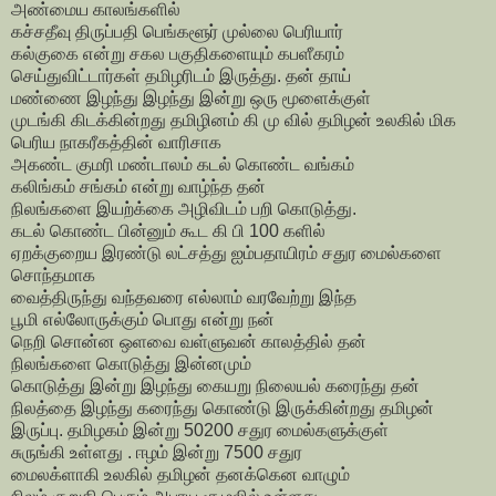
அண்மைய காலங்களில்
கச்சதீவு திருப்பதி பெங்களூர் முல்லை பெரியார்
கல்குகை என்று சகல பகுதிகளையும் கபளீகரம்
செய்துவிட்டார்கள் தமிழரிடம் இருத்து. தன் தாய்
மண்ணை இழந்து இழந்து இன்று ஒரு மூளைக்குள்
முடங்கி கிடக்கின்றது தமிழினம் கி மு வில் தமிழன் உலகில் மிக
பெரிய நாகரீகத்தின் வாரிசாக
அகண்ட குமரி மண்டாலம் கடல் கொண்ட வங்கம்
கலிங்கம் சங்கம் என்று வாழ்ந்த தன்
நிலங்களை இயற்க்கை அழிவிடம் பறி கொடுத்து.
கடல் கொண்ட பின்னும் கூட கி பி 100 களில்
ஏறக்குறைய இரண்டு லட்சத்து ஐம்பதாயிரம் சதுர மைல்களை
சொந்தமாக
வைத்திருந்து வந்தவரை எல்லாம் வரவேற்று இந்த
பூமி எல்லோருக்கும் பொது என்று நன்
நெறி சொன்ன ஒளவை வள்ளுவன் காலத்தில் தன்
நிலங்களை கொடுத்து இன்னமும்
கொடுத்து இன்று இழந்து கையறு நிலையல் கரைந்து தன்
நிலத்தை இழந்து கரைந்து கொண்டு இருக்கின்றது தமிழன்
இருப்பு. தமிழகம் இன்று 50200 சதுர மைல்களுக்குள்
சுருங்கி உள்ளது . ஈழம் இன்று 7500 சதுர
மைலக்ளாகி உலகில் தமிழன் தனக்கென வாழும்