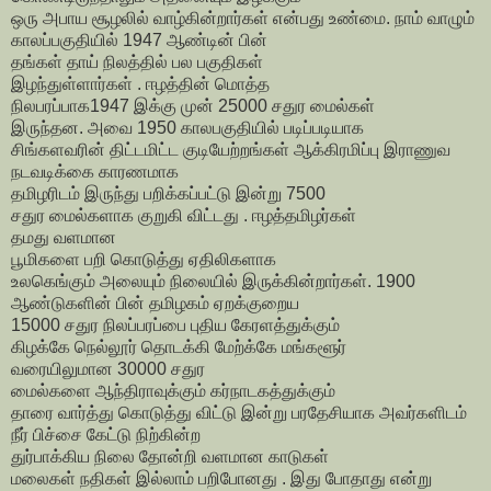
ஒரு அபாய சூழலில் வாழ்கின்றார்கள் என்பது உண்மை. நாம் வாழும்
காலப்பகுதியில் 1947 ஆண்டின் பின்
தங்கள் தாய் நிலத்தில் பல பகுதிகள்
இழந்துள்ளார்கள் . ஈழத்தின் மொத்த
நிலபரப்பாக1947 இக்கு முன் 25000 சதுர மைல்கள்
இருந்தன. அவை 1950 காலபகுதியில் படிப்படியாக
சிங்களவரின் திட்டமிட்ட குடியேற்றங்கள் ஆக்கிரமிப்பு இராணுவ
நடவடிக்கை காரணமாக
தமிழரிடம் இருந்து பறிக்கப்பட்டு இன்று 7500
சதுர மைல்களாக குறுகி விட்டது . ஈழத்தமிழர்கள்
தமது வளமான
பூமிகளை பறி கொடுத்து ஏதிலிகளாக
உலகெங்கும் அலையும் நிலையில் இருக்கின்றார்கள். 1900
ஆண்டுகளின் பின் தமிழகம் ஏறக்குறைய
15000 சதுர நிலப்பரப்பை புதிய கேரளத்துக்கும்
கிழக்கே நெல்லூர் தொடக்கி மேற்க்கே மங்களூர்
வரையிலுமான 30000 சதுர
மைல்களை ஆந்திராவுக்கும் கர்நாடகத்துக்கும்
தாரை வார்த்து கொடுத்து விட்டு இன்று பரதேசியாக அவர்களிடம்
நீர் பிச்சை கேட்டு நிற்கின்ற
துர்பாக்கிய நிலை தோன்றி வளமான காடுகள்
மலைகள் நதிகள் இல்லாம் பறிபோனது . இது போதாது என்று