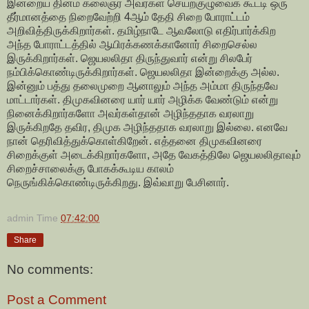
இன்றைய தினம் கலைஞர் அவர்கள் செயற்குழுவைக் கூட்டி ஒரு
தீர்மானத்தை நிறைவேற்றி 4ஆம் தேதி சிறை போராட்டம்
அறிவித்திருக்கிறார்கள். தமிழ்நாடே ஆவலோடு எதிர்பார்க்கிற
அந்த போராட்டத்தில் ஆயிரக்கணக்கானோர் சிறைசெல்ல
இருக்கிறார்கள். ஜெயலலிதா திருந்துவார் என்று சிலபேர்
நம்பிக்கொண்டிருக்கிறார்கள். ஜெயலலிதா இன்றைக்கு அல்ல.
இன்னும் பத்து தலைமுறை ஆனாலும் அந்த அம்மா திருந்தவே
மாட்டார்கள். திமுகவினரை யார் யார் அழிக்க வேண்டும் என்று
நினைக்கிறார்களோ அவர்கள்தான் அழிந்ததாக வரலாறு
இருக்கிறதே தவிர, திமுக அழிந்ததாக வரலாறு இல்லை. எனவே
நான் தெரிவித்துக்கொள்கிறேன். எத்தனை திமுகவினரை
சிறைக்குள் அடைக்கிறார்களோ, அதே வேகத்திலே ஜெயலலிதாவும்
சிறைச்சாலைக்கு போகக்கூடிய காலம்
நெருங்கிக்கொண்டிருக்கிறது. இவ்வாறு பேசினார்.
admin
Time
07:42:00
Share
No comments:
Post a Comment