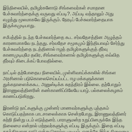
இந்நிலையில், தமிழர்களோடு சிங்களவர்கள் சமாதான
பேச்சுவார்த்தைக்கு வருவது எப்படி?. அப்படி வந்தாலும் அது
எழுத்து மூலமாகவே இருக்கும். நேரடிப் பேச்சுவார்த்தையாக
இருக்கமுடியாது.
சமீபத்தில் நடந்த பேச்சுவார்த்தை கூட சர்வதேசத்தின அழுத்தம்
காரணமாகவே நடந்தது. சர்வதேச சமூகமும் இந்தியாவும் சேர்ந்து
பேச்சுவார்த்தை நடத்தினால் ஈழத் தமிழர்களுக்குத் தீர்வு
காணமுடியுமே தவிர, சிங்களவர்களால் தமிழர்களுக்கு எவ்வித
தீர்வும் கிடைக்கப் போவதில்லை.
நாட்டில் தற்போதைய நிலையில், முள்ளிவாய்க்காலில் சிங்கள
அரசினால் படுகொலைசெய்யப்பட்ட ஈழ மக்களுக்கான
துக்கநாளைக்ககூட அனுஸ்டிக்க சுதந்திரம் இல்லை. தற்போதும்
இராணுவத்தினரின் கண்காணிப்பிலேயே யாழ். பல்கலைக்கழகம்
காணப்படுகிறது.
இரண்டு நாட்களுக்கு முன்னர் மாணவர்களுக்கு புத்தகம்
கொடுப்பதற்காக பாடசாலைக்காக சென்றபோது, இராணுவத்தினர்
சுற்றி நின்று படம் எடுத்தனர். பாராளுமன்ற உறுப்பினருக்கே இந்த
நிலைமை என்றால் மற்றவர்களுக்கு எப்படி இருக்கும். இதை எப்படி
சுதந்திரமான நாடு என்று சொல்ல முடியும். எனக்கே இந்த நிலைமை