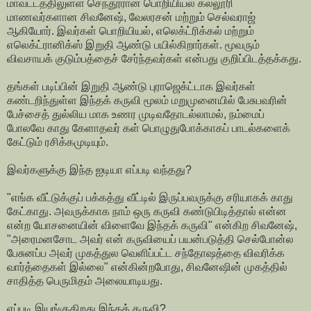
மாவட்டத்திலுள்ள செந்தூரான் பொறியியல் கல்லூரி
மாணவர்களான சிவனேஷ், வேலரசன் மற்றும் செல்வராஜ்
ஆகியோர். இவர்கள் பொறியியல், எலெக்ட்ரிக்கல் மற்றும்
எலெக்ட்ரானிக்ஸ் இறுதி ஆண்டு பயில்கிறார்கள். மூவரும்
விவசாயக் குடும்பத்தைச் சேர்ந்தவர்கள் என்பது குறிப்பிடத்தக்கது.
தங்கள் படிப்பின் இறுதி ஆண்டு புராஜெக்ட்டாக இவர்கள்
கண்டறிந்துள்ள இந்தக் கருவி மூலம் மறுமுனையில் பேசுபவரின்
பேச்சைத் துல்லிய மாக உணர முடிவதோடல்லாமல், நம்மைப்
போலவே காது கேளாதவர் கள் பொழுதுபோக்காகப் பாடல்களைக்
கேட்டும் ரசிக்கமுடியும்.
இவர்களுக்கு இந்த ஐடியா எப்படி வந்தது?
"எங்க வீட்டுக்குப் பக்கத்து வீட்டில் இருப்பவருக்கு சரியாகக் காது
கேட்காது. அவருக்காக நாம் ஒரு கருவி கண்டுபிடித்தால் என்ன
என்ற யோசனையின் விளைவே இந்தக் கருவி" என்கிற சிவனேஷ்,
"அரைமனசோட அவர் என் கருவியைப் பயன்படுத்தி செல்போன்ல
பேசுனப்ப அவர் முகத்துல வெளிப்பட்ட சந்தோஷத்தை விவரிக்க
வார்த்தைகள் இல்லை" என்கின்றபோது, சிவனேஷின் முகத்தில்
சாதித்த பெருமிதம் அலையாடியது.
எப்படி இயங்குகிறது இந்தக் கருவி?