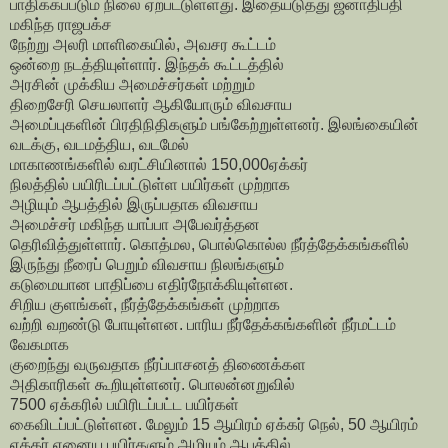
பாதிக்கப்படும் நிலை ஏற்பட்டுள்ளது. இதையடுத்து ஜனாதிபதி
மகிந்த ராஜபக்ச
நேற்று அலரி மாளிகையில், அவசர கூட்டம்
ஒன்றை நடத்தியுள்ளார். இந்தக் கூட்டத்தில்
அரசின் முக்கிய அமைச்சர்கள் மற்றும்
திறைசேரி செயலாளர் ஆகியோரும் விவசாய
அமைப்புகளின் பிரதிநிதிகளும் பங்கேற்றுள்ளனர். இலங்கையின்
வடக்கு, வடமத்திய, வடமேல்
மாகாணங்களில் வரட்சியினால் 150,000ஏக்கர்
நிலத்தில் பயிரிடப்பட்டுள்ள பயிர்கள் முற்றாக
அழியும் ஆபத்தில் இருப்பதாக விவசாய
அமைச்சர் மகிந்த யாப்பா அபேவர்த்தன
தெரிவித்துள்ளார். கொத்மல, பொல்கொல்ல நீர்த்தேக்கங்களில்
இருந்து நீரைப் பெறும் விவசாய நிலங்களும்
கடுமையான பாதிப்பை எதிர்நோக்கியுள்ளன.
சிறிய குளங்கள், நீர்த்தேக்கங்கள் முற்றாக
வற்றி வறண்டு போயுள்ளன. பாரிய நீர்தேக்கங்களின் நீர்மட்டம்
வேகமாக
குறைந்து வருவதாக நீர்ப்பாசனத் திணைக்கள
அதிகாரிகள் கூறியுள்ளனர். பொலன்னறுவில்
7500 ஏக்கரில் பயிரிடப்பட்ட பயிர்கள்
கைவிடப்பட்டுள்ளன. மேலும் 15 ஆயிரம் ஏக்கர் நெல், 50 ஆயிரம்
ஏக்கர் ஏனைய பயிர்களும் அழியும் ஆபத்தில்