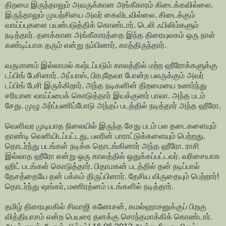
திறமை இருந்தாலும் அவருக்கான அங்கீகாரம் கிடைக்கவில்லை.
இருந்தாலும் முயற்சியை அவர் கைவிடவில்லை. கிடைக்கும்
வாய்ப்புகளை பயன்படுத்திக் கொண்டார். டெலி ஃபிலிம்களும்
நடித்தார். தனக்கான அங்கீகாரத்தை இந்த திரையுலகம் ஒரு நாள்
கண்டிப்பாக தரும் என்று நம்பினார், காத்திருந்தார்.
வருமானம் இல்லாமல் கஷ்டப்படும் காலத்தில் மற்ற ஹீரோக்களுக்கு
டப்பிங் பேசினார். அப்பாஸ், பிரபுதேவா போன்ற பலருக்கும் அவர்
டப்பிங் பேசி இருக்கிறார். அந்த நடிகனின் திறமையை உணர்ந்து
சரியான வாய்ப்பைக் கொடுத்தார் இயக்குனர் பாலா. அந்த படம்
சேது. முழு அர்ப்பணிப்போடு அந்தப் படத்தில் நடித்தார் அந்த ஹீரோ.
வெளிவர முடியாத நிலையில் இருந்த சேது படம் பல தடைகளையும்
தாண்டி வெளியிடப்பட்டது, பலரின் பாராட்டுக்களையும் பெற்றது.
தொடர்ந்து படங்கள் நடிக்க தொடங்கினார் அந்த ஹீரோ. ராசி
இல்லாத ஹீரோ என்று ஒரு காலத்தில் ஒதுக்கப்பட்டவர். வரிசையாக
ஹிட் படங்கள் கொடுத்தார். பிதாமகன் படத்தில் தன் நடிப்பால்
தேசத்தையே தன் பக்கம் திருப்பினார். தேசிய விருதையும் பெற்றார்!
தொடர்ந்து ஷங்கர், மணிரத்னம் படங்களில் நடித்தார்.
தமிழ் திரையுலகில் சிவாஜி கணேசன், கமல்ஹாசனுக்குப் பிறகு
வித்தியாசம் என்ற பெயரை தனக்கு சொந்தமாக்கிக் கொண்டார்.