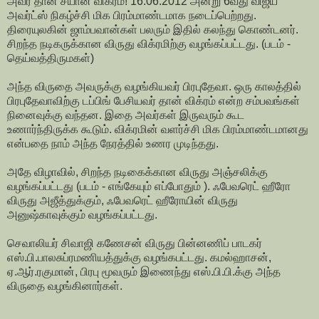
அவர் தான் சீயான் விக்ரம்! 16.06.2012 அன்று 6வது விஜய்
அவர்ட்ஸ் நிகழ்ச்சி மிக பிரம்மாண்டமாக நடைப்பெற்றது.
திரையுலகின் ஜாம்பவான்கள் பலரும் இதில் கலந்து கொண்டனர்.
சிறந்த நடிகருக்கான விருது விக்ரமிற்கு வழங்கப்பட்டது. (படம் -
தெய்வத்திருமகள்)
அந்த விருதை அவருக்கு வழங்கியவர் பிரபுதேவா. ஒரு காலத்தில்
பிரபுதேவாவிற்கு டப்பிங் பேசியவர் தான் விக்ரம் என்ற சம்பவங்கள்
நினைவுக்கு வந்தன. இதை அவர்கள் இருவரும் கூட
உணார்ந்திருக்க கூடும். விக்ரமின் வளர்ச்சி மிக பிரம்மாண்டமானது
என்பதை நாம் அந்த நேரத்தில் உணர முடிந்தது.
அதே விழாவில், சிறந்த நடிகைக்கான விருது அஞ்சலிக்கு
வழங்கப்பட்டது (படம் - எங்கேயும் எப்போதும் ). ஃபேவரெட் ஹீரோ
விருது அஜீத்துக்கும், ஃபேவரெட் ஹீரோயின் விருது
அனுஷ்காவுக்கும் வழங்கப்பட்டது.
செவாலியர் சிவாஜி கணேசன் விருது பின்னணிப் பாடகர்
எஸ்.பி.பாலசுப்ரமணியத்துக்கு வழங்கபட்டது. கமல்ஹாசன்,
ஏ.ஆர்.ரகுமான், பிரபு மூவரும் இணைந்து எஸ்.பி.பி.க்கு அந்த
விருதை வழங்கினார்கள்.