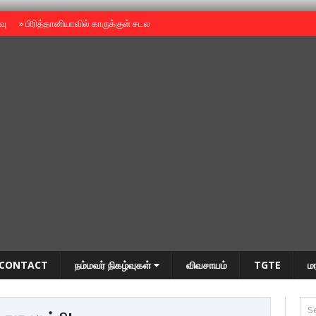
ைவு
»
பிரித்தானியாவில் காருக்குள் சடலம் -தமிழருடையதா ?
»
தியாகதீபம் அன்னை
CONTACT
நம்மவர் நிகழ்வுகள்
விவசாயம்
TGTE
ம