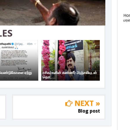
Ho
மரண
LES
 வேண்டுகோளை ஏற்று
ரசிகர்களின் கண்ணீர் அஞ்சலியுடன்
தொட...
NEXT »
Blog post