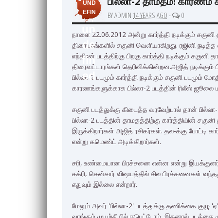
பில்லா-2 தாமதம்! காரணம் 
UND
EFIN
BY ADMIN
14 YEARS AGO
-
0
ED
un
நாளை 22.06.2012 அன்று கார்த்தி நடிக்கும் சகுனி
de
திரையரங்களில் சகுனி வெளியாகிறது. ரஜினி நடித்த
எந்திரன் படத்திற்கு பிறகு கார்த்தி நடிக்கும் சக
fin
திரைவட்டாரங்கள் தெரிவிக்கின்றன.அஜித் நடிக்கும் 
ed
பில்லா-2 படமும் கார்த்தி நடிக்கும் சகுனி படமும் ம
காரணங்களுக்காக பில்லா-2 படத்தின் ரிலீஸ் ஜூலை ம
சகுனி படத்துக்கு கிடைத்த வரவேற்பால் தான் பில்லா-2
பில்லா-2 படத்தின் தாமதத்திற்கு கார்த்தியின் சகுன
இருக்கிறார்கள் அஜித் ரசிகர்கள். தல-க்கு போட்டி 
என்று கமெண்ட் அடிக்கிறார்கள்.
சரி, உண்மையான பிரச்சனை என்ன என்று இயக்குனர் 
சக்ரி, சென்சார் விஷயத்தில் சில பிரச்சனைகள் வந
எதுவும் இல்லை என்றார்.
மேலும் அவர் 'பில்லா-2' படத்துக்கு தணிக்கை குழு 'ஏ
வாங்கும் முயற்சியில் ஈடுபட்டோம். இதனால் படத்தை ம