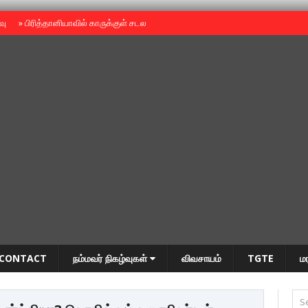
ைவு
»
பிரித்தானியாவில் காருக்குள் சடலம் -தமிழருடையதா ?
»
தியாகதீபம் அன்னை
CONTACT
நம்மவர் நிகழ்வுகள்
விவசாயம்
TGTE
ம