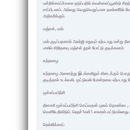
பன்றிக்காய்ச்சலை தடுப்பதில் வெள்ளைப்பூண்டு சிற
சாப்பிடலாம். அல்லது வெதுவெதுப்பான தண்ணீரில் வ
அதிகரிக்கும்.
மஞ்சள், பால்
பால் குடிப்பதனால் அலர்ஜி எதுவும் ஏற்படாது என்று 
பாலில் சிறிதளவு மஞ்சள் தூள் போட்டு குடிக்கலாம்.
கற்றாழை
கற்றாழை அனைத்து இடங்களிலும் கிடைக்கும் பொருள்
குடித்தால் உடல்வலி, மூட்டுவலி போன்றவை ஏற்படாது நோய
மூச்சுப்பயிற்சி
தினசரி மூச்சுப்பயிற்சி செய்வதன் மூலம் தொண்டை, ம
வெளியேறிவிடும். ஹெச்1என்1 வைரஸ் மட்டுமல்லாது 
நெல்லிக்காய்