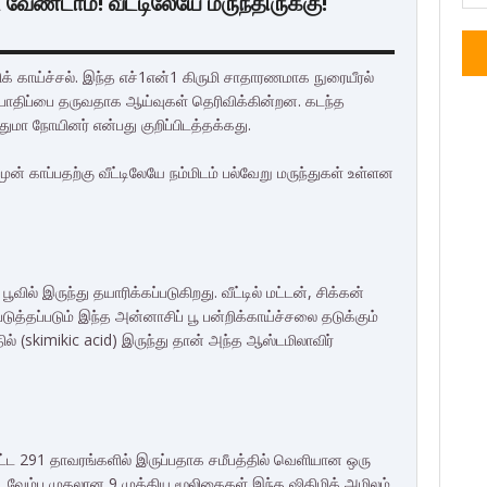
 வேண்டாம்! வீட்டிலேயே மருந்திருக்கு!
க் காய்ச்சல். இந்த எச்1என்1 கிருமி சாதாரணமாக நுரையீரல்
 பாதிப்பை தருவதாக ஆய்வுகள் தெரிவிக்கின்றன. கடந்த
ுமா நோயினர் என்பது குறிப்பிடத்தக்கது.
ன் காப்பதற்கு வீட்டிலேயே நம்மிடம் பல்வேறு மருந்துகள் உள்ளன
ூவில் இருந்து தயாரிக்கப்படுகிறது. வீட்டில் மட்டன், சிக்கன்
டுத்தப்படும் இந்த அன்னாசிப் பூ பன்றிக்காய்ச்சலை தடுக்கும்
ில் (skimikic acid) இருந்து தான் அந்த ஆஸ்டமிலாவிர்
டதட்ட 291 தாவரங்களில் இருப்பதாக சமீபத்தில் வெளியான ஒரு
ம், வேம்பு முதலான 9 முக்கிய மூலிகைகள் இந்த ஷிகிமிக் அமிலம்