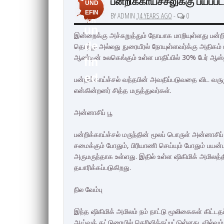
பன்றிக்காய்ச்சலுக்கு பயப்பட
UND
EFIN
BY ADMIN
14 YEARS AGO
-
0
ED
un
இன்றைக்கு அச்சுறுத்தும் நோயாக மாறியுள்ளது பன்றி
de
தொற்று அல்லது நுரையீரல் நோயுள்ளவர்க்கு அதிகம்
ஆண்டின் உலகெங்கும் உள்ள பாதிப்பில் 30% பேர் ஆஸ்த
fin
ed
பன்றிக்காய்ச்சல் வந்தபின் அவதிப்படுவதை விட வருமு
என்கின்றனர் சித்த மருத்துவர்கள்.
அன்னாசிப் பூ
பன்றிக்காய்ச்சல் மருந்தின் மூலப் பொருள் அன்னாசிப் ப
சமைக்கும் போதும், பிரியாணி செய்யும் போதும் பயன்ப
அருமருந்தாக உள்ளது. இதில் உள்ள ஷிகிமிக் அமிலத்த
தயாரிக்கப்படுகிறது.
நில வேம்பு
இந்த ஷிகிமிக் அமிலம் நம் நாட்டு மூலிகைகள் கிட்
ஆய்வுக் கட்டுரையில் தெரிவிக்கப்பட்டுள்ளது. வில்வ