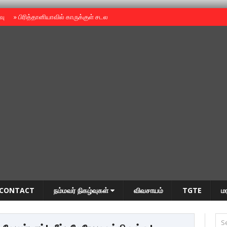
ைவு
»
பிரித்தானியாவில் காருக்குள் சடலம் -தமிழருடையதா ?
»
தியாகதீபம் அன்னை
CONTACT
நம்மவர் நிகழ்வுகள்
விவசாயம்
TGTE
ம