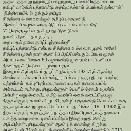
முதல் பத்தன்று நூறன்று; பன்னூறன்று பல்லாயிரத்தாண்டாய்
தமிழர் வாழ்வில் புத்தாண்டு தைம்முதல்நாள் பொங்கல் நன்னாள்”
“நித்திரையில் இருக்கும் தமிழா
சித்திரை அல்ல உனக்குத் தமிழ்ப் புத்தாண்டு
அண்டிப் பிழைக்க வந்த ஆரியர் கூட்டம் காட்டியதே”
“அறிவுக்கு ஒவ்வாத அறுபது ஆண்டுகள்
தரணி ஆண்ட தமிழருக்கு
தை முதல் நாளே தமிழ்ப்புத்தாண்டு”
தமிழ்ப் புத்தாண்டு என்பது சித்திரை அல்ல தை முதல் நாளே!
சித்திரை முதல் நாள் ஆண்டுப் பிறப்பென்பதும், பிரபவ முதல்
அட்சய வரையிலான 60 சுழலாண்டு முறையும் பார்ப்பனியம்
திணித்த அறிவுகெட்ட முறையாகும்.
இதையும் ஆய்வு செய்து நம் அறிஞர்கள் 1921ஆம் ஆண்டு
சென்னை பச்சையப்பன் கல்லூரியில் கூடி ஒரு புதிய முடிவுக்கு
வந்தார்கள். தமிழறிஞர் மறைமலை யடிகள் தலைமையில்
அக்கூட்டம் நடந்தது. திருவள்ளுவர் பெயரில் தொடர் ஆண்டு
பின்பற்றுவது அதையே தமிழ் ஆண்டு எனக் கடைப்பிடிப்பது.
திருவள்ளுவர் காலம் கி.மு. 31, தமிழ்ப் புத்தாண்டு தொடக்கம் தை
முதல் நாள் என்று முடிவு செய்யப் பட்டது. பின்னர் 18.11.1935இல்
திருவள்ளுவர் கழகத்தினர் நடத்திய திருவிழாவிற்குத் தலைமை
வகித்த மறைமலையடிகள் மீண்டும் இதை உறுதி செய்து
அறிவித்தார். திருவள்ளுவர் ஆண்டுக் கணக்கு கிருத்து
ஆண்டுடன் 31ஐக் கூட்டிக் கணக்கில் கொள்ள வேண்டும். 2011 +