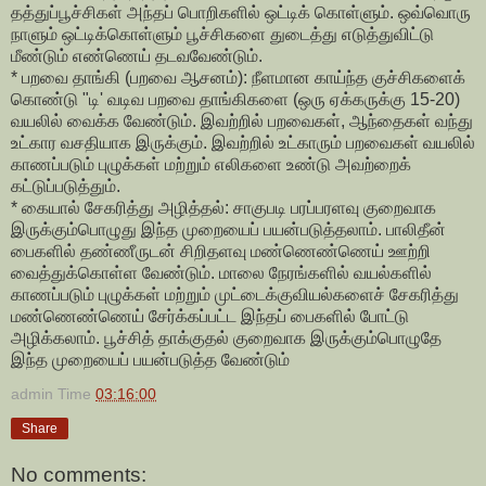
தத்துப்பூச்சிகள் அந்தப் பொறிகளில் ஒட்டிக் கொள்ளும். ஒவ்வொரு
நாளும் ஒட்டிக்கொள்ளும் பூச்சிகளை துடைத்து எடுத்துவிட்டு
மீண்டும் எண்ணெய் தடவவேண்டும்.
* பறவை தாங்கி (பறவை ஆசனம்): நீளமான காய்ந்த குச்சிகளைக்
கொண்டு "டி' வடிவ பறவை தாங்கிகளை (ஒரு ஏக்கருக்கு 15-20)
வயலில் வைக்க வேண்டும். இவற்றில் பறவைகள், ஆந்தைகள் வந்து
உட்கார வசதியாக இருக்கும். இவற்றில் உட்காரும் பறவைகள் வயலில்
காணப்படும் புழுக்கள் மற்றும் எலிகளை உண்டு அவற்றைக்
கட்டுப்படுத்தும்.
* கையால் சேகரித்து அழித்தல்: சாகுபடி பரப்பரளவு குறைவாக
இருக்கும்பொழுது இந்த முறையைப் பயன்படுத்தலாம். பாலிதீன்
பைகளில் தண்ணீருடன் சிறிதளவு மண்ணெண்ணெய் ஊற்றி
வைத்துக்கொள்ள வேண்டும். மாலை நேரங்களில் வயல்களில்
காணப்படும் புழுக்கள் மற்றும் முட்டைக்குவியல்களைச் சேகரித்து
மண்ணெண்ணெய் சேர்க்கப்பட்ட இந்தப் பைகளில் போட்டு
அழிக்கலாம். பூச்சித் தாக்குதல் குறைவாக இருக்கும்பொழுதே
இந்த முறையைப் பயன்படுத்த வேண்டும்
admin
Time
03:16:00
Share
No comments: