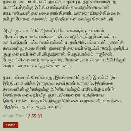
தாம்பரம் வட்டாட்சியர் அலுவலகம் முன்பு நடந்த உண்ணாவிரத
போராட்டத்துக்கு இந்திய கம்யூனிஸ்டு பொதுச்செயலாளர்
தா.பாண்டியன் தலைமை தாங்கினார். உண்ணாவிரதத்தில் உலக
தமிழர் பேரவை தலைவர் பழ.நெடுமாறன் கலந்து கொண்டார்.
அ.தி. மு.க. சார்பில் அமைப்பு செயலாளரும், முன்னாள்
அமைச்சருமான பொன்னையன், சோழிங்கநல்லூர் எம்.எல்.ஏ.
கே.பி.கந்தன், பல்லாவரம் எம்.எல்.ஏ. தன்சிங், பல்லாவரம் நகராட்சி
தலைவர் முகமது நிசார், துணைத் தலைவர் ஜெயப்பிரகாஷ், ஒன்றிய
குழு தலைவர் என்.சி.கிருஷ்ணன், பெரும்பாக்கம் ராஜசேகர்,
பேரூராட்சி தலைவர் சாந்தகுமார், மோகன், சம்பத் உள்பட 500 க்கும்
மேற்பட்டவர்கள் கலந்து கொண்டனர்.
தா.பாண்டியன் பேசும்போது, இலங்கையில் தமிழ் இனம் அழிய
இந்தியா அளித்த இராணுவ உதவிதான் காரணம். இலங்கை
தலைவரின் குற்றத்துக்கு இந்தியாவுக்கும் பாதி பங்கு உண்டு.
இலங்கை தலைவர் மீது ஐ.நா. விசாரணை நடத்தினால்
இந்தியாவின் பங்கும் தெரிந்துவிடும் என்பதற்காக தீர்மானத்தை
ஆதரிக்க தயங்குகிறது என்றார்.
admin
Time
13:55:00
Share