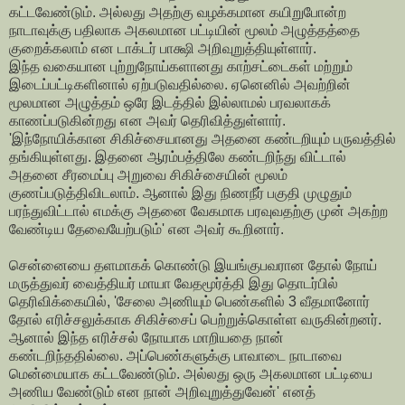
கட்டவேண்டும். அல்லது அதற்கு வழக்கமான கயிறுபோன்ற
நாடாவுக்கு பதிலாக அகலமான பட்டியின் மூலம் அழுத்தத்தை
குறைக்கலாம் என டாக்டர் பாக்ஷி அறிவுறுத்தியுள்ளார்.
இந்த வகையான புற்றுநோய்களானது காற்சட்டைகள் மற்றும்
இடைப்பட்டிகளினால் ஏற்படுவதில்லை. ஏனெனில் அவற்றின்
மூலமான அழுத்தம் ஒரே இடத்தில் இல்லாமல் பரவலாகக்
காணப்படுகின்றது என அவர் தெரிவித்துள்ளார்.
'இந்நோயிக்கான சிகிச்சையானது அதனை கண்டறியும் பருவத்தில்
தங்கியுள்ளது. இதனை ஆரம்பத்திலே கண்டறிந்து விட்டால்
அதனை சீரமைப்பு அறுவை சிகிச்சையின் மூலம்
குணப்படுத்திவிடலாம். ஆனால் இது நிணநீர் பகுதி முழுதும்
பரந்துவிட்டால் எமக்கு அதனை வேகமாக பரவுவதற்கு முன் அகற்ற
வேண்டிய தேவையேற்படும்' என அவர் கூறினார்.
சென்னையை தளமாகக் கொண்டு இயங்குபவரான தோல் நோய்
மருத்துவர் வைத்தியர் மாயா வேதமூர்த்தி இது தொடர்பில்
தெரிவிக்கையில், 'சேலை அணியும் பெண்களில் 3 வீதமானோர்
தோல் எரிச்சலுக்காக சிகிச்சைப் பெற்றுக்கொள்ள வருகின்றனர்.
ஆனால் இந்த எரிச்சல் நோயாக மாறியதை நான்
கண்டறிந்ததில்லை. அப்பெண்களுக்கு பாவாடை நாடாவை
மென்மையாக கட்டவேண்டும். அல்லது ஒரு அகலமான பட்டியை
அணிய வேண்டும் என நான் அறிவுறுத்துவேன்' எனத்