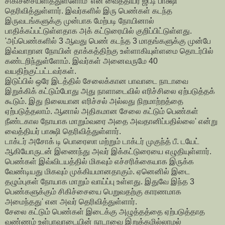
சிகிச்சையளித்துள்ளோம்' என வைத்தியர் ஜி.டி பாக்ஷி
தெரிவித்துள்ளார். இவர்களில் இரு பெண்கள் கடந்த
இருவடங்களுக்கு முன்பாக மேற்படி நோயினால்
பாதிக்கப்பட்டுள்ளதாக அக் கட்டுரையில் குறிப்பிட்டுள்ளது.
'அப்பெண்களில் 3 ஆவது பெண் கடந்த 3 மாதங்களுக்கு முன்பே
இவ்வாறான நோயின் தாக்கத்திற்கு உள்ளாகியுள்ளமை தொடர்பில்
கண்டறிந்துள்ளோம். இவர்கள் அனைவருமே 40
வயதிற்குட்பட்டவர்கள்.
இடுப்பில் ஒரே இடத்தில் சேலைக்கான பாவாடை நாடாவை
இறுக்கிக் கட்டும்போது அது நாளாடைவில் எரிச்சிலை ஏற்படுத்தக்
கூடும். இது நிலையான எரிச்சல் அல்லது நிறமாற்றத்தை
ஏற்படுத்தலாம். ஆனால் அதிகமான சேலை கட்டும் பெண்கள்
நீண்டகால நோயாக மாறும்வரை அதை அவதானிப்பதில்லை' என்று
வைத்தியர் பாக்ஷி தெரிவித்துள்ளார்.
டாக்டர் அசோக் டி பொரைஸா மற்றும் டாக்டர் முகுந்த் பீ. டயேட்
ஆகியோருடன் இணைந்து அவர் இக்கட்டுரையை எழுதியுள்ளார்.
பெண்கள் இவ்விடயத்தில் மிகவும் எச்சரிக்கையாக இருக்க
வேண்டியது மிகவும் முக்கியமானதாகும். ஏனெனில் இடை
தழும்புகள் நோயாக மாறும் வாய்ப்பு உள்ளது. இதுவே இந்த 3
பெண்களுக்கும் சிகிச்சையை பெறுவதற்கு காரணமாக
அமைந்தது' என அவர் தெரிவித்துள்ளார்.
சேலை கட்டும் பெண்கள் இடைக்கு அழுத்தத்தை ஏற்படுத்தாத
வண்ணம் உள்பாவாடையின் நாடாவை இறுக்கமில்லாமல்