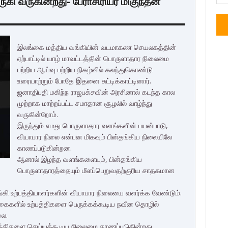
ுகி வருகின்றது- பேராசிரியர் மிகுந்தன்
இலங்கை மத்திய வங்கியின் வடமாகண செயலகத்தின்
ஏற்பாட்டில் யாழ் மாவட்டத்தின் பொருளாதார நிலைமை
பற்றிய ஆய்வு பற்றிய நிகழ்வில் கலந்துகொண்டு
உரையாற்றும் போதே இதனை சுட்டிக்காட்டினார்.
ஜனாதிபதி மகிந்ந ராஜபக்சவின் அரசினால் கடந்த கால
முற்றாக மாற்றப்பட்ட சமாதான சூழலில் வாழ்ந்து
வருகின்றோம்.
இருந்தும் எமது பொருளாதார வளங்களின் பயன்பாடு,
வியாபார நிலை என்பன மிகவும் பின்தங்கிய நிலையிலே
காணப்படுகின்றன.
ஆனால் இழந்த வளங்களையும், பின்தங்கிய
பொருளாதாரத்தையும் மீளப்பெறுவதற்குரிய சாதகமான
ழங்கி உற்பத்தியாளர்களின் வியாபார நிலையை வளர்க்க வேண்டும்.
கைகளில் உற்பத்திகளை பெருக்கக்கூடிய நவீன தொழில்
லை.
த்திகளை செய்யக்கூடிய நிலைமை காணப்படுகின்றது.