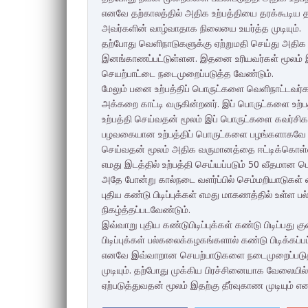
எனவே தற்காலத்தில் அதிக உற்பத்தியை தரக்கூடிய த
அவர்களின் வாழ்வாதாக நிலையை உயர்த்த முடியும்.
தற்போது வெளிநாடுகளுக்கு ஏற்றுமதி செய்து அதிக
இனங்காணப்பட்டுள்ளன. இதனை உரியவர்கள் மூலம் இ
செயற்பாட்டை நடைமுறைப்படுத்த வேண்டும்.
மேலும் பனை உற்பத்திப் பொருட்களை வெளிநாட்டவர்க
அக்கறை காட்டி வருகின்றனர். இப் பொருட்களை உற்ப
உற்பத்தி செய்வதன் மூலம் இப் பொருட்களை கவர்சி
பழவகையான உற்பத்திப் பொருட்களை பழங்களாகவே வி
செய்வதன் மூலம் அதிக வருமானத்தை ஈட்டிக்கொள்ள 
எமது இடத்தில் உற்பத்தி செய்யப்படும் 50 வீதமான பொ
அதே போன்று கால்நடை வளர்ப்பில் செம்மறியாடுகள் வள
புதிய கண்டு பிடிப்புக்கள் எமது மாகணத்தில் உள்ள ப
நிகழ்த்தப்படவேண்டும்.
இவ்வாறு புதிய கண்டுபிடிப்புக்கள் கண்டு பிடிப்பது
பிடிப்புக்கள் பல்கலைக்கழகங்களால் கண்டு பிடிக்கப
எனவே இவ்வாறான செயற்பாடுகளை நடைமுறைப்படுத்த
முடியும். தற்போது முக்கிய பிரச்சினையாக வேலையி
ஏற்படுத்துவதன் மூலம் இதற்கு தீர்வுகாண முடியும் என