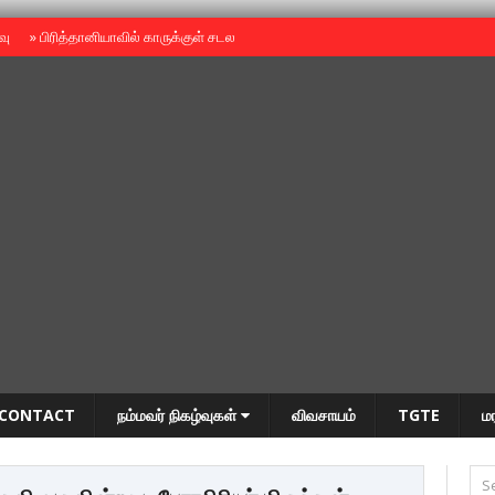
ைவு
»
பிரித்தானியாவில் காருக்குள் சடலம் -தமிழருடையதா ?
»
தியாகதீபம் அன்னை
CONTACT
நம்மவர் நிகழ்வுகள்
விவசாயம்
TGTE
ம