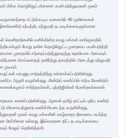
ரம் மிக்க தொழில்நுட்பங்களை பயன்படுத்துவதன் மூலம்
 வருமானத்தை ஈட்டுக்கூடிய வகையில் 40 மூலிகைகள்
னங்கண்டு உற்பத்தி, ஏற்றுமதி நடவடிக்கைகளுக்கான
ள் வெளிநாடுகளில் வசிக்கின்ற எமது மக்கள் வாங்குவதில்
த்தியாக்கும் போது நவீன தொழில்நுட்ப முறையை பயன்படுத்தி
கராமான முறையில் சந்தைப்படுத்துவதற்கு உதவியாக அமையும்.
ற்பனை செய்வதைத் தவிர்த்து தகரத்தில் அடைத்து ஏற்றுமதி
முடியும்.
ருட்கள் மரபணு மாற்றத்திற்கு உள்ளாக்கப்படுகின்றது.
ர்ப்ப அருகி வருகின்றது. மீண்டும் வளர்ப்பில் ஈடுபடவேண்டும்
ல்கலைக்கழகம் சார்ந்தவர்கள், புத்திஜீவிகள் போன்றவர்களால்
 குறைவாக காணப்படுகின்றது. ஆனால் தமிழ் நாட்டில் புதிய கண்டு
்பட்டு விவசாயத்துறை வளர்ச்சியடைந்த வருகின்றது,
ுவதன் மூலம் எமது மக்களின் வாழ்வாதர நிலையை உயர்த்த
ல்லா பிரச்சினை உள்ளது. இவ்வாறான திட்டநடவடிக்கையை
வும் மேலும் தெரிவித்தார்.