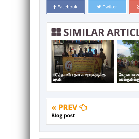
Facebook
Twitter
SIMILAR ARTIC
பிரித்தானிய தாயக உறவுகளுக்கு
சேதன பசளை
உதவி
ஊக்குவிக்கு
« PREV
Blog post