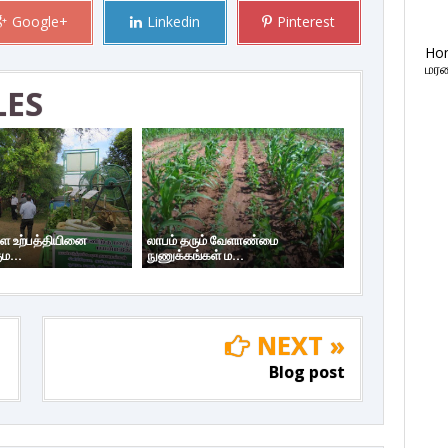
Google+
Linkedin
Pinterest
Ho
மரண
LES
 உற்பத்தியினை
லாபம் தரும் வேளாண்மை
ம...
நுணுக்கங்கள் ம...
NEXT »
Blog post