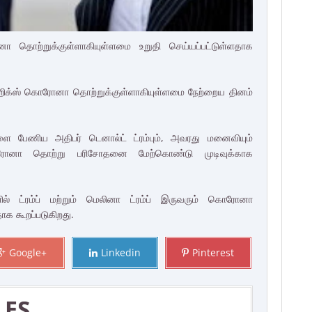
ானா தொற்றுக்குள்ளாகியுள்ளமை உறுதி செய்யப்பட்டுள்ளதாக
ஹிக்ஸ் கொரோனா தொற்றுக்குள்ளாகியுள்ளமை நேற்றைய தினம்
ை பேணிய அதிபர் டெனால்ட் ட்ரம்பும், அவரது மனைவியும்
கொரோனா தொற்று பரிசோதனை மேற்கொண்டு முடிவுக்காக
் ட்ரம்ப் மற்றும் மெலினா ட்ரம்ப் இருவரும் கொரோனா
ாக கூறப்படுகிறது.
Google+
Linkedin
Pinterest
LES