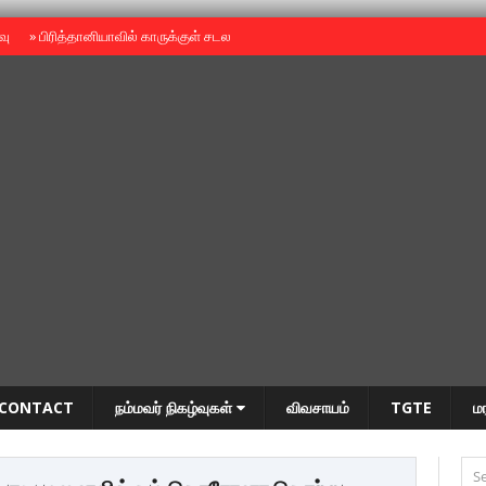
ைவு
»
பிரித்தானியாவில் காருக்குள் சடலம் -தமிழருடையதா ?
»
தியாகதீபம் அன்னை
CONTACT
நம்மவர் நிகழ்வுகள்
விவசாயம்
TGTE
ம