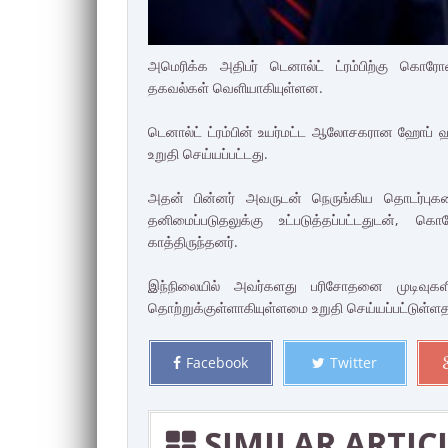
அமெரிக்க அதிபர் டெனால்ட் ட்ரம்பிற்கு கொரே
தகவல்கள் வெளியாகியுள்ளன.
டெனால்ட் ட்ரம்பின் உயர்மட்ட ஆலோசகரான ஹோப் 
உறுதி செய்யப்பட்டது.
அதன் பின்னர் அவருடன் நெருங்கிய தொடர்புகள
தனிமைப்படுதலுக்கு உட்படுத்தப்பட்டதுடன், 
காத்திருந்தனர்.
இந்நிலையில் அவர்களது பரிசோதனை முடிவுகளில
தொற்றுக்குள்ளாகியுள்ளமை உறுதி செய்யப்பட்டுள்ளத
Facebook
Twitter
SIMILAR ARTIC