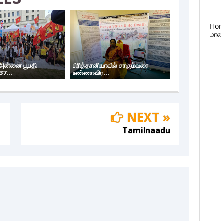
Ho
மரண
 அன்னை பூபதி
பிரித்தானியாவில் சாகும்வரை
37...
உண்ணாவிர...
NEXT »
Tamilnaadu