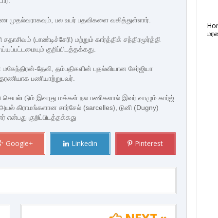
ார்.
துணை முதல்வராகவும், பல உயர் பதவிகளை வகித்துள்ளார்.
Ho
மரண
ாசிவம் (பாண்டிச்சேரி) மற்றும் கார்த்திக் சந்திரமூர்த்தி
ப்பட்டமையும் குறிப்பிடத்தக்கது.
ா மகேந்திரன்-தேவி, தம்பதிகளின் புதல்வியான சேர்ஜியா
த் தரணியாக பணியாற்றுபவர்.
யல்படும் இவரது மக்கள் நல பணிகளால் இவர் வாழும் கார்ஜ்
ல் கிராமங்களான சார்சேல் (sarcelles), டுனி (Dugny)
் என்பது குறிப்பிடத்தக்கது
Google+
Linkedin
Pinterest
NEXT »