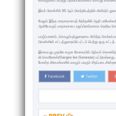
வாக்குகளப் பெற்று பதவிப்பிரமாணம் செய்து கொண்ட
இவர் பிரான்சில் 95 ஆம் பிராந்தியத்தில் மீண்டும் 
மேலும் இந்த மாநகரசபைத் தேர்தலில் ஆதி பரமேஸ்வரி சத
ஆகியோரும் மாநகரசபை உறுப்பினர்களாக தெரிவு செய்ய
யாழ்ப்பாணம், கொழும்புத்துறையை சேர்ந்த செல்லப்ப
பிரான்ஸின் சட்டத்துறையில் பட்டம் பெற்று ஒரு சட்ட
இளவயது முதலே சமூக சேவையில் ஆர்வம் கொண்டு செ
லி கொணேஸ்(Garges les Gonesse) மட்டுமல்லாது அய
போன்ற கிராமங்களில் வாழும் பலரும் சிறப்படைகின்றனர
Facebook
Twitter
« PREV