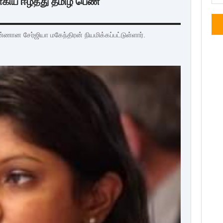
ாகிய ஈழத்து தமிழ் பெண்
்ணான சேர்ஜியா மகேந்திரன் நியமிக்கப்பட்டுள்ளார்.