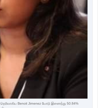
்றில் தெரிவாகிய Benoit Jimenez யோடு இணைந்து 50.84%