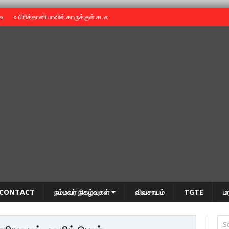
ைவு
»
பிரித்தானியாவில் காருக்குள் சடலம் -தமிழருடையதா ?
»
தியாகதீபம் அன்னை
CONTACT
நம்மவர் நிகழ்வுகள்
விவசாயம்
TGTE
ம