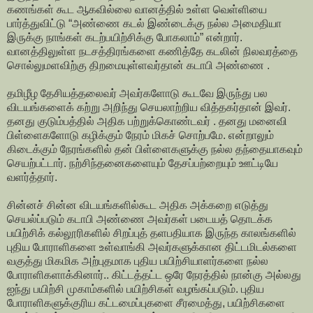
கணங்கள் கூட ஆகவில்லை வானத்தில் உள்ள வெள்ளியை
பார்த்துவிட்டு “அண்ணை கடல் இண்டைக்கு நல்ல அமைதியா
இருக்கு நாங்கள் கடற்பயிற்சிக்கு போகலாம்” என்றார்.
வானத்திலுள்ள நடசத்திரங்களை கணித்தே கடலின் நிலவரத்தை
சொல்லுமளவிற்கு திறமையுள்ளவர்தான் கடாபி அண்ணை .
தமிழீழ தேசியத்தலைவர் அவர்களோடு கூடவே இருந்து பல
விடயங்களைக் கற்று அறிந்து செயலாற்றிய வித்தகர்தான் இவர்.
தனது குடும்பத்தில் அதிக பற்றுக்கொண்டவர் . தனது மனைவி
பிள்ளைகளோடு கழிக்கும் நேரம் மிகச் சொற்பமே. என்றாலும்
கிடைக்கும் நேரங்களில் தன் பிள்ளைகளுக்கு நல்ல தந்தையாகவும்
செயற்பட்டார். நற்சிந்தனைகளையும் தேசப்பற்றையும் ஊட்டியே
வளர்த்தார்.
சின்னச் சின்ன விடயங்களில்கூட அதிக அக்கறை எடுத்து
செயல்ப்படும் கடாபி அண்ணை அவர்கள் படையத் தொடக்க
பயிற்சிக் கல்லூரிகளில் சிறப்புத் தளபதியாக இருந்த காலங்களில்
புதிய போராளிகளை உள்வாங்கி அவர்களுக்கான திட்டமிடல்களை
வகுத்து மிகமிக அற்புதமாக புதிய பயிற்சியாளர்களை நல்ல
போராளிகளாக்கினார்.. கிட்டத்தட்ட ஒரே நேரத்தில் நான்கு அல்லது
ஐந்து பயிற்சி முகாம்களில் பயிற்சிகள் வழங்கப்படும். புதிய
போராளிகளுக்குரிய கட்டமைப்புகளை சீரமைத்து, பயிற்சிகளை