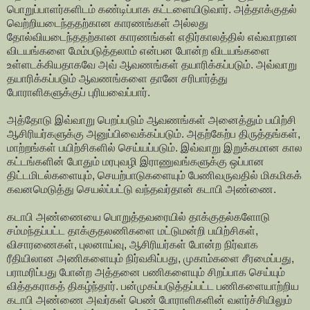
பொறுப்பாளர்களிடம் கண்டிப்பாக கட்டளையிடுவார். அத்தாக்குதல்
வெற்றியடைந்ததற்கான காரணங்கள் அல்லது
தோல்வியடைந்ததற்கான காரணங்கள் எதிர்காலத்தில் எவ்வாறான
விடயங்களை மேம்படுத்தலாம் என்பன போன்ற விடயங்களை
உள்ளடக்கியதாகவே அவ் ஆவணங்கள் தயாரிக்கப்படும். அவ்வாறு
தயாரிக்கப்படும் ஆவணங்களை தானே சரிபார்த்து
போராளிகளுக்குப் புரியவைப்பார்.
அத்தோடு இவ்வாறு பெறப்படும் ஆவணங்கள் அனைத்தும் பயிற்சி
ஆசிரியர்களுக்கு அனுப்பிவைக்கப்படும். அதற்கேற்ப திருத்தங்கள்,
மாற்றங்கள் பயிற்சிகளில் செய்யப்படும். இவ்வாறு இறுக்கமான கால
கட்டங்களின் போதும் மரபுவழி இராணுவங்களுக்கு ஒப்பான
திட்டமிடல்களையும், செயற்பாடுகளையும் பேணிவருவதில் மிகமிகக்
கவனமெடுத்து செயல்ப்பட்டு வந்தவர்தான் கடாபி அண்ணை.
கடாபி அண்ணையை பொறுத்தவரையில் தாக்குதல்களோடு
சம்மந்தப்பட்ட தாக்குதலணிகளை மட்டுமன்றி பயிற்சிகள்,
விசாரணைகள், புலனாய்வு, ஆசிரியர்கள் போன்ற நிர்வாக
ரீதியிலான அணிகளையும் நிர்வகிப்பது, முகாம்களை சீரமைப்பது,
பராமரிப்பது போன்ற அத்தனை பணிகளையும் சிறப்பாக செய்யும்
வித்தகராகத் திகழ்ந்தார். பன்முகப்படுத்தப்பட்ட பணிகளையாற்றிய
கடாபி அண்ணை அவர்கள் பெண் போராளிகளின் வளர்ச்சியிலும்