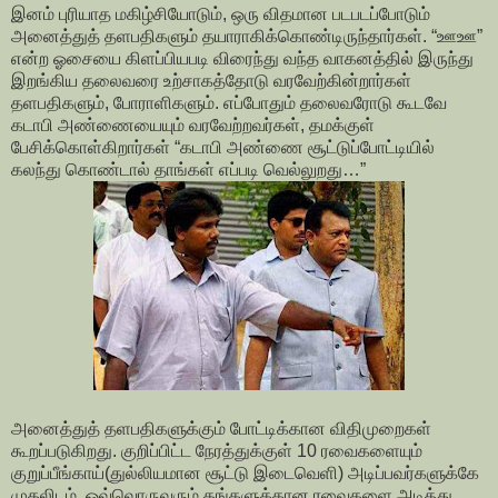
இனம் புரியாத மகிழ்சியோடும், ஒரு விதமான படபடப்போடும்
அனைத்துத் தளபதிகளும் தயாராகிக்கொண்டிருந்தார்கள். “ஊஊ”
என்ற ஓசையை கிளப்பியபடி விரைந்து வந்த வாகனத்தில் இருந்து
இறங்கிய தலைவரை உற்சாகத்தோடு வரவேற்கின்றார்கள்
தளபதிகளும், போராளிகளும். எப்போதும் தலைவரோடு கூடவே
கடாபி அண்ணையையும் வரவேற்றவர்கள், தமக்குள்
பேசிக்கொள்கிறார்கள் “கடாபி அண்ணை சூட்டுப்போட்டியில்
கலந்து கொண்டால் தாங்கள் எப்படி வெல்லுறது…”
அனைத்துத் தளபதிகளுக்கும் போட்டிக்கான விதிமுறைகள்
கூறப்படுகிறது. குறிப்பிட்ட நேரத்துக்குள் 10 ரவைகளையும்
குறுப்பீங்காய்(துல்லியமான சூட்டு இடைவெளி) அடிப்பவர்களுக்கே
முதலிடம். ஒவ்வொருவரும் தங்களுக்கான ரவைகளை அடித்து