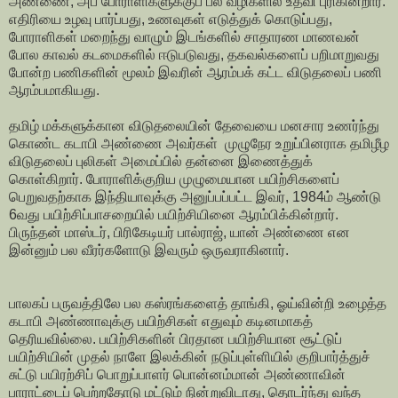
அண்ணை, அப் போராளிகளுக்குப் பல வழிகளில் உதவி புரிகின்றார்.
எதிரியை உழவு பார்ப்பது, உணவுகள் எடுத்துக் கொடுப்பது,
போராளிகள் மறைந்து வாழும் இடங்களில் சாதாரண மாணவன்
போல காவல் கடமைகளில் ஈடுபடுவது, தகவல்களைப் பறிமாறுவது
போன்ற பணிகளின் மூலம் இவரின் ஆரம்பக் கட்ட விடுதலைப் பணி
ஆரம்பமாகியது.
தமிழ் மக்களுக்கான விடுதலையின் தேவையை மனசார உணர்ந்து
கொண்ட கடாபி அண்ணை அவர்கள் முழுநேர உறுப்பினராக தமிழீழ
விடுதலைப் புலிகள் அமைப்பில் தன்னை இணைத்துக்
கொள்கிறார். போராளிக்குறிய முழுமையான பயிற்சிகளைப்
பெறுவதற்காக இந்தியாவுக்கு அனுப்பப்பட்ட இவர், 1984ம் ஆண்டு
6வது பயிற்சிப்பாசறையில் பயிற்சியினை ஆரம்பிக்கின்றார்.
பிருந்தன் மாஸ்டர், பிரிகேடியர் பால்ராஜ், யான் அண்ணை என
இன்னும் பல வீரர்களோடு இவரும் ஒருவராகினார்.
பாலகப் பருவத்திலே பல கஸ்ரங்களைத் தாங்கி, ஓய்வின்றி உழைத்த
கடாபி அண்ணாவுக்கு பயிற்சிகள் எதுவும் கடினமாகத்
தெரியவில்லை. பயிற்சிகளின் பிரதான பயிற்சியான சூட்டுப்
பயிற்சியின் முதல் நாளே இலக்கின் நடுப்புள்ளியில் குறிபார்த்துச்
சுட்டு பயிரற்சிப் பொறுப்பாளர் பொன்னம்மான் அண்ணாவின்
பாராட்டைப் பெற்றதோடு மட்டும் நின்றுவிடாது, தொடர்ந்து வந்த