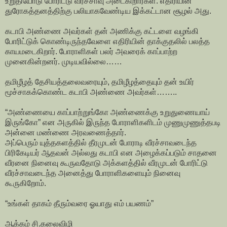
உறுதியோடு போரிட்டு வீரச்சாவு அடைகிறார்கள். எதிரியின்
துரோகத்தனத்திற்கு பலியாகவேண்டிய இக்கட்டான சூழல் அது.
கடாபி அண்ணை அவர்கள் தன் அணிக்கு கட்டளை வழங்கி
போரிட்டுக் கொண்டிருந்தவேளை எதிரியின் தாக்குதலில் பலத்த
காயமடைகிறார். போராளிகள் பலர் அவரைக் காப்பாற்ற
முனைகின்றனர். முடியவில்லை……
தமிழீழத் தேசியத்தலைவரையும், தமிழீழத்தையும் தன் உயிர்
மூச்சாகக்கொண்ட கடாபி அண்ணை அவர்கள்……..
“அண்ணையை காப்பாற்றுங்கோ அண்ணைக்கு உறுதுணையாய்
இருங்கோ” என அருகில் இருந்த போராளிகளிடம் முணுமுணுத்தபடி
அன்னை மண்ணை அரவணைத்தார்.
அப்பெரும் யுத்தகளத்தில் தீரமுடன் போராடி வீரச்சாவடைந்த
பிரிகேடியர் ஆதவன் அல்லது கடாபி என அழைக்கப்படும் சாதனை
வீரனை நினைவு கூருவதோடு அக்களத்தில் வீரமுடன் போரிட்டு
வீரச்சாவடைந்த அனைத்து போராளிகளையும் நினைவு
கூருகிறோம்.
“உங்கள் தாகம் தீரும்வரை ஓயாது எம் பயணம்”
ஆக்கம் சி.கலைவிழி