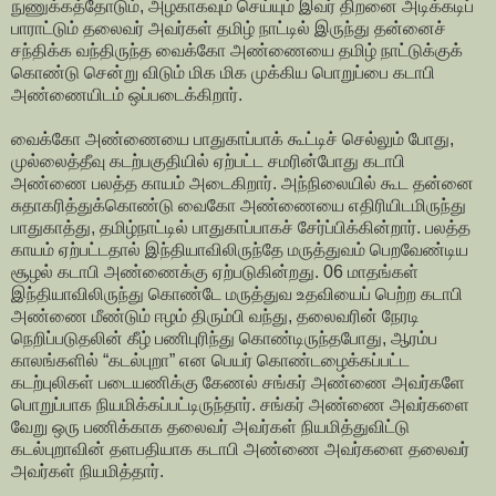
நுணுக்கத்தோடும், அழகாகவும் செய்யும் இவர் திறனை அடிக்கடிப்
பாராட்டும் தலைவர் அவர்கள் தமிழ் நாட்டில் இருந்து தன்னைச்
சந்திக்க வந்திருந்த வைக்கோ அண்ணையை தமிழ் நாட்டுக்குக்
கொண்டு சென்று விடும் மிக மிக முக்கிய பொறுப்பை கடாபி
அண்ணையிடம் ஒப்படைக்கிறார்.
வைக்கோ அண்ணையை பாதுகாப்பாக் கூட்டிச் செல்லும் போது,
முல்லைத்தீவு கடற்பகுதியில் ஏற்பட்ட சமரின்போது கடாபி
அண்ணை பலத்த காயம் அடைகிறார். அந்நிலையில் கூட தன்னை
சுதாகரித்துக்கொண்டு வைகோ அண்ணையை எதிரியிடமிருந்து
பாதுகாத்து, தமிழ்நாட்டில் பாதுகாப்பாகச் சேர்ப்பிக்கின்றார். பலத்த
காயம் ஏற்பட்டதால் இந்தியாவிலிருந்தே மருத்துவம் பெறவேண்டிய
சூழல் கடாபி அண்ணைக்கு ஏற்படுகின்றது. 06 மாதங்கள்
இந்தியாவிலிருந்து கொண்டே மருத்துவ உதவியைப் பெற்ற கடாபி
அண்ணை மீண்டும் ஈழம் திரும்பி வந்து, தலைவரின் நேரடி
நெறிப்படுதலின் கீழ் பணிபுரிந்து கொண்டிருந்தபோது, ஆரம்ப
காலங்களில் “கடல்புறா” என பெயர் கொண்டழைக்கப்பட்ட
கடற்புலிகள் படையணிக்கு கேணல் சங்கர் அண்ணை அவர்களே
பொறுப்பாக நியமிக்கப்பட்டிருந்தார். சங்கர் அண்ணை அவர்களை
வேறு ஒரு பணிக்காக தலைவர் அவர்கள் நியமித்துவிட்டு
கடல்புறாவின் தளபதியாக கடாபி அண்ணை அவர்களை தலைவர்
அவர்கள் நியமித்தார்.