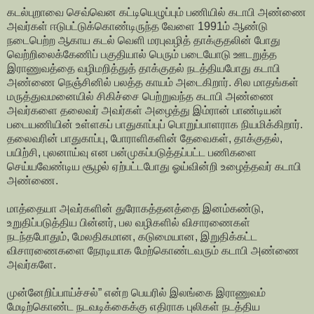
கடல்புறாவை செவ்வென கட்டியெழுப்பும் பணியில் கடாபி அண்ணை
அவர்கள் ஈடுபட்டுக்கொண்டிருந்த வேளை 1991ம் ஆண்டு
நடைபெற்ற ஆகாய கடல் வெளி மரபுவழித் தாக்குதலின் போது
வெற்றிலைக்கேணிப் பகுதியால் பெரும் படையோடு ஊடறுத்த
இராணுவத்தை வழிமறித்துத் தாக்குதல் நடத்தியபோது கடாபி
அண்ணை நெஞ்சினில் பலத்த காயம் அடைகிறார். சில மாதங்கள்
மருத்துவமனையில் சிகிச்சை பெற்றுவந்த கடாபி அண்ணை
அவர்களை தலைவர் அவர்கள் அழைத்து இம்ரான் பாண்டியன்
படையணியின் உள்ளகப் பாதுகாப்புப் பொறுப்பாளராக நியமிக்கிறார்.
தலைவரின் பாதுகாப்பு, போராளிகளின் தேவைகள், தாக்குதல்,
பயிற்சி, புலனாய்வு என பன்முகப்படுத்தப்பட்ட பணிகளை
செய்யவேண்டிய சூழல் ஏற்பட்டபோது ஓய்வின்றி உழைத்தவர் கடாபி
அண்ணை.
மாத்தையா அவர்களின் துரோகத்தனத்தை இனம்கண்டு,
உறுதிப்படுத்திய பின்னர், பல வழிகளில் விசாரணைகள்
நடந்தபோதும், மேலதிகமான, கடுமையான, இறுதிக்கட்ட
விசாரணைகளை நேரடியாக மேற்கொண்டவரும் கடாபி அண்ணை
அவர்களே.
முன்னேறிப்பாய்ச்சல்” என்ற பெயரில் இலங்கை இராணுவம்
மேடிற்கொண்ட நடவடிக்கைக்கு எதிராக புலிகள் நடத்திய