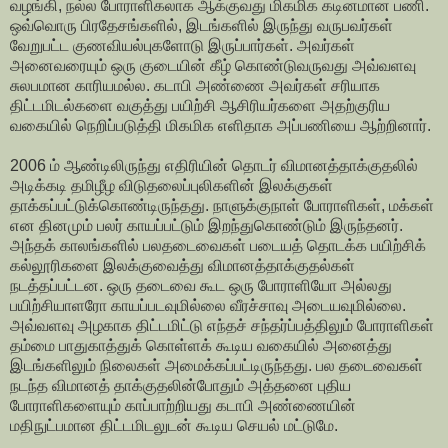
வழங்கி, நல்ல போராளிகலாக ஆக்குவது மிகமிக கடினமான பணி.
ஒவ்வொரு பிரதேசங்களில், இடங்களில் இருந்து வருபவர்கள்
வேறுபட்ட குணவியல்புகளோடு இருப்பார்கள். அவர்கள்
அனைவரையும் ஒரு குடையின் கீழ் கொண்டுவருவது அவ்வளவு
சுலபமான காரியமல்ல. கடாபி அண்ணை அவர்கள் சரியாக
திட்டமிடல்களை வகுத்து பயிற்சி ஆசிரியர்களை அதற்குரிய
வகையில் நெறிப்படுத்தி மிகமிக எளிதாக அப்பணியை ஆற்றினார்.
2006 ம் ஆண்டிலிருந்து எதிரியின் தொடர் விமானத்தாக்குதலில்
அடிக்கடி தமிழீழ விடுதலைப்புலிகளின் இலக்குகள்
தாக்கப்பட்டுக்கொண்டிருந்தது. நாளுக்குநாள் போராளிகள், மக்கள்
என தினமும் பலர் காயப்பட்டும் இறந்துகொண்டும் இருந்தனர்.
அந்தக் காலங்களில் பலதடைவைகள் படையத் தொடக்க பயிற்சிக்
கல்லூரிகளை இலக்குவைத்து விமானத்தாக்குதல்கள்
நடத்தப்பட்டன. ஒரு தடைவை கூட ஒரு போராளியோ அல்லது
பயிற்சியாளரோ காயப்படவுமில்லை வீரச்சாவு அடையவுமில்லை.
அவ்வளவு அழகாக திட்டமிட்டு எந்தச் சந்தர்ப்பத்திலும் போராளிகள்
தம்மை பாதுகாத்துக் கொள்ளக் கூடிய வகையில் அனைத்து
இடங்களிலும் நிலைகள் அமைக்கப்பட்டிருந்தது. பல தடைவைகள்
நடந்த விமானத் தாக்குதலின்போதும் அத்தனை புதிய
போராளிகளையும் காப்பாற்றியது கடாபி அண்ணையின்
மதிநுட்பமான திட்டமிடலுடன் கூடிய செயல் மட்டுமே.