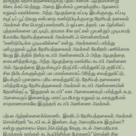
தமிழீழத் தேசியத்தலைவருக்கு புதிய கனரக ஆயுதமொன்று
கிடைக்கப் பெற்றது. அதை இயக்கம் முறைக்குரிய ஆவணம்
எதுவும் வரவில்லை. அந்த ஆயுதத்தை எப்படி இயக்குவது, எப்படி
கழட்டிப் பூட்டுவது என்பதை கண்டுபிடிக்குமாறு தேசியத் தலைவர்
அவர்கள் சில பொறுப்பாளர்களிடம் ஒப்படைத்தார். பல ஆங்கிலப்
புத்தகங்களை புரட்டியும், தாமாக சில நாட்கள் முயன்றும் முடியாமற்
போகவே தேசியத்தலைவர் அவர்களிடம் சொன்னார்கள்
“கண்டுபிடிக்க முடியவில்லை” என்று. அவர்களைப் பார்த்து
புன்முறுவல் பூத்த தேசியத்தலைவர் அவர்கள் வேறோர் பணிக்காக
வேறு இடத்தில் நின்ற கடாபி அண்ணையிடம் அந்த ஆயுதத்தை
கையளித்தபோது, அந்த ஆயுதத்தை வாங்கிய கடாபி அண்ணை
அவ் ஆயுதத்தை இருபக்கமும் திருப்பிப் பார்த்துவிட்டு குறிப்பிட்ட
சில நிமிடங்களுக்குள் பல பாகங்களாகப் பிரித்து வைத்துவிட்டு,
இயக்கும் முறையை புரிய வைத்துவிட்டு, தேசியத் தலைவரை
பார்த்தபோது தேசியத்தலைவர் அவர்கள் கடாபி அண்ணையின்
தோளில்தட்டி “இதுதான் கடாபி” என அனைவரையும் பார்த்துக் கூற,
அனைவரும் இணைந்து பாராட்டியபோது எதுவும் நடவாததுபோல்
சாதாரணமாகவே இருந்தார் கடாபி அண்ணை அவர்கள்.
பற்பல ஆற்றல்களைக்கொண்ட இவரிடம் தேசியத்தலைவர் அவர்கள்
சொல்கிறார் “கடாபி கடல் இண்டைக்கு அமைதியாக இருக்கா?
என்று சூசையை தொடர்பெடுத்து கேளு. கடல் அமைதியாக
இருந்தால் நாங்கள் கடற்பயிற்சிக்கு போகலாம்” சொல்லி சில