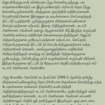
ஜெயசிக்குறு சமர் உக்கிரமடைந்து கொண்டிருந்தது. பல
சாதனைகளோடும் பல இழப்புகளோடும் அச்சமர் தொடர்ந்து
கொண்டிருக்கையில், விஞ்ஞான குளத்தில் எதிரியானவன்
பெருமெடுப்பிலான இராணுவ நடவடிக்கையை செய்வதற்குத்
திட்டமிட்டிருந்தான். முற்றுமுழுதாக விடுதலைப்புலிகளை
சிதைப்பதற்கான ஏற்பாடு. இதை அறிந்துகொண்ட கடாபி
அண்ணை அவர்கள் தனது ஆழுகையின் கீழ் இருந்த கரும்புலி
அணியொன்றை எதிரியின் கொலைவலயத்திற்குள் அனுப்பி
அத்தாக்குதலை முறியடிப்பதற்கான ஏற்பாட்டை செய்தார்.
அத்தாக்குதலைத் திட்டமிட்டு செயற்படுத்துவதற்காக வந்த
அதிகாரிகள் கொண்ட உலங்குவானூர்தியை எதிரியின்
பிரதேசத்திற்குள் வைத்து சுட்டுவீழ்த்தி அத்தாக்குதலை
முறியடித்து, அங்கிருந்து தப்பி வருகிறார்கள் கரும்புலி வீரர்கள்.
இத்தாக்குதலை திட்டமிட்டு நேரடியாக நெறிப்படுத்தியவரும் எம்
கடாபி அண்ணை அவர்களே.
அது போலவே அளம்பில் கடற்பரப்பில் 1999 ம் ஆண்டு தமிழீழ
விடுதலைப்புலிகளுக்கு தொடர்ச்சியாக தொல்லை கொடுத்து வந்த
டோறாக்களை ராங்கைப் (பிரங்கி) பயன்படுத்தி
அழித்தொழித்தவரும் கடாபி அண்ணையே. குறிபார்த்துச் சுடும்
தனித்திறமை கொண்ட கடாபி அண்ணை அவர்கள் எப்பணி
ஆற்றினாலும் அதில் ஓர் தனித்துவம் இருக்கும். ஒரு தடைவை