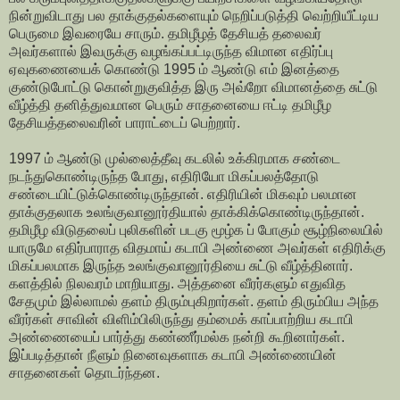
நின்றுவிடாது பல தாக்குதல்களையும் நெறிப்படுத்தி வெற்றியீட்டிய
பெருமை இவரையே சாரும். தமிழீழத் தேசியத் தலைவர்
அவர்களால் இவருக்கு வழங்கப்பட்டிருந்த விமான எதிர்ப்பு
ஏவுகணையைக் கொண்டு 1995 ம் ஆண்டு எம் இனத்தை
குண்டுபோட்டு கொன்றுகுவித்த இரு அவ்றோ விமானத்தை சுட்டு
வீழ்த்தி தனித்துவமான பெரும் சாதனையை ஈட்டி தமிழீழ
தேசியத்தலைவரின் பாராட்டைப் பெற்றார்.
1997 ம் ஆண்டு முல்லைத்தீவு கடலில் உக்கிரமாக சண்டை
நடந்துகொண்டிருந்த போது, எதிரியோ மிகப்பலத்தோடு
சண்டையிட்டுக்கொண்டிருந்தான். எதிரியின் மிகவும் பலமான
தாக்குதலாக உலங்குவானூர்தியால் தாக்கிக்கொண்டிருந்தான்.
தமிழீழ விடுதலைப் புலிகளின் படகு மூழ்க ப் போகும் சூழ்நிலையில்
யாருமே எதிர்பாராத விதமாய் கடாபி அண்ணை அவர்கள் எதிரிக்கு
மிகப்பலமாக இருந்த உலங்குவானூர்தியை சுட்டு வீழ்த்தினார்.
களத்தில் நிலவரம் மாறியாது. அத்தனை வீரர்களும் எதுவித
சேதமும் இல்லாமல் தளம் திரும்புகிறார்கள். தளம் திரும்பிய அந்த
வீரர்கள் சாவின் விளிம்பிலிருந்து தம்மைக் காப்பாற்றிய கடாபி
அண்ணையைப் பார்த்து கண்ணீர்மல்க நன்றி கூறினார்கள்.
இப்படித்தான் நீளும் நினைவுகளாக கடாபி அண்ணையின்
சாதனைகள் தொடர்ந்தன.