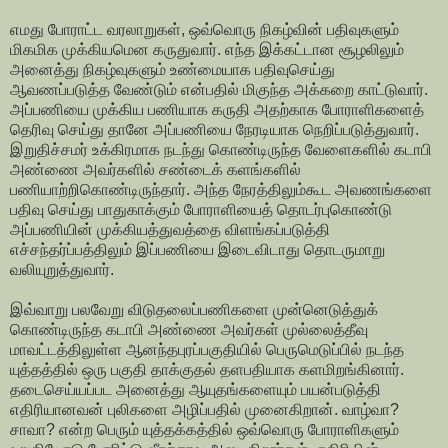
எமது போராட்ட வரலாறுகள், ஒவ்வொரு நிகழ்வின் பதிவுகளும்
மிகமிக முக்கியமென கருதுவார். எந்த இக்கட்டான சூழலிலும்
அனைத்து நிகழ்வுகளும் உண்மையாக பதிவுசெய்து
ஆவணப்படுத்த வேண்டும் என்பதில் மிகுந்த அக்கறை காட்டுவார்.
அப்பணியை முக்கிய பணியாக கருதி அதற்காக போராளிகளைத்
தெரிவு செய்து தானே அப்பணியை நேரடியாக நெறிப்படுத்துவார்.
இறுதிச்சமர் உக்கிரமாக நடந்து கொண்டிருந்த வேளைகளில் கடாபி
அண்ணை அவர்களில் சண்டைக் களங்களில்
பணியாற்றிகொண்டிருந்தார். அந்த நேரத்திலும்கூட அவணங்களை
பதிவு செய்து பாதுகாக்கும் போராளியைத் தொடர்புகொண்டு
அப்பணியின் முக்கியத்துவத்தை விளங்கப்படுத்தி
எச்சந்தர்ப்பத்திலும் இப்பணியை இடைவிடாது தொடருமாறு
வலியுறுத்துவார்.
இவ்வாறு பலவேறு விடுதலைப்பணிகளை முன்னெடுத்துக்
கொண்டிருந்த கடாபி அண்ணை அவர்கள் முல்லைத்தீவு
மாவட்டத்திலுள்ள ஆனந்தபுரப்பகுதியில் பெருமெடுப்பில் நடந்த
யுத்தத்தில் ஒரு பகுதி தாக்குதல் தளபதியாக களமிறங்கினார்.
தடைசெய்யப்பட அனைத்து ஆயுதங்களையும் பயன்படுத்தி
எதிரியானவன் புலிகளை அழிப்பதில் முனைகிறான். வாழ்வா?
சாவா? என்ற பெரும் யுத்தக்கத்தில் ஒவ்வொரு போராளிகளும்