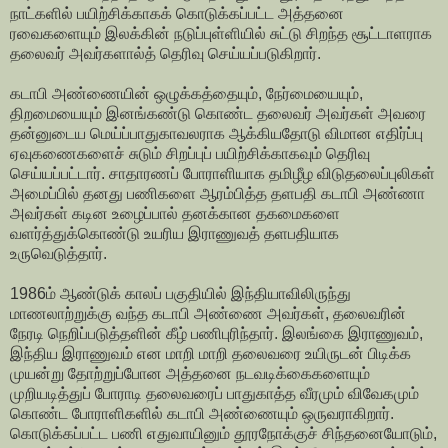
நாட்களில் பயிற்சிக்காகக் கொடுக்கப்பட்ட அத்தனை
ரவைகளையும் இலக்கின் நடுப்புள்ளியில் சுட்டு சிறந்த சூட்டாளராக
தலைவர் அவர்களால்த் தெரிவு செய்யப்படுகிறார்.
கடாபி அண்ணையின் ஒழுக்கத்தையும், நேர்மையையும்,
திறமையையும் இனங்கண்டு கொண்ட தலைவர் அவர்கள் அவரை
தன்னுடைய மெய்ப்பாதுகாவலராக ஆக்கியதோடு விமான எதிர்ப்பு
ஏவுகணைகளைச் சுடும் சிறப்புப் பயிற்சிக்காகவும் தெரிவு
செய்யப்பட்டார். சாதாரணப் போராளியாக தமிழீழ விடுதலைப்புலிகள்
அமைப்பில் தனது பணிகளை ஆரம்பித்த தளபதி கடாபி அண்ணா
அவர்கள் கடின உழைப்பால் தனக்கான தகமைகளை
வளர்த்துக்கொண்டு உயரிய இராணுவத் தளபதியாக
உருவெடுத்தார்.
1986ம் ஆண்டுக் காலப் பகுதியில் இந்தியாவிலிருந்து
மாணலாற்றுக்கு வந்த கடாபி அண்ணை அவர்கள், தலைவரின்
நேரடி நெறிப்படுத்தளின் கீழ் பணிபுரிந்தார். இலங்கை இராணுவம்,
இந்திய இராணுவம் என மாறி மாறி தலைவரை உயிருடன் பிடிக்க
முயன்று தோற்றுப்போன அத்தனை நடவடிக்கைகளையும்
முறியடித்துப் போராடி தலைவரைப் பாதுகாத்த வீரமும் விவேகமும்
கொண்ட போராளிகளில் கடாபி அண்ணையும் ஒருவராகிறார்.
கொடுக்கப்பட்ட பணி எதுவாயினும் தூரநோக்குச் சிந்தனையோடும்,