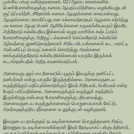
முக்கிய பங்கு வகித்தவராவார். 027ஆரம்ப காலங்களில்
பெண்போராளிகளுக்கு கனரக ஆயுதப்பயிற்சியை வழங்கியதுடன்
சூட்டுப்பயிற்சி, சீறோயிங் கனரக ஆயுதங்களை கையாள்வது,
ஆயுதங்களை பராமரிப்பது என எல்லாவற்றையும் ஆழமாக கற்பித்து
பல கனரக ஆயுத பெண் ஆசிரியர்களை உருவாக்கியவரும் இவரே.
அத்தோடு கல்வியறிவு இல்லாமல் எழுத வாசிக்க கஷ்டப்படும்
போராளிகளுக்கு அறிவூட்டல்களைச் செய்வதோடு கல்வியில்
ஆர்வத்தை தூண்டுவதற்காகச் சிறிய விடயங்களைக் கூட பாராட்டி
அன்பளிப்புப் பொருட்களைக் கொடுத்து அவர்களை
ஊக்குவித்ததோடு கல்வியறிவில்லாமல் யாருமே இருக்கக்
கூடாதென்பதில் அதீத கவனமெடுப்பார்.
அனைவருடனும் சம நிலையில் பழகும் இவருக்கு தனிப்பட்ட
நண்பர்கள் என்று யாருமே இருந்ததில்லை. அனைவருடைய
கருத்திற்கும் மதிப்புக்கொடுக்கும் இவர் சிறியவர், பெரியவர் என்ற
பேதம் பார்ப்பதில்லை. அனைவருக்கும் கருத்துச் சுதந்திரம்
இருக்கிறது என்பதை போராளிகளுக்கு புரியவைத்து,
அனைவருடைய கருத்துக்களையும் பொறுமையாகக் கேட்டு,
அவர்களுக்குரிய தீர்வுகளை உடனுக்குடன் வழங்குவார்.
இவருடைய தாக்குதல் நடவடிக்கைகளை பொறுத்தவரை சிறப்பு
இராணுவ நடவடிக்கைகளில்தான் இவர் நேரடியாகப் பங்குபற்றினார்.
பல கரும்புலித்தாக்குதல்களுக்கு பயிற்சிகளை வழங்கியதோடு