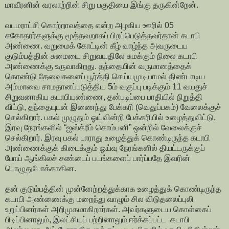
மாவீரனின் வரலாற்றின் சிறு பகுதியை இங்கு தருகின்றேன்.
வடமராட்சி கொற்றாவத்தை என்ற அழகிய ஊரில் 05
சகோதரர்களுக்கு மூத்தவறாகப் பிறப்பெடுத்தவர்தான் கடாபி
அண்ணை. வறுமைக் கோட்டின் கீழ் வாழ்ந்த அவருடைய
குடும்பத்தின் சுமையை சிறுவயதிலே சுமக்கும் நிலை கடாபி
அண்ணைக்கு உருவாகிறது. தந்தையின் வருமானத்தைக்
கொண்டு தேவைகளைப் பூர்த்தி செய்யமுடியாமல் திண்டாடிய
அம்மாவை சாமதானப்படுத்திய 5ம் வகுப்பு படிக்கும் 11 வயதுச்
சிறுவனாகிய கடாபியண்ணை, தன்படிப்பை பாதியில் நிறுத்தி
விட்டு, தந்தையுடன் இணைந்து பேக்கரி (வெதுப்பகம்) வேலைக்குச்
செல்கிறார். பகல் முழுதும் ஓய்வின்றி பேக்கரியில் உழைத்துவிட்டு,
இரவு நேரங்களில் “ஐஸ்க்ரீம் கொம்பனி” ஒன்றில் வேலைக்குச்
செல்கிறார். இரவு பகல் பாராது உழைத்துக் கொண்டிருந்த கடாபி
அண்ணைக்குக் கிடைக்கும் ஓய்வு நேரங்களில் தியட்டருக்குப்
போய் ஆங்கிலச் சண்டைப் படங்களைப் பார்ப்பதே இவரின்
பொழுதுபோக்காகின.
தன் குடும்பத்தின் முன்னேற்றத்துக்காக உழைத்துக் கொண்டிருந்த
கடாபி அண்ணைக்கு மறைந்து வாழும் சில விடுதலைப்புலி
உறுப்பினர்கள் அறிமுகமாகிறார்கள். அவர்களுடைய கொள்கைப்
பிடிப்பினாலும், இலட்சியப் பற்றினாலும் ஈர்க்கப்பட்ட கடாபி