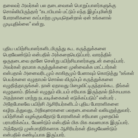
தலைவர் அவர்கள் பல தடைவைகள் பொறுப்பாளர்களுக்கு
சொல்லியிருந்தார் “கடாபியால் மட்டும் எந்த இழப்புமின்றி
போராளிகளை காப்பாற்ற முடியுதென்றால் ஏன் உங்களால்
முடியுதில்லை” என்று.
புதிய பயிற்சியாளர்களிடமிருந்து கூட கருத்துக்களை
பெறவேண்டும் என்பதில் அக்கறையெடுப்பார். வாரத்தில்
ஒருதடைவை தானே சென்று பயிற்சியாளர்களுடன் கதைப்பார்.
அவர்கள் தாமாக கருத்துக்களை முன்வைக்க மாட்டார்கள்
என்பதால் அனைவரிடமும் காகிதமும் பேனாவும் கொடுத்து “உங்கள்
பெயர்களை எழுதாமல் சொல்ல விரும்பும் கருத்துக்களை
எழுதித்தாருங்கள். நான் ஏதாவது பிழைவிட்டிருந்தால்கூட நீங்கள்
எழுதலாம். நீங்கள் எழுதும் விடயம் சரியாக இருந்தால் நிச்சயமாக
அதற்கான மாற்று நடவடிக்கைகள் எடுக்கப்படும்” என்பார் .
அதேபோலவே பயிற்சி ஆசிரியர்களிடம் புதிய போராளிகளை
வழிநடத்துவது, அறிவுரைகளை பலதடைவைகள் வலியுறுத்துவார்.
பயிற்சிகள் வழங்குவதோடு போராளிகள் சரியான முறையில்
பராமரிக்கப்பட வேண்டும் என்பதில் மிக மிக கவனமாக இருப்பார்.
அத்தோடு முன்மாதிரிகளாக ஆசிரியர்கள் திகழவேண்டும்
என்பதில் கண்டிப்பாக இருப்பார்.