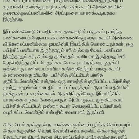
படைக்கட்டுமானங்களையும் தலைவரின் எண்ணத்திற்கேற்ப்ப
உருவாக்கி, வளர்த்து, வழிநடத்தியதில் கடாபி அண்ணையின்
தலமைத்துவப்பணிகளின் சிறப்புகளை காணக்கூடியதாக
இருந்தது.
இப்பணிகளோடு மேலதிகமாக தலைவரின் பாதுகாப்பு சார்ந்த
பணிகளையும் நேரடியாகக் கண்காணித்து வந்த கடாபி அண்ணை
விடுதலைப்பணிக்காக ஓய்வின்றி இயங்கிக் கொண்டிருந்தார். ஒரு
பயிற்சிப் பணியாக இருந்தாலும் சரி அல்லது வேவுப் பணியாக
இருந்தாலும் சரி, அல்லது தாக்குதல் பணியாக இருந்தாலும்சரி
நேரமெடுத்து திட்டமிடலுக்காகவே கூடிய நேரத்தை ஒதுக்கி
ஒவ்வொரு பணியையும் சரியாக நிறைவேற்றும் பாங்கு கடாபி
அண்ணைக்கு உரியதே. பயிற்சித் திட்டமிடல் பற்றிக்
குறிப்பிடவேண்டும் என்றால் ஒரு காலத்தில் குறிப்பிட்ட பயிற்சிக்கு
மூன்று மாதங்கள் என திட்டமிடப்பட்டிருக்கும். ஆனால் எதிரியின்
தாக்குதல் நடவடிக்கைகள் அதிகரிக்கும்போது இப்பயிற்சிக்
காலத்தை சுருக்க வேண்டிவரும். அப்போதுகூட குறுகிய கால
பயிற்சித் திட்டமிடல் ஒன்றை தயார் செய்துவிட்டே பயிற்சிகள்
வழங்கப்படவேண்டும் என்பதில் கவனமாய் இருப்பார்.
அதே போல் தாக்குதல் நடவடிக்கை ஒன்றைப் பூர்த்தி செய்தாலும்
அத்தாக்குதலின் வெற்றி தோல்வி என்பதைவிட அத்தாக்குதல்
தொடர்பான விபரங்களை ஆவணப்படுத்துமாறே தாக்குதலணிப்