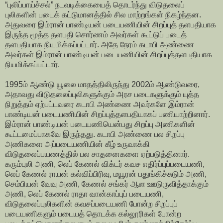
“புலிப்பாய்ச்சல்” நடவடிக்கையைத் தொடர்ந்து விடுதலைப்
புலிகளின் படைக் கட்டுமானத்தில் சில மாற்றங்கள் நிகழ்ந்தன.
அதுவரை இம்ரான் பாண்டியன் படையணியின் சிறப்புத் தளபதியாக
இருந்த மூத்த தளபதி சொர்ணம் அவர்கள் கூட்டுப் படைத்
தளபதியாக நியமிக்கப்பட்டார். அதே நேரம் கடாபி அண்ணை
அவர்கள் இம்ரான் பாண்டியன் படையணியின் சிறப்புத்தளபதியாக
நியமிக்கப்பட்டார்.
1995ம் ஆண்டு யூலை மாதத்திலிருந்து 2002ம் ஆண்டுவரை,
அதாவது விடுதலைப்புலிகளுக்கும் அரச படைகளுக்கும் யுத்த
நிறுத்தம் ஏற்பட்டவரை கடாபி அண்ணை அவர்களே இம்ரான்
பாண்டியன் படையணியின் சிறப்புத்தளபதியாகப் பணியாற்றினார்.
இம்ரான் பாண்டியன் படையணியென்பது சிறப்பு அணிகளின்
கூட்டமைப்பாகவே இருந்தது. கடாபி அண்ணை பல சிறப்பு
அணிகளை அப்படையணியின் கீழ் உருவாக்கி
விடுதலைப்பயணத்தில் பல சாதனைகளை ஏற்படுத்தினார்.
கரும்புலி அணி, லெப் கேணல் விக்டர் கவச எதிர்ப்புப்படையணி,
லெப் கேணல் ராயன் கல்விப்பிரிவு, மயூரன் பதுங்கிச்சுடும் அணி,
செம்பியன் வேவு அணி, கேணல் சங்கர் ஆள ஊடுருவித்தாக்கும்
அணி, லெப் கேணல் ராதா வான்காப்புப் படையணி,
விடுதலைப்புலிகளின் கவசப்படையணி போன்ற சிறப்புப்
படையணிகளும் படையத் தொடக்க கல்லூரிகள் போன்ற