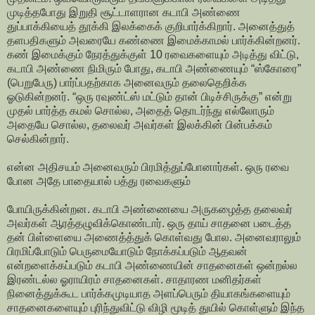
முடித்தபோது இறுதி சூட்டாளரான கடாபி அண்ணை
துப்பாக்கியைத் தூக்கி இலக்கைக் குறிபார்க்கிறார். அனைத்துத்
தளபதிகளும் அவரையே கண்ணை இமைக்காமல் பார்க்கின்றனர்.
கண் இமைக்கும் நேரத்துக்குள் 10 ரவைகளையும் அடித்து விட்டு,
கடாபி அண்ணை நிமிரும் போது, கடாபி அண்ணையும் “ஸ்கோரை”
(பெறுபேரு) பார்ப்பதற்காக அனைவரும் தலைதெறிக்க
ஓடுகின்றனர். “ஒரு ரவுண்ட்ஸ் மட்டும் தான் பிடிச்சிருக்கு” என்று
முதல் பார்த்த கமல் சொல்ல, அதைத் தொடர்ந்து எல்லோரும்
அதையே சொல்ல, தலைவர் அவர்கள் இலக்கின் பின்பக்கம்
செல்கின்றார்.
என்ன அதிசயம் அனைவரும் பிரமித்துப்போனார்கள். ஒரு ரவை
போன அதே பாதையால் பத்து ரவைகளும்
போயிருக்கின்றன. கடாபி அண்ணையை அருகழைத்த தலைவர்
அவர்கள் ஆரத்தழுவிக்கொண்டார். ஒரு தாய் சாதனை படைத்த
தன் பிள்ளையை அணைத்த்துக் கொள்வது போல. அனைவராலும்
பிரமிப்போடும் பெருமையோடும் நோக்கப்படும் ஆதவன்
என்றளைக்கப்படும் கடாபி அண்ணையின் சாதனைகள் ஒன்றல்ல
இரண்டல்ல ஓராயிரம் சாதனைகள். சாதாரண மனிதர்கள்
நினைத்துக்கூட பார்க்கமுடியாத அளப்பெரும் தியாகங்களையும்
சாதனைகளையும் புரிந்துவிட்டு விழி மூடித் துயில் கொள்ளும் இந்த