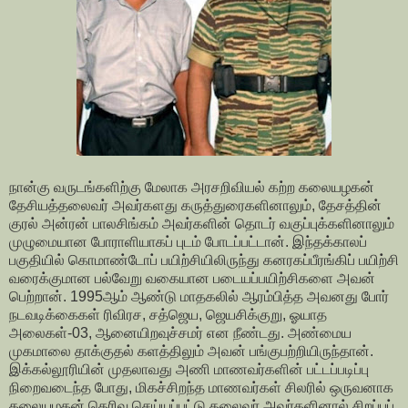
நான்கு வருடங்களிற்கு மேலாக அரசறிவியல் கற்ற கலையழகன்
தேசியத்தலைவர் அவர்களது கருத்துரைகளினாலும், தேசத்தின்
குரல் அன்ரன் பாலசிங்கம் அவர்களின் தொடர் வகுப்புக்களினாலும்
முழுமையான போராளியாகப் புடம் போடப்பட்டான். இந்தக்காலப்
பகுதியில் கொமாண்டோப் பயிற்சியிலிருந்து கனரகப்பீரங்கிப் பயிற்சி
வரைக்குமான பல்வேறு வகையான படையப்பயிற்சிகளை அவன்
பெற்றான். 1995ஆம் ஆண்டு மாதகலில் ஆரம்பித்த அவனது போர்
நடவடிக்கைகள் ரிவிரச, சத்ஜெய, ஜெயசிக்குறு, ஓயாத
அலைகள்-03, ஆனையிறவுச்சமர் என நீண்டது. அண்மைய
முகமாலை தாக்குதல் களத்திலும் அவன் பங்குபற்றியிருந்தான்.
இக்கல்லூரியின் முதலாவது அணி மாணவர்களின் பட்டப்படிப்பு
நிறைவடைந்த போது, மிகச்சிறந்த மாணவர்கள் சிலரில் ஒருவனாக
கலையழகன் தெரிவு செய்யப்பட்டு தலைவர் அவர்களினால் சிறப்புப்