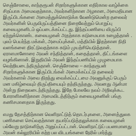
செஞ்சோலை, காந்தரூபன் சிறார்களுக்கான எதிர்கால வாழ்க்கை
சிறப்பாக அமைவதற்காக, அவர்களிற்கான அழகான, அமைதியான
இருப்பிடங்களை அமைத்துக்கொடுக்க வேண்டுமென்ற தலைவர்
அவர்களின் பெருவிருப்பத்தினை நிறைவேற்றும் பொறுப்பு
கலையழகனிடம் ஒப்படைக்கப்பட்டது. இந்தப்பணியை விரும்பி
ஏற்றுக்கொண்ட கலையழகன் அதற்காக கடுமையாக உழைத்தான் .
புலம் பெயர்ந்த மக்கள், அமைப்புக்கள், மத்தியில் இதற்கான நிதி
வளங்களை திரட்டுவதற்காக கடும் முயற்சியெடுத்தான்.
ஏராளமானோரை அவன் சந்தித்தான், கதைத்தான், திட்டங்களை
வழங்கினான். இறுதியில் அவன் இந்தப்பணியில் முழுமையாக
வெற்றியடைந்திருந்தான். செஞ்சோலை – காந்தரூபன்
சிறார்களுக்கான இருப்பிடங்கள் அமைக்கப்பட்டு தலைவர்
அவர்களால் அவை திறந்து வைக்கப்பட்டமை அவனுக்குப் பெரும்
மன மகிழ்வையும் திருப்தியையும் தந்திருந்தது. அவனது ஆன்மா
அன்று நிறைவடைந்திருந்தது. இதே போலவே நவம் அறிவுக்கூட
போராளிகளிற்கான அமைவிடத்திற்கும் கலையழகனின் பங்கு
கணிசமானதாக இருந்தது.
எமது தேசத்திற்கான வெளிநாட்டுத் தொடர்புகளை, அனைத்துலக
பணிகளை செய்வதற்கான தயார்ப்படுத்தலுக்காக கலையழகன்
பல்வேறு நாடுகளிற்கு அனுப்பப்பட்டான். வெளிநாட்டுப் பயணமானது
அவன் கல்லூரியில் கற்ற பல விடயங்களை நேரில் பார்த்து