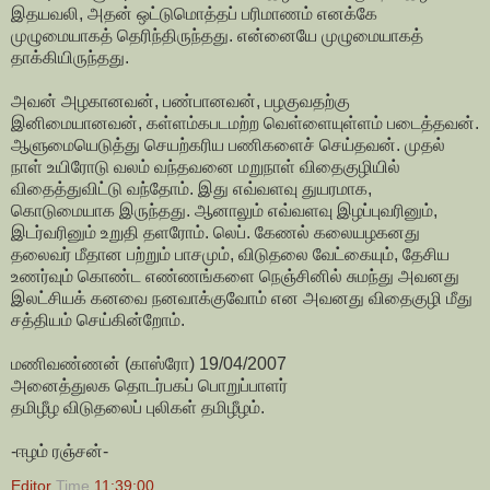
இதயவலி, அதன் ஒட்டுமொத்தப் பரிமாணம் எனக்கே
முழுமையாகத் தெரிந்திருந்தது. என்னையே முழுமையாகத்
தாக்கியிருந்தது.
அவன் அழகானவன், பண்பானவன், பழகுவதற்கு
இனிமையானவன், கள்ளம்கபடமற்ற வெள்ளையுள்ளம் படைத்தவன்.
ஆளுமையெடுத்து செயற்கரிய பணிகளைச் செய்தவன். முதல்
நாள் உயிரோடு வலம் வந்தவனை மறுநாள் விதைகுழியில்
விதைத்துவிட்டு வந்தோம். இது எவ்வளவு துயரமாக,
கொடுமையாக இருந்தது. ஆனாலும் எவ்வளவு இழப்புவரினும்,
இடர்வரினும் உறுதி தளரோம். லெப். கேணல் கலையழகனது
தலைவர் மீதான பற்றும் பாசமும், விடுதலை வேட்கையும், தேசிய
உணர்வும் கொண்ட எண்ணங்களை நெஞ்சினில் சுமந்து அவனது
இலட்சியக் கனவை நனவாக்குவோம் என அவனது விதைகுழி மீது
சத்தியம் செய்கின்றோம்.
மணிவண்ணன் (காஸ்ரோ) 19/04/2007
அனைத்துலக தொடர்பகப் பொறுப்பாளர்
தமிழீழ விடுதலைப் புலிகள் தமிழீழம்.
-ஈழம் ரஞ்சன்-
Editor
Time
11:39:00