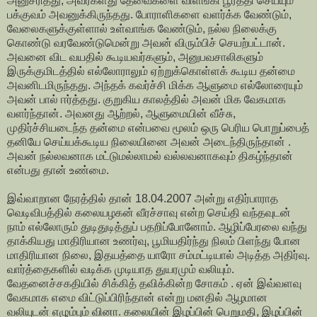
அனுசரித்து, அவர்களது தேவைகளை விளங்கி பூர்த்தி செய்யும்
பக்குவம் அவனுக்கிருந்தது. போராளிகளை வளர்க்க வேண்டும்,
வேலைகளுக்குள்ளால் உள்வாங்க வேண்டும், நல்ல நிலைக்கு
கொண்டு வரவேண்டுமென்று அவன் விரும்பிச் செயற்பட்டான்.
அவனை விட வயதில் கூடியவர்களும், அனுபவசாலிகளும்
இருக்குமிடத்தில் எல்லோராலும் ஏற்றுக்கொள்ளக் கூடிய தன்மை
அவனிடமிருந்தது. அந்தக் கவர்ச்சி மிக்க ஆளுமை எல்லோரையும்
அவன் பால் ஈர்த்தது. குறுகிய காலத்தில் அவன் மிக வேகமாக
வளர்ந்தான். அவனது ஆற்றல், ஆளுமையின் வீச்சு,
முதிர்ச்சியடைந்த தன்மை என்பவை மூலம் ஒரு பெரிய பொறுப்பைத்
தனியே செய்யக்கூடிய நிலையினை அவன் அடைந்திருந்தான் .
அவன் நல்லவனாக மட்டுமல்லாமல் வல்லவனாகவும் திகழ்ந்தான்
என்பது தான் உண்மை.
இவ்வாறான நேரத்தில் தான் 18.04.2007 அன்று எதிர்பாராத
வெடிவிபத்தில் கலையழகன் வீரச்சாவு என்ற செய்தி வந்தவுடன்
நாம் எல்லோரும் துடிதுடித்துப் பதறிப்போனோம். ஆழிப்பேரலை வந்து
தாக்கியது மாதிரியான உணர்வு, பூமியதிர்ந்து நிலம் பிளந்து போன
மாதிரியான நிலை, இதயத்தை யாரோ சம்மட்டியால் அடித்த அதிர்வு.
வார்த்தைகளில் வடிக்க முடியாத துயரமும் வலியும்.
வேதனைச்சகதியில் சிக்கித் தவிக்கின்ற சோகம் . ஏன் இவ்வளவு
வேகமாக எமை விட்டுப்பிரிந்தான் என்று மனதில் ஆழமான
வலியுடன் எழும்பும் வினா. கலையின் இழப்பின் பெறுமதி, இழப்பின்