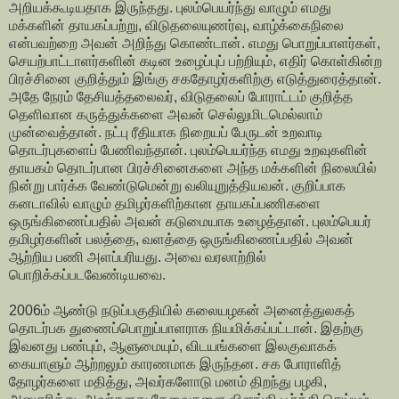
அறியக்கூடியதாக இருந்தது. புலம்பெயர்ந்து வாழும் எமது
மக்களின் தாயகப்பற்று, விடுதலையுணர்வு, வாழ்க்கைநிலை
என்பவற்றை அவன் அறிந்து கொண்டான். எமது பொறுப்பாளர்கள்,
செயற்பாட்டாளர்களின் கடின உழைப்புப் பற்றியும், எதிர் கொள்கின்ற
பிரச்சினை குறித்தும் இங்கு சகதோழர்களிற்கு எடுத்துரைத்தான்.
அதே நேரம் தேசியத்தலைவர், விடுதலைப் போராட்டம் குறித்த
தெளிவான கருத்துக்களை அவன் செல்லுமிடமெல்லாம்
முன்வைத்தான். நட்பு ரீதியாக நிறையப் பேருடன் உறவாடி
தொடர்புகளைப் பேணிவந்தான். புலம்பெயர்ந்த எமது உறவுகளின்
தாயகம் தொடர்பான பிரச்சினைகளை அந்த மக்களின் நிலையில்
நின்று பார்க்க வேண்டுமென்று வலியுறுத்தியவன். குறிப்பாக
கனடாவில் வாழும் தமிழர்களிற்கான தாயகப்பணிகளை
ஒருங்கிணைப்பதில் அவன் கடுமையாக உழைத்தான். புலம்பெயர்
தமிழர்களின் பலத்தை, வளத்தை ஒருங்கிணைப்பதில் அவன்
ஆற்றிய பணி அளப்பரியது. அவை வரலாற்றில்
பொறிக்கப்படவேண்டியவை.
2006ம் ஆண்டு நடுப்பகுதியில் கலையழகன் அனைத்துலகத்
தொடர்பக துணைப்பொறுப்பாளராக நியமிக்கப்பட்டான். இதற்கு
இவனது பண்பும், ஆளுமையும், விடயங்களை இலகுவாகக்
கையாளும் ஆற்றலும் காரணமாக இருந்தன. சக போராளித்
தோழர்களை மதித்து, அவர்களோடு மனம் திறந்து பழகி,