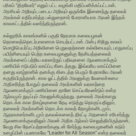
பரிசும் “திறவோர்“ எனும் பட்ட வழங்கி மதிப்பளிக்கப்பட்டான்.
அரசியல் அறிவும், படைய அறிவும் ஒருங்கே இணைந்து தலைவர்
அவர்கள் எதிர்பார்த்த பல்துறைசார் போராளியாக அவன் இந்தக்
காலகட்டத்தில் வளர்ந்திருந்தான்.
கல்லூரிக் காலங்களில் பகுதி நேரமாக கலையழகன்
தொலைத்தொடர்பாளனாக செயற்பட்டான். பின்பு சிறிது காலம்
மொழிபெயர்ப்பு அறிவினை பெறுவதற்கான கல்வியையும், பாதுகாப்பு
பயிற்சியையும் பெற்ற கலையழகனுக்கு தேசியத்தலைவர்
அவர்களைப் பற்றிய வரலாற்றுப் பதிவுகளை ஆவணமாக்கும்
பணியில் ஈடுபடும் வாய்ப்பு கிடைத்தது. இவ்வரிய வாய்ப்பினை
தனது வாழ்நாளில் தனக்கு கிடைத்த பெரும் பேறாகவே அவன்
கருதியிருந்தான். கால ஓட்டத்தில் அவனுக்கு வேலைச்சுமை
அதிகரித்த போதும் தலைவர் அவர்களின் வரலாற்றை
ஆவணமாக்கும் பணியினை தானே செய்யவேண்டும் என்ற
ஆர்வமும் துடிப்பும் அவனுக்கிருந்தது. தலைவர் அவர்களது
தொடக்க கால நிகழ்வுகளை தேடி எடுத்து தொகுப்பதிலும்,
தலைவர் அவர்களின் தொடக்க காலத் தோழர்களிடமும்,
ஆதரவாளர்களிடமும் தகவல்களைத் திரட்டி அதனைச் சரிபார்த்து
ஆவணமாக்குவதிலும் அவன் அதிக ஆர்வம் செலுத்தியிருந்தான்,
வேறு சில தேசப்பற்றாளர்களுடன் சேர்ந்து கலையழகனின் கடும்
உழைப்பின் பயனாகவே “Leader for All Season” என்ற தலைவர்