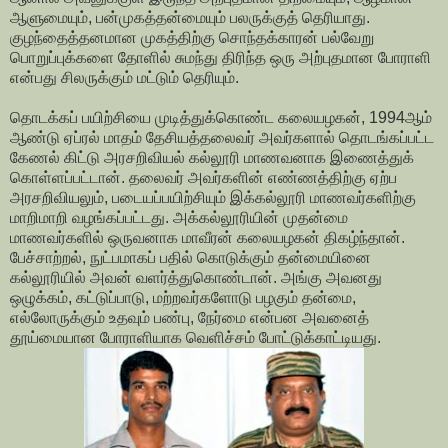
ஆளுமையும், பன்முகத்தன்மையும் பலருக்குத் தெரியாது.
குழந்தைத்தனமான முகத்திற்கு சொந்தக்காரன் பல்வேறு
பொறுப்புக்களை தோளில் சுமந்து திரிந்த ஒரு அற்புதமான போராளி
என்பது சிலருக்கும் மட்டும் தெரியும்.
தொடக்கப் பயிற்சியை முடித்துக்கொண்ட கலையழகன், 1994ஆம்
ஆண்டு ஏப்ரல் மாதம் தேசியத்தலைவர் அவர்களால் தொடங்கப்பட்ட
கேணல் கிட்டு அரசறிவியல் கல்லூரி மாணவனாக இணைத்துக்
கொள்ளப்பட்டான். தலைவர் அவர்களின் எண்ணத்திற்கு ஏற்ப
அரசறிவியலும், படையப்பயிற்சியும் இக்கல்லூரி மாணவர்களிற்கு
மாறிமாறி வழங்கப்பட்டது. அக்கல்லூரியின் முதன்மை
மாணவர்களில் ஒருவனாக மாவீரன் கலையழகன் திகழ்ந்தான்.
பேச்சாற்றல், நுட்பமாகப் பதில் கொடுக்கும் தன்மையினை
கல்லூரியில் அவன் வளர்த்துகொண்டான். அங்கு அவனது
ஒழுக்கம், கட்டுப்பாடு, மற்றவர்களோடு பழகும் தன்மை,
எல்லோருக்கும் உதவும் பண்பு, நேர்மை என்பன அவனைத்
தூய்மையான போராளியாக வெளிச்சம் போட்டுக்காட்டியது.