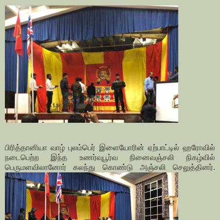
பிரித்தானியா வாழ் புலம்பெர் இளையோரின் ஏற்பாட்டில் ஹரோவில்
நடைபெற்ற இந்த உணர்வுபூர்வ நினைவஞ்சலி நிகழ்வில்
பெருமளவிலானோர் கலந்து கொண்டு அஞ்சலி செலுத்தினர்.