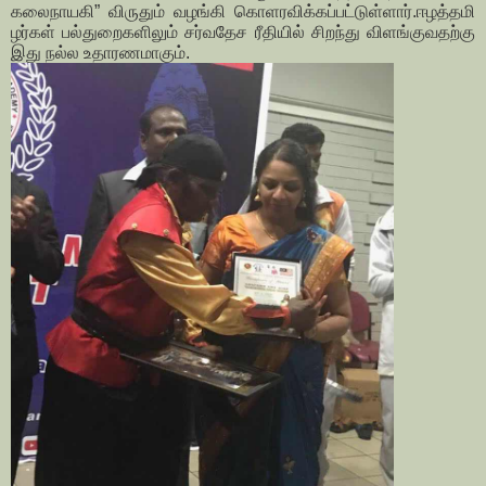
கலைநாயகி” விருதும் வழங்கி கொளரவிக்கப்பட்டுள்ளார்.ஈழத்தமி
ழர்கள் பல்துறைகளிலும் சர்வதேச ரீதியில் சிறந்து விளங்குவதற்கு
இது நல்ல உதாரணமாகும்.