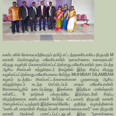
லண்டனில் சேவையாற்றிவரும் தமிழ் சட்டத்தரணியாகிய திருமதி M
வாசுகி அவர்களுக்கு மலேசியாவில் 'நகைச்சுவை கலைநாயகி'
விருது வழங்கி கொளரவிக்கப்பட்டுள்ளது.மலேசியா
வில் நடைபெற்ற
ஆசிய சிலம்பன் சுற்றுதொடர் நிகழ்வில் இந்த சிறப்பு விருது
வழங்கப்பட்டுள்ளது.மலேசியாவை சேர்ந்த MUHIBAH SILAMBAM
கழகம் நடத்திய சிலம்பாட்டக்கலைக்கான முதலாவது ஆசிய
சுற்றுத்தொடர் கடந்த செப்டெம்பர் மாதம் மலேசியாவின்
கோலாலம்பூரில் நடைபெற்றது. இலங்கை இந்தியா பாகிஸ்தான்
உள்ளிட்ட 6 நாடுகள் பங்குபற்றிய இத்தொடரின் சிறப்பு
விருந்தினராக லண்டனைச் சேர்ந்த சட்டவாளர் திருமதி வாசுகி
அழைக்கப்பட்டிருந்தார்.இந்நிலை
யிலேயே குறித்த கழகத்தினால்
“லண்டன் மாநகரின் சிறந்த பெண் நகைச்சுவையாளர்” என திருமதி
வாசுகி அவர்கள் பாராட்டப்பட்டதுடன் இந்த “நகைச்சுவை