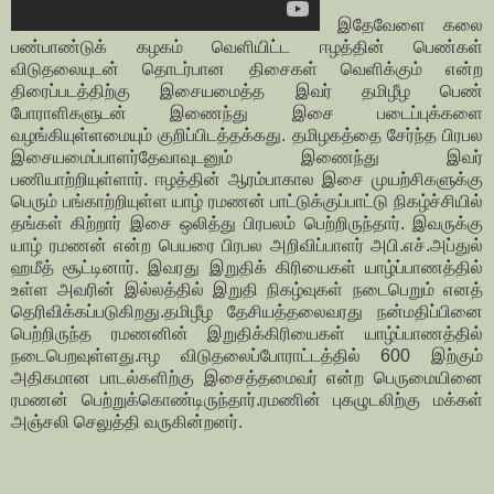
இதேவேளை கலை
பண்பாண்டுக் கழகம் வெளியிட்ட ஈழத்தின் பெண்கள்
விடுதலையுடன் தொடர்பான திசைகள் வெளிக்கும் என்ற
திரைப்படத்திற்கு இசையமைத்த இவர் தமிழீழ பெண்
போராளிகளுடன் இணைந்து இசை படைப்புக்களை
வழங்கியுள்ளமையும் குறிப்பிடத்தக்கது. தமிழகத்தை சேர்ந்த பிரபல
இசையமைப்பாளர்தேவாவுடனும் இணைந்து இவர்
பணியாற்றியுள்ளார். ஈழத்தின் ஆரம்பாகால இசை முயற்சிகளுக்கு
பெரும் பங்காற்றியுள்ள யாழ் ரமணன் பாட்டுக்குப்பாட்டு நிகழ்ச்சியில்
தங்கள் கிற்றார் இசை ஒலித்து பிரபலம் பெற்றிருந்தார். இவருக்கு
யாழ் ரமணன் என்ற பெயரை பிரபல அறிவிப்பாளர் அபி.எச்.அப்துல்
ஹமீத் சூட்டினார். இவரது இறுதிக் கிரியைகள் யாழ்ப்பாணத்தில்
உள்ள அவரின் இல்லத்தில் இறுதி நிகழ்வுகள் நடைபெறும் எனத்
தெரிவிக்கப்படுகிறது.தமிழீழ தேசியத்தலைவரது நன்மதிப்பினை
பெற்றிருந்த ரமணனின் இறுதிக்கிரியைகள் யாழ்ப்பாணத்தில்
நடைபெறவுள்ளது.ஈழ விடுதலைப்போராட்டத்தில் 600 இற்கும்
அதிகமான பாடல்களிற்கு இசைத்தமைவர் என்ற பெருமையினை
ரமணன் பெற்றுக்கொண்டிருந்தார்.ரமணின் புகழுடலிற்கு மக்கள்
அஞ்சலி செலுத்தி வருகின்றனர்.