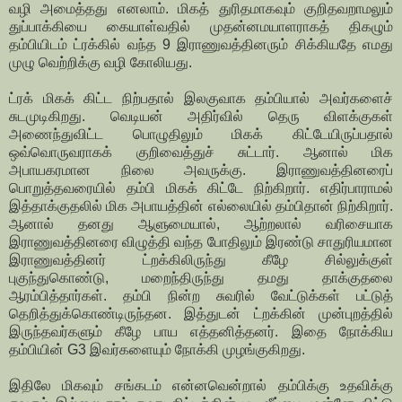
வழி அமைத்தது எனலாம். மிகத் துரிதமாகவும் குறிதவறாமலும்
துப்பாக்கியை கையாள்வதில் முதன்னமயாளராகத் திகழும்
தம்பியிடம் ட்ரக்கில் வந்த 9 இராணுவத்தினரும் சிக்கியதே எமது
முழு வெற்றிக்கு வழி கோலியது.
ட்ரக் மிகக் கிட்ட நிற்பதால் இலகுவாக தம்பியால் அவர்களைச்
சுடமுடிகிறது. வெடியன் அதிர்வில் தெரு விளக்குகள்
அணைந்துவிட்ட பொழுதிலும் மிகக் கிட்டேயிருப்பதால்
ஒவ்வொருவராகக் குறிவைத்துச் சுட்டார். ஆனால் மிக
அபாயகரமான நிலை அவருக்கு. இராணுவத்தினரைப்
பொறுத்தவரையில் தம்பி மிகக் கிட்டே நிற்கிறார். எதிர்பாராமல்
இத்தாக்குதலில் மிக அபாயத்தின் எல்லையில் தம்பிதான் நிற்கிறார்.
ஆனால் தனது ஆளுமையால், ஆற்றலால் வரிசையாக
இராணுவத்தினரை விழுத்தி வந்த போதிலும் இரண்டு சாதுரியமான
இராணுவத்தினர் ட்றக்கிலிருந்து கீழே சில்லுக்குள்
புகுந்துகொண்டு, மறைந்திருந்து தமது தாக்குதலை
ஆரம்பித்தார்கள். தம்பி நின்ற சுவரில் வேட்டுக்கள் பட்டுத்
தெறித்துக்கொண்டிருந்தன. இத்துடன் ட்றக்கின் முன்புறத்தில்
இருந்தவர்களும் கீழே பாய எத்தனித்தனர். இதை நோக்கிய
தம்பியின் G3 இவர்களையும் நோக்கி முழங்குகிறது.
இதிலே மிகவும் சங்கடம் என்னவென்றால் தம்பிக்கு உதவிக்கு