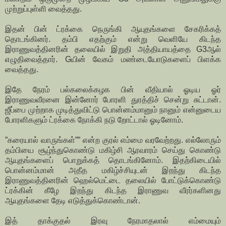
முற்றுப்புள்ளி வைத்தது.
இதன் பின் ட்ரக்கை நெருங்கி ஆயுதங்களை சேகரிக்கத்
தொடங்கினர். தம்பி எதற்கும் என்று வெளியே கிடந்த
இராணுவத்தினரின் தலையில் இறுதி அத்தியாயத்தை G3ஆல்
எழுதிவைத்தார். Gயின் வேகம் மண்டையோடுகளைப் பிளக்க
வைத்தது.
இதே நேரம் பல்கலைக்கழக பின் வீதியால் ஓடிய ஓர்
இராணுவவீரனை இன்னோர் போரளி துரத்திச் சென்று சுட்டான்.
ஜீப்பை முற்றாக முடித்துவிட்டு பொன்னம்மானும் நானும் என்னுடைய
போரளிகளும் ட்ரக்கை நோக்கி நடு றோட்டால் ஓடினோம்.
”கரையால் வாருங்கள்”” என்ற குரல் எம்மை வரவேற்றது. எல்லோரும்
தம்பியை சூழ்ந்துகொண்டு மகிழ்சி ஆரவாரம் செய்து கொண்டு
ஆயுதங்களைப் பொறுக்கத் தொடங்கினோம். இதற்கிடையில்
பொன்னம்மான் அதீத மகிழ்ச்சியுடன் இறந்து கிடந்த
இராணுவத்தினரின் ஹெல்மெட்டை தலையில் போட்டுக்கொண்டு
ட்ரக்கின் கீழே இறந்து கிடந்த இராணுவ வீரர்களினது
ஆயுதங்களை தேடி எடுத்துக்கொண்டான்.
இத் தாக்குதல் இரவு நேரமாதலால் எம்மையும்