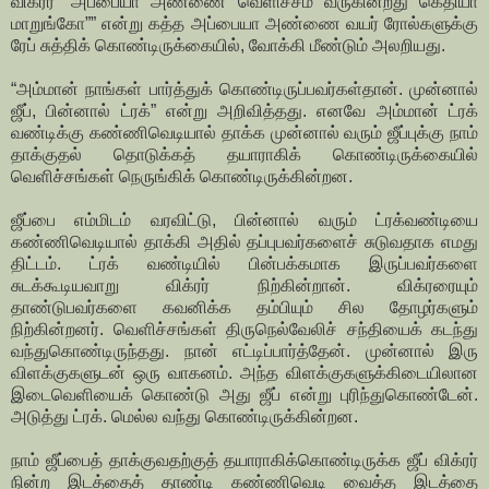
விக்ரர் ”அப்பையா அண்ணை வெளிச்சம் வருகின்றது கெதியா
மாறுங்கோ”” என்று கத்த அப்பையா அண்ணை வயர் ரோல்களுக்கு
ரேப் சுத்திக் கொண்டிருக்கையில், வோக்கி மீண்டும் அலறியது.
“அம்மான் நாங்கள் பார்த்துக் கொண்டிருப்பவர்கள்தான். முன்னால்
ஜீப், பின்னால் ட்ரக்” என்று அறிவித்தது. எனவே அம்மான் ட்ரக்
வண்டிக்கு கண்ணிவெடியால் தாக்க முன்னால் வரும் ஜீப்புக்கு நாம்
தாக்குதல் தொடுக்கத் தயாராகிக் கொண்டிருக்கையில்
வெளிச்சங்கள் நெருங்கிக் கொண்டிருக்கின்றன.
ஜீப்பை எம்மிடம் வரவிட்டு, பின்னால் வரும் ட்ரக்வண்டியை
கண்ணிவெடியால் தாக்கி அதில் தப்புபவர்களைச் சுடுவதாக எமது
திட்டம். ட்ரக் வண்டியில் பின்பக்கமாக இருப்பவர்களை
சுடக்கூடியவாறு விக்ரர் நிற்கின்றான். விக்ரரையும்
தாண்டுபவர்களை கவனிக்க தம்பியும் சில தோழர்களும்
நிற்கின்றனர். வெளிச்சங்கள் திருநெல்வேலிச் சந்தியைக் கடந்து
வந்துகொண்டிருந்தது. நான் எட்டிப்பார்த்தேன். முன்னால் இரு
விளக்குகளுடன் ஒரு வாகனம். அந்த விளக்குகளுக்கிடையிலான
இடைவெளியைக் கொண்டு அது ஜீப் என்று புரிந்துகொண்டேன்.
அடுத்து ட்ரக். மெல்ல வந்து கொண்டிருக்கின்றன.
நாம் ஜீப்பைத் தாக்குவதற்குத் தயாராகிக்கொண்டிருக்க ஜீப் விக்ரர்
நின்ற இடத்தைத் தாண்டி கண்ணிவெடி வைத்த இடத்தை