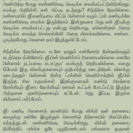
அண்மித்த போது கண்ணிவெடி வெடிக்க வைக்கப்பட்டுவிடுகிறது.
எமக்கு அதிர்ச்சி. ஏன் அப்படி நடந்தது? சிந்திக்க நேரமில்லை.
உண்மையில் ஜீப்வண்டியை விட்டு பின்னால் வரும் ட்ரக் வண்டிக்கே
கண்ணிவெடி வைக்க இருந்தோம். இன்றுவரை அது ஏன் ஜீப்புக்கு
வெடிக்க வைக்கப்பட்டது என்பது தெரியாது. ஏனென்றால் அதை
வெடிக்க வைத்த செல்லக்கிளி அதை விளக்கவில்லை. சண்டை
முடிந்தபோது அவனை நாம் இழந்துவிட்டோம்.
சிந்திக்க நேரமில்லை. உடனே நானும் என்னோடு நின்றவர்களும்
சுடத்தொடங்கினோம். ஜீப்பின் வெளிச்சம் அணையவில்லை. எனவே
பின்னால் நடப்பவை எடக’கும’ எமக்குத் தெரியவில்லை. எனது
G3யால் இரு விளக்குகளையும் குறிபார்த்து உடைத்தேன். விளக்கு
உடைந்ததும் பின்னால் நின்ற ட்ரக்கின் வெளிச்சத்தில் ஜீப்பில்
இருந்த சில உருவங்கள் இறங்குவதைக் கண்டு அவற்றை
நோக்கியும் ஜீப்பை நோக்கியும் ரவைக் கூட்டில் போடப்பட்டு இருந்த
அத்தனை குண்டுகளையும் சுட்டேன். அது இப்படி இருக்க
விக்ரரைப் பார்ப்போம்.
ஜீப் வண்டி அவனைத் தாண்டும் போது விக்ரர் தன் தலையை
சுவருக்கு உன்ளே இழுத்துக் கொண்டு நிற்கையில் மிகப்பெரிய
சத்தத்துடன் கண்ணிவெடி வெடிக்கிறது. விக்ரர் தலையை
நிமிர்த்திப் பார்க்க ஓரே புழுதிமண்டலம். மங்கலாக ஒருவன்