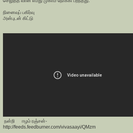
செலுத்த வான் எமது முகாம் நோக்கி பறந்தது.
நினைவுப் பகிர்வு
அன்புடன் கிட்டு
நன்றி ஈழம் ரஞ்சன்-
http://feeds.feedburner.com/vivasaayi/QMzm