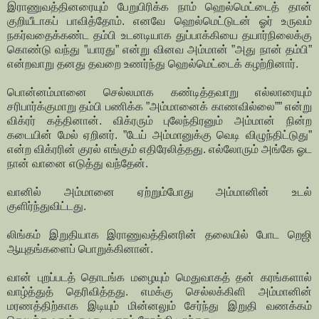
இராணுவத்தினரையும் பேறுபிரிக்க நாம் ஹெல்மெட்டைத் தான்
குறியீடாகப் பாவித்தோம். எனவே ஹெல்மெட்டுடன் ஓர் உருவம்
நகர்வதைக்கண்ட தம்பி உடனடியாக துப்பாக்கியை தயார்நிலைக்கு
கொண்டு வந்து ”யாரது” என்று வினவ அம்மான் ”அது நான் தம்பி”
என்றவாறு தனது தவறை உணர்ந்து ஹெல்மெட்டைக் கழற்றினார்.
பொன்னம்மானை செல்லமாக கண்டித்தவாறு எல்லாரையும்
சரிபார்க்குமாறு தம்பி பணிக்க ”அம்மானைக் காணவில்லை”” என்று
விக்ரர் கத்தினான். விக்ரரும் புலேந்திரனும் அம்மான் நின்ற
கடையின் மேல் ஏறினர். ”டேய் அம்மானுக்கு வெடி விழுந்திட்டுது”
என்ற விக்ரரின் குரல் எங்கும் எதிரேலித்தது. எல்லோரும் அங்கே ஓட
நான் வானை எடுத்து வந்தேன்.
வானில் அம்மானை ஏற்றும்போது அம்மானின் உடல்
குளிர்ந்துவிட்டது.
லிங்கம் இறுதியாக இராணுவத்தினரின் தலையில் போட றெஜி
ஆயுதங்களைப் பொறுக்கினான்.
வான் புறப்படத் தொடங்க மழையும் மெதுவாகத் தன் கரங்களால்
வாழ்த்துத் தெரிவித்தது. எமக்கு செல்லக்கிளி அம்மானின்
மரணத்திற்காக இடியும் மின்னலும் சேர்ந்து இறுதி வணக்கம்