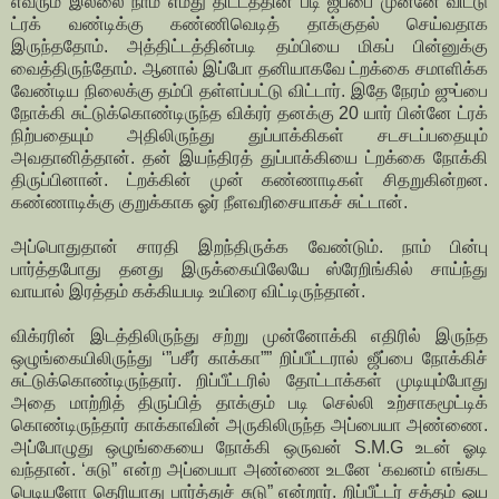
எவரும் இல்லை நாம் எமது திட்டத்தின் படி ஜீப்பை முன்னே விட்டு
ட்ரக் வண்டிக்கு கண்ணிவெடித் தாக்குதல் செய்வதாக
இருந்ததோம். அத்திட்டத்தின்படி தம்பியை மிகப் பின்னுக்கு
வைத்திருந்தோம். ஆனால் இப்போ தனியாகவே ட்றக்கை சமாளிக்க
வேண்டிய நிலைக்கு தம்பி தள்ளப்பட்டு விட்டார். இதே நேரம் ஜுப்பை
நோக்கி சுட்டுக்கொண்டிருந்த விக்ரர் தனக்கு 20 யார் பின்னே ட்ரக்
நிற்பதையும் அதிலிருந்து துப்பாக்கிகள் சடசடப்பதையும்
அவதானித்தான். தன் இயந்திரத் துப்பாக்கியை ட்றக்கை நோக்கி
திருப்பினான். ட்றக்கின் முன் கண்ணாடிகள் சிதறுகின்றன.
கண்ணாடிக்கு குறுக்காக ஓர் நீளவரிசையாகச் சுட்டான்.
அப்பொதுதான் சாரதி இறந்திருக்க வேண்டும். நாம் பின்பு
பார்த்தபோது தனது இருக்கையிலேயே ஸ்ரேறிங்கில் சாய்ந்து
வாயால் இரத்தம் கக்கியபடி உயிரை விட்டிருந்தான்.
விக்ரரின் இடத்திலிருந்து சற்று முன்னோக்கி எதிரில் இருந்த
ஒழுங்கையிலிருந்து ‘”பசீர் காக்கா”” றிப்பீட்டரால் ஜீப்பை நோக்கிச்
சுட்டுக்கொண்டிருந்தார். றிப்பீட்டரில் தோட்டாக்கள் முடியும்போது
அதை மாற்றித் திருப்பித் தாக்கும் படி செல்லி உற்சாகமூட்டிக்
கொண்டிருந்தார் காக்காவின் அருகிலிருந்த அப்பையா அண்ணை.
அப்போழுது ஒழுங்கையை நோக்கி ஒருவன் S.M.G உடன் ஓடி
வந்தான். ‘சுடு” என்ற அப்பையா அண்ணை உடனே ‘கவனம் எங்கட
பெடியளோ தெரியாது பார்த்துச் சுடு” என்றார். றிப்பீட்டர் சத்தம் ஓய