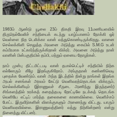
1983ம் ஆண்டு யூலை 23ம் திகதி இரவு 11மணியளவில்
திருநெல்வேலிச் சந்தியைக் கடந்து யாழ்ப்பாணம் நோக்கி ஒர்
வெள்ளை நிற டெலிக்கா வான் வந்துகொண்டிருக்கிறது. வானை
செல்லக்கிளி செலுத்த அவனை அடுத்து கையில் S.M.G உடன்
கம்பீரமாக உட்கார்ந்திருக்கிறான் விக்ரர். அவனை அடுத்து நான்
வானின் பின்பகுதியில் தம்பி, மற்றும் ஏனைய தோழர்கள்.
நாம் முன்பு திட்டமிட்டபடி வான் தபால்பெட்டிச் சந்தியில் நிற்க
எல்லோரும் கீழே இறங்குகிறோம். அங்குதான் கண்ணிவெடி
புதைக்க வேண்டும். வான் அந்த இடத்தில் நின்று நாங்கள் இறங்க
அயல் சனங்கள் அரவம் கேட்டு வெளிவரத்தொடங்க விக்ரரும்,
செல்லக்கிளியும் (இராணுவச் சீருடை அணிந்து இருந்தனர்)
சிங்களத்தில் உரக்கத் கதைத்தபடி றோட்டிலே நடக்கத் தொடங்க
வெளியே எட்டிப் பார்த்த தலைகளை காணவில்லை. வெளிச்சம்
போட்ட இருவீடுகளின் விளக்குகளும் அணைந்து விட்டது. யாரும்
வெளிவரவில்லை. இராணுவத்தினர் வந்து நிற்கின்றனர் என்று
நினைத்து விட்டனர்.