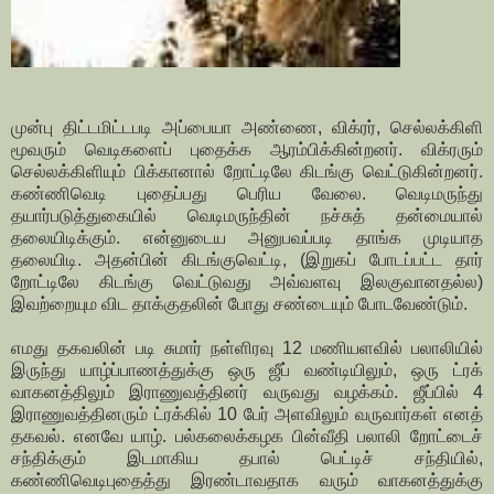
முன்பு திட்டமிட்டபடி அப்பையா அண்ணை, விக்ரர், செல்லக்கிளி
மூவரும் வெடிகளைப் புதைக்க ஆரம்பிக்கின்றனர். விக்ரரும்
செல்லக்கிளியும் பிக்கானால் றோட்டிலே கிடங்கு வெட்டுகின்றனர்.
கண்ணிவெடி புதைப்பது பெரிய வேலை. வெடிமருந்து
தயார்படுத்துகையில் வெடிமருந்தின் நச்சுத் தன்மையால்
தலையிடிக்கும். என்னுடைய அனுபவப்படி தாங்க முடியாத
தலையிடி. அதன்பின் கிடங்குவெட்டி, (இறுகப் போடப்பட்ட தார்
றோட்டிலே கிடங்கு வெட்டுவது அவ்வளவு இலகுவானதல்ல)
இவற்றையும விட தாக்குதலின் போது சண்டையும் போடவேண்டும்.
எமது தகவலின் படி சுமார் நள்ளிரவு 12 மணியளவில் பலாலியில்
இருந்து யாழ்ப்பாணத்துக்கு ஒரு ஜீப் வண்டியிலும், ஒரு ட்ரக்
வாகனத்திலும் இராணுவத்தினர் வருவது வழக்கம். ஜீப்பில் 4
இராணுவத்தினரும் ட்ரக்கில் 10 பேர் அளவிலும் வருவார்கள் எனத்
தகவல். எனவே யாழ். பல்கலைக்கழக பின்வீதி பலாலி றோட்டைச்
சந்திக்கும் இடமாகிய தபால் பெட்டிச் சந்தியில்,
கண்ணிவெடிபுதைத்து இரண்டாவதாக வரும் வாகனத்துக்கு