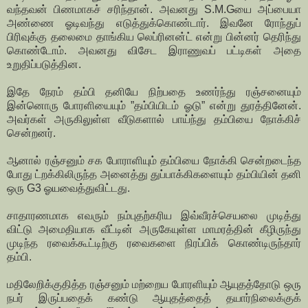
வந்தவன் பிணமாகச் சரிந்தான். அவனது S.M.Gயை அப்பையா
அண்ணை ஓடிவந்து எடுத்துக்கொண்டார். இவனே ரோந்துப்
பிரிவுக்கு தலைமை தாங்கிய லெப்ரினன்ட் என்று பின்னர் தெரிந்து
கொண்டோம். அவனது விசேட இராணுவப் பட்டிகள் அதை
உறுதிப்படுத்தின.
இதே நேரம் தம்பி தனியே நிற்பதை உணர்ந்து ரஞ்சனையும்
இன்னொரு போரளியையும் ”தம்பியிடம் ஓடு” என்று துரத்தினேன்.
அவர்கள் அருகிலுள்ள வீடுகளால் பாய்ந்து தம்பியை நோக்கிச்
சென்றனர்.
ஆனால் ரஞ்சனும் சக போராளியும் தம்பியை நோக்கி சென்றடைந்த
போது ட்றக்கிலிருந்த அனைத்து துப்பாக்கிகளையும் தம்பியின் தனி
ஒரு G3 ஓயவைத்துவிட்டது.
சாதாரணமாக எவரும் நம்புதற்கரிய இவ்வீரச்செயலை முடித்து
விட்டு அமைதியாக வீட்டின் அருகேயுள்ள மாமரத்தின் கீழிருந்து
முடிந்த ரவைக்கூட்டிற்கு ரவைகளை நிரப்பிக் கொண்டிருந்தார்
தம்பி.
மதிலேறிக்குதித்த ரஞ்சனும் மற்றைய போரளியும் ஆயுதத்தோடு ஒரு
நபர் இருப்பதைக் கண்டு ஆயுதத்தைத் தயார்நிலைக்குக்