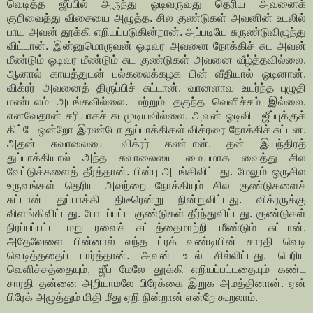
வெடித்த ஜீப்பில் அருந்து ஓடிவருவது தெரிய அவனைக்
குறிவைத்து விசையை அழுத்த. சில குண்டுகள் அவனின் உடலில்
பாய அவன் தூக்கி எறியப்படுகின்றான். அப்படியே சுருண்டுவிழுந்து
விட்டான். இன்னுமொருவன் ஓடிவர அவனை நோக்கிச் சுட அவன்
மீண்டும் ஓடிவர மீண்டும் சுட குண்டுகள் அவனை வீழ்த்தவில்லை.
ஆனால் காயத்துடன் பல்கலைக்கழக பின் வீதியால் ஓடினான்.
விக்ரர் அவனைத் திருப்பிச் சுட்டான். வானளாவ உயர்ந்த புழுதி
மண்டலம் அடங்கவில்லை. மற்றும் தகுந்த வெளிச்சம் இல்லை.
எனவேதான் சரியாகச் சுடமுடியவில்லை. அவன் ஓடிவிட ஜீப்புக்குக்
கிட்டே ஒன்றோ இரண்டோ துப்பாக்கிகள் விக்ரரை நோக்கிச் சுட்டன.
அதன் சுவாலையை விக்ரர் கண்டான். தன் இயந்திரத்
துப்பாக்கியால் அந்த சுவாலையை மையமாக வைத்து சில
வேட்டுக்களைத் தீர்த்தான். பின்பு அடங்கிவிட்டது. மேலும் ஒருசில
உருவங்கள் தெரிய அவற்றை நோக்கியும் சில குண்டுகளைச்
சுட்டான் துப்பாக்கி திடீரென்று நின்றுவிட்டது. விக்ரருக்கு
விளங்கிவிட்டது. போடப்பட்ட குண்டுகள் தீர்ந்துவிட்டது. குண்டுகள்
நிரப்பப்பட்ட மறு ரவைச் சட்டத்தைமாற்றி மீண்டும் சுட்டான்.
அதேவேளை பின்னால் வந்த ட்ரக் வண்டியின் சாரதி வெடி
வெடித்ததைப் பார்த்தான். அவன் உடல் சில்லிட்டது. பெரிய
வெளிச்சத்தையும், ஜீப் மேலே தூக்கி எறியப்பட்டதையும் கண்ட
சாரதி தன்னை அறியாமலே பிரேக்கை இறுக அமத்தினான். ஏன்
பிரேக் அழுத்தும் மிதி மீது ஏறி நின்றான் என்றே கூறலாம்.