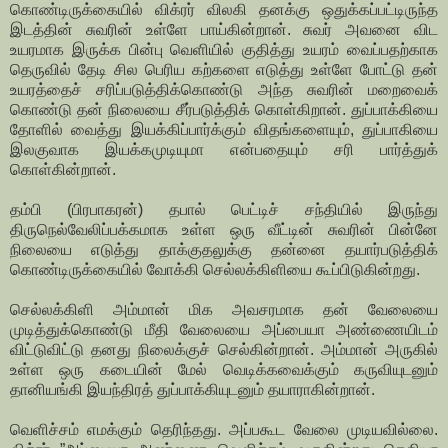
கொண்டிருக்கையில் விக்ரர் விலகி தனக்கு ஒதுக்கப்பட்டிருந்த
இடத்தின் சுவரின் உள்ளே பாய்கின்றான். சுவர் அவனை விட
உயரமாக இருக்க பின்பு வெளியில் குதித்து உயரம் வைப்பதற்காக
தெருவில் தேடி சில பெரிய கற்களை எடுத்து உள்ளே போட்டு தன்
உயரத்தைச் சரிப்படுத்திக்கொண்டு அந்த சுவரின் மறைவைக்
கொண்டு தன் நிலையை சீர்படுத்திக் கொள்கிறான். துப்பாக்கியை
தோளில் வைத்து இயக்கிப்பார்க்கும் விதங்களையும், துப்பாகியை
இலகுவாக இயக்கமுடியுமா என்பதையும் சரி பார்த்துக்
கொள்கின்றான்.
தம்பி (பிரபாகரன்) தபால் பெட்டிச் சந்தியில் இருந்து
திருநெல்வேலிப்பக்கமாக உள்ள ஒரு வீட்டின் சுவரின் பின்னே
நிலையை எடுத்து தாக்குதலுக்கு தன்னை தயார்படுத்திக்
கொண்டிருக்கையில் வோக்கி செல்லக்கிளியை கூப்பிடுகின்றது.
செல்லக்கிளி அம்மான் மிக அவசரமாக தன் வேலையை
முடித்துக்கொண்டு மீதி வேலையை அப்பையா அண்ணையிடம்
விட்டுவிட்டு தனது நிலைக்குச் செல்கின்றான். அம்மான் அருகில்
உள்ள ஒரு கடையின் மேல் வெடிக்கவைக்கும் கருவியுடனும்
தானியங்கி இயந்திரத் துப்பாக்கியுடனும் தயாராகின்றான்.
வெளிச்சம் எமக்கும் தெரிந்தது. அப்பகூட வேலை முடியவில்லை.