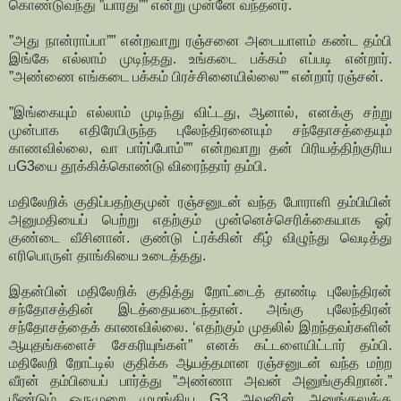
கொண்டுவந்து ”யாரது”” என்று முன்னே வந்தனர்.
”அது நான்ராப்பா”” என்றவாறு ரஞ்சனை அடையாளம் கண்ட தம்பி
இங்கே எல்லாம் முடிந்தது. உங்கடை பக்கம் எப்படி என்றார்.
”அண்ணை எங்கடை பக்கம் பிரச்சினையில்லை”” என்றார் ரஞ்சன்.
”இங்கையும் எல்லாம் முடிந்து விட்டது, ஆனால், எனக்கு சற்று
முன்பாக எதிரேயிருந்த புலேந்திரனையும் சந்தோசத்தையும்
காணவில்லை, வா பார்ப்போம்”” என்றவாறு தன் பிரியத்திற்குரிய
பG3யை தூக்கிக்கொண்டு விரைந்தார் தம்பி.
மதிலேறிக் குதிப்பதற்குமுன் ரஞ்சனுடன் வந்த போராளி தம்பியின்
அனுமதியைப் பெற்று எதற்கும் முன்னெச்செரிக்கையாக ஓர்
குண்டை வீசினான். குண்டு ட்ரக்கின் கீழ் விழுந்து வெடித்து
எரிபொருள் தாங்கியை உடைத்தது.
இதன்பின் மதிலேறிக் குதித்து றோட்டைத் தாண்டி புலேந்திரன்
சந்தோசத்தின் இடத்தையடைந்தான். அங்கு புலேந்திரன்
சந்தோசத்தைக் காணவில்லை. ‘எதற்கும் முதலில் இறந்தவர்களின்
ஆயுதங்களைச் சேகரியுங்கள்” எனக் கட்டளையிட்டார் தம்பி.
மதிலேறி றோட்டில் குதிக்க ஆயத்தமான ரஞ்சனுடன் வந்த மற்ற
வீரன் தம்பியைப் பார்த்து ”அண்ணா அவன் அனுங்குகிறான்.”
மீண்டும் ஒருமுறை முழங்கிய G3 அவனின் அனுங்கலுக்கு