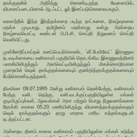
தாக்குதலில் அதிர்ந்து கொண்டிருந்த வேளையில்,
விமானப்படையினால் ஆடப்பட்ட ஓர் இனப்படுகொலையாகும்.
வரலாற்றில் இந்த இரத்தக்கறை படிந்த நாட்களை, நிகழ்வுகளை
மறக்க முடியாது. தமிழினம் மறக்காது என்று அன்றைய
நிகழ்வையொட்டி லண்டன் பி.பி.சி. செய்தி நிறுவனம் செய்தி
வெளியிட்டது.
முன்னேறிப்பாய்தல் எனப்பெயர்கொண்ட `லீட்போர்வேட்’ இராணுவ
நடவடிக்கையை வலிகாமம் பகுதியில் தொடங்கிய இராணுவத்தினர்
பலாலியிலிருந்தும் அளவெட்டியிலிருந்தும் மிகக்கொடூரமான
முறையில் ஷெல் தாக்குதல்களையும் குண்டுத்தாக்குதல்களையும்
மேற்கொண்டிருந்தனர்.
திடீரென 09.07.1995 அன்று வலிகாமம் தென்மேற்கு, வலிகாமம்
மேற்கு வலி. தெற்கு, வலி.வடக்குப்பகுதியிலுள்ள மக்கள்
குடியிருப்புக்கள், ஆலயங்கள் அரச மற்றும் பொது நிறுவனங்களை
நோக்கி காலை 05.20 மணியிலிருந்து விமானத்தாக்குதல்களும்
ஷெல் தாக்குதல்களும் தாறு மாறாக பாரிய சத்தங்களுடன்
நடத்தப்பட்டன.
அன்றைய தினம் காலை வலிகாமம் பகுதியிலுள்ள மக்கள் உடுத்த