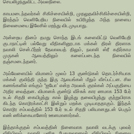
செயலிழந்துவிட்ட அவலநிலை.
காயமடைந்தவர்கள் சிகிச்சையின்றி, முதலுதவிச்சிகிச்சையின்றி,
இரத்தம் வெளியேறிய நிலையில் உயிரிழந்த அந்த நாளைய
நிலைமையை இலேசில் மறந்து விடமுடியாது.
அன்றைய தினம் தமது சொந்த இடங் களைவிட்டு வெளியேறி
குடாநாட்டின் பல்வேறு வீதிகளினூடாக மக்கள் திரள் திரளாக
நவாலி சென்.பீற்றர் தேவாலயத் திலும், நவாலி ஸ்ரீ கதிர்காம
முருகன் ஆலயத்திலும் களைப்படைந்த நிலையில்
தஞ்சமடைந்தனர்.
அவ்வேளையில் விமானம் மூலம் 13 குண்டுகள் தொடர்ச்சியாக
மக்கள் குவிந்தி ருந்த இரு ஆலயங்கள் மீதும் வீசப்பட்டன. சில
கணங்களில் எங்கும் “ஐயோ’ என்ற அவலக் குரல்கள் அப்பகுதியை
அதிர வைத்தன. விமானக் குண்டு வீச்சுக் கார ணமாக 153 பேர்
உடல் சிதறி கையிழந்து கால் இழந்து தலையிழந்து குற்றுயிராக
கிடந்த கொடூரக்காட்சி இன்றும் மறக்க முடியாததாகும். இந்தக்
கொடூர சம்பவத்தில் 153 பேர் உடல் சிதறி பலியானதுடன் பெரும்
எண் ணிக்கையானோர் ஊனமானார்கள்.
இத்தாக்குதல் சம்பவத்தின் நினைவாக நவாலி வடக்கு புலவர்
வீதியிலும், நவாலி புனித பேதுறுவானவர் வீதியிலும் நினைவு