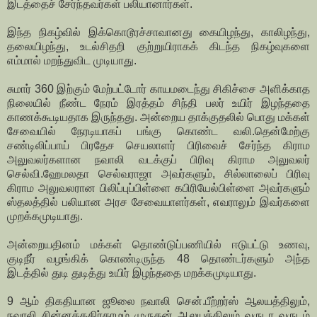
இடத்தைச் சேர்ந்தவர்கள் பலியானார்கள்.
இந்த நிகழ்வில் இக்கொடூரச்சாவானது கையிழந்து, காலிழந்து,
தலையிழந்து, உடல்சிதறி குற்றுயிராகக் கிடந்த நிகழ்வுகளை
எம்மால் மறந்துவிட முடியாது.
சுமார் 360 இற்கும் மேற்பட்டோர் காயமடைந்து சிகிச்சை அளிக்காத
நிலையில் நீண்ட நேரம் இரத்தம் சிந்தி பலர் உயிர் இழந்ததை
காணக்கூடியதாக இருந்தது. அன்றைய தாக்குதலில் பொது மக்கள்
சேவையில் நேரடியாகப் பங்கு கொண்ட வலி.தென்மேற்கு
சண்டிலிப்பாய் பிரதேச செயலாளர் பிரிவைச் சேர்ந்த கிராம
அலுவலர்களான நவாலி வடக்குப் பிரிவு கிராம அலுவலர்
செல்வி.ஹேமலதா செல்வராஜா அவர்களும், சில்லாலைப் பிரிவு
கிராம அலுவலரான பிலிப்புப்பிள்ளை கபிரியேல்பிள்ளை அவர்களும்
ஸ்தலத்தில் பலியான அரச சேவையாளர்கள், எவராலும் இவர்களை
முறக்கமுடியாது.
அன்றையதினம் மக்கள் தொண்டுப்பணியில் ஈடுபட்டு உணவு,
குடிநீர் வழங்கிக் கொண்டிருந்த 48 தொண்டர்களும் அந்த
இடத்தில் துடி துடித்து உயிர் இழந்ததை மறக்கமுடியாது.
9 ஆம் திகதியான ஜூலை நவாலி சென்.பீற்றர்ஸ் ஆலயத்திலும்,
நவாலி சின்னக்கதிர்காமம் முருகன் ஆலயத்திலும் வருடா வருடம்