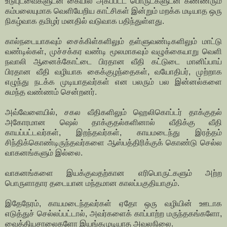
உடுபுடவைகளுடன் கையில் அகப்பட்ட பொருட்களுடன் கண்ணீரும்
கம்பலையுமாக வெளியேறிய காட்சிகள் இன்றும் மறக்க மடியாத ஒரு
நிகழ்வாக தமிழர் மனதில் வடுவாக பதிந்துள்ளது.
கால்நடையாகவும் சைக்கிள்களிலும் தள்ளுவண்டிகளிலும் மாட்டு
வண்டில்கள், முச்சக்கர வண்டி மூலமாகவும் வழுக்கையாறு வெளி
நவாலி ஆனைக்கோட்டை பிரதான வீதி கட்டுடை மானிப்பாய்
பிரதான வீதி வழியாக கைக்குழந்தைகள், வயோதிபர், முற்றாக
எழுந்து நடக்க முடியாதவர்கள் என பலரும் பல இன்னல்களை
சுமந்த வண்ணம் சென்றனர்.
அவ்வேளையில், சகல வீதிகளிலும் ஹெலிகொப்டர் தாக்குதல்
அகோரமான ஷெல் தாக்குதல்களினால் வீதிக்கு வீதி
காயப்பட்டவர்கள், இறந்தவர்கள், காயமடைந்து இரத்தம்
சிந்திக்கொண்டிருந்தவர்களை ஆஸ்பத்திரிக்குக் கொண்டு செல்ல
வாகனங்களும் இல்லை.
வாகனங்களை இயக்குவதற்கான எரிபொருட்களும் அற்ற
பொருளாதார தடையான மந்தமான காலப்பகுதியாகும்.
இதேநேரம், காயமடைந்தவர்கள் ஏதோ ஒரு வழியின் ஊடாக
எடுத்துச் செல்லப்பட்டால், அவர்களைக் காப்பாற்ற மருந்தகங்களோ,
வைத்தியசாலைகளோ இயங்கமுடியாத அவலநிலை.