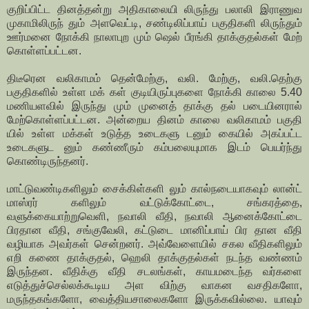
குறிப்பிட்ட தினத்தன்று அதிகாலையி லிருந்து பலாலி இராணுவ
முகாமிலிருந் தும் அளவெட்டி, சண்டிலிப்பாய் பகுதிகளி லிருந்தும்
ஊர்மனை நோக்கி நாலாபுற மும் ஷெல் பீரங்கி தாக்குதல்கள் மேற்
கொள்ளப்பட்டன.
திடீரென வலிகாமம் தென்மேற்கு, வலி. மேற்கு, வலி.தெற்கு
பகுதிகளில் உள்ள மக் கள் குடியிருப்புகளை நோக்கி காலை 5.40
மணியளவில் இருந்து மும் முனைத் தாக்கு தல் படையினரால்
மேற்கொள்ளப்பட்டன. அன்றைய தினம் காலை வலிகாமம் பகுதி
யில் உள்ள மக்கள் உடுத்த உடைகளு டனும் கையில் அகப்பட்ட
உடைகளுட னும் கண்ணீரும் கம்பலையுமாக இடம் பெயர்ந்து
கொண்டிருந்தனர்.
மாட்டுவண்டிகளிலும் சைக்கிள்களி லும் கால்நடையாகவும் லான்ட்
மாஸ்ரர் களிலும் வட்டுக்கோட்டை, சங்கரத்தை,
வளுக்கையாற்றுவெளி, நவாலி வீதி, நவாலி ஆனைக்கோட்டை
பிரதான வீதி, சங்குவேலி, கட்டுடை மானிப்பாய் பிர தான வீதி
வழியாக அவர்கள் சென்றனர். அவ்வேளையில் சகல வீதிகளிலும்
எறி கணை தாக்குதல், ஹெலி தாக்குதல்கள் நடந்த வண்ணம்
இருந்தன. வீதிக்கு வீதி சடலங்கள், காயமடைந்த வர்களை
எடுத்துச்செல்லக்கூடிய அள விற்கு வாகன வசதிகளோ,
மருந்தகங்களோ, வைத்தியசாலைகளோ இருக்கவில்லை. யாவும்