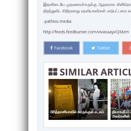
இதனிடையே முதலமைச்சருக்கு ஆதரவாக கிளிநொச்சி
திறந்துவிட சிறீதரனது உதவியாளர்கள் பாடுபட்டமை
-pathivu media
http://feeds.feedburner.com/vivasaayi/QMzm
Facebook
Twitter
SIMILAR ARTIC
பிரித்தானியாவில் காருக்குள் சடலம்
தியாகதீபம்
-...
அவர்களின் 