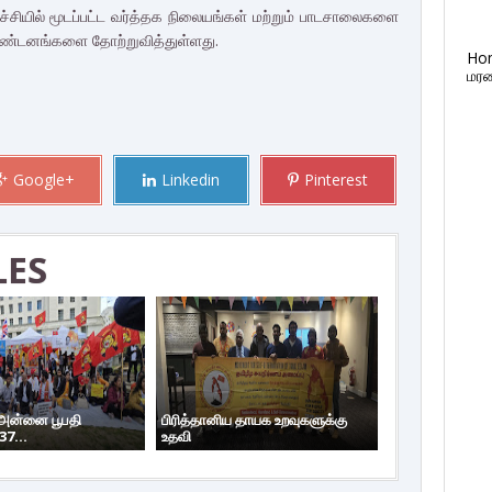
யில் மூடப்பட்ட வர்த்தக நிலையங்கள் மற்றும் பாடசாலைகளை
 கண்டனங்களை தோற்றுவித்துள்ளது.
Ho
மரண
Google+
Linkedin
Pinterest
LES
 அன்னை பூபதி
பிரித்தானிய தாயக உறவுகளுக்கு
37...
உதவி