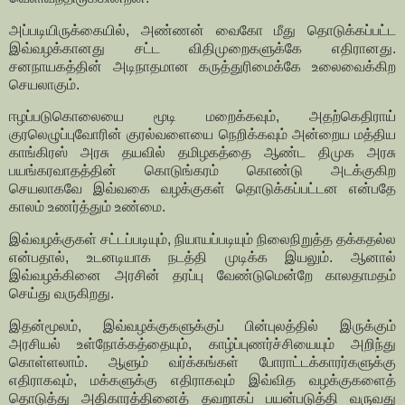
அப்படியிருக்கையில், அண்ணன் வைகோ மீது தொடுக்கப்பட்ட
இவ்வழக்கானது சட்ட விதிமுறைகளுக்கே எதிரானது.
சனநாயகத்தின் அடிநாதமான கருத்துரிமைக்கே உலைவைக்கிற
செயலாகும்.
ஈழப்படுகொலையை மூடி மறைக்கவும், அதற்கெதிராய்
குரலெழுப்புவோரின் குரல்வளையை நெறிக்கவும் அன்றைய மத்திய
காங்கிரஸ் அரசு தயவில் தமிழகத்தை ஆண்ட திமுக அரசு
பயங்கரவாதத்தின் கொடுங்கரம் கொண்டு அடக்குகிற
செயலாகவே இவ்வகை வழக்குகள் தொடுக்கப்பட்டன என்பதே
காலம் உணர்த்தும் உண்மை.
இவ்வழக்குகள் சட்டப்படியும், நியாயப்படியும் நிலைநிறுத்த தக்கதல்ல
என்பதால், உடனடியாக நடத்தி முடிக்க இயலும். ஆனால்
இவ்வழக்கினை அரசின் தரப்பு வேண்டுமென்றே காலதாமதம்
செய்து வருகிறது.
இதன்மூலம், இவ்வழக்குகளுக்குப் பின்புலத்தில் இருக்கும்
அரசியல் உள்நோக்கத்தையும், காழ்ப்புணர்ச்சியையும் அறிந்து
கொள்ளலாம். ஆளும் வர்க்கங்கள் போராட்டக்காரர்களுக்கு
எதிராகவும், மக்களுக்கு எதிராகவும் இவ்வித வழக்குகளைத்
தொடுத்து அதிகாரத்தினைத் தவறாகப் பயன்படுத்தி வருவது