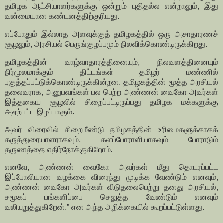
தமிழக ஆட்சியாளர்களுக்கு ஒன்றும் புதிதல்ல என்றாலும், இது
வன்மையான கண்டனத்திற்குரியது.
எப்போதும் இல்லாத அளவுக்குத் தமிழகத்தில் ஒரு அசாதாரணச்
சூழலும், அரசியல் பெருங்குழப்பமும் நிலவிக்கொண்டிருக்கிறது.
தமிழகத்தின் வாழ்வாதாரத்தினையும், நிலவளத்தினையும்
நிர்மூலமாக்கும் திட்டங்கள் தமிழர் மண்ணில்
புகுத்தப்பட்டுக்கொண்டிருக்கின்றன. தமிழகத்தின் மூத்த அரசியல்
தலைவராக, அனுபவங்கள் பல பெற்ற அண்ணன் வைகோ அவர்கள்
இத்தகைய சூழலில் சிறைப்பட்டிருப்பது தமிழக மக்களுக்கு
அஏற்பட்ட இழப்பாகும்.
அவர் விரைவில் சிறைமீண்டு தமிழகத்தின் உரிமைகளுக்காகக்
கருத்துரையாளராகவும், களப்போராளியாகவும் போராடும்
தருணத்தை எதிர்நோக்குகிறோம்.
எனவே, அண்ணன் வைகோ அவர்கள் மீது தொடரப்பட்ட
இப்போலியான வழக்கை விரைந்து முடிக்க வேண்டும் எனவும்,
அண்ணன் வைகோ அவர்கள் விடுதலைபெற்று தனது அரசியல்,
சமூகப் பங்களிப்பை செலுத்த வேண்டும் எனவும்
வலியுறுத்துகிறேன்.” என அந்த அறிக்கையில் கூறப்பட்டுள்ளது.