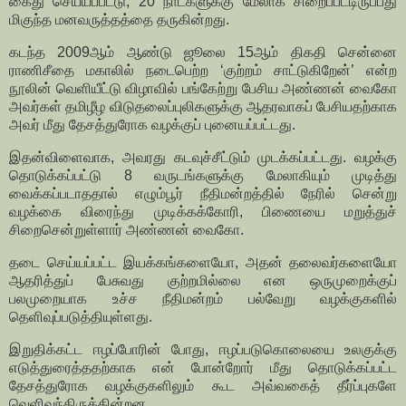
கைது செய்யப்பட்டு, 20 நாட்களுக்கு மேலாக சிறைப்பட்டிருப்பது
மிகுந்த மனவருத்தத்தை தருகின்றது.
கடந்த 2009ஆம் ஆண்டு ஜூலை 15ஆம் திகதி சென்னை
ராணிசீதை மகாலில் நடைபெற்ற ‘குற்றம் சாட்டுகிறேன்’ என்ற
நூலின் வெளியீட்டு விழாவில் பங்கேற்று பேசிய அண்ணன் வைகோ
அவர்கள் தமிழீழ விடுதலைப்புலிகளுக்கு ஆதரவாகப் பேசியதற்காக
அவர் மீது தேசத்துரோக வழக்குப் புனையப்பட்டது.
இதன்விளைவாக, அவரது கடவுச்சீட்டும் முடக்கப்பட்டது. வழக்கு
தொடுக்கப்பட்டு 8 வருடங்களுக்கு மேலாகியும் முடித்து
வைக்கப்படாததால் எழும்பூர் நீதிமன்றத்தில் நேரில் சென்று
வழக்கை விரைந்து முடிக்கக்கோரி, பிணையை மறுத்துச்
சிறைசென்றுள்ளார் அண்ணன் வைகோ.
தடை செய்யப்பட்ட இயக்கங்களையோ, அதன் தலைவர்களையோ
ஆதரித்துப் பேசுவது குற்றமில்லை என ஒருமுறைக்குப்
பலமுறையாக உச்ச நீதிமன்றம் பல்வேறு வழக்குகளில்
தெளிவுப்படுத்தியுள்ளது.
இறுதிக்கட்ட ஈழப்போரின் போது, ஈழப்படுகொலையை உலகுக்கு
எடுத்துரைத்ததற்காக என் போன்றோர் மீது தொடுக்கப்பட்ட
தேசத்துரோக வழக்குகளிலும் கூட அவ்வகைத் தீர்ப்புகளே
வெளிவந்திருக்கின்றன.