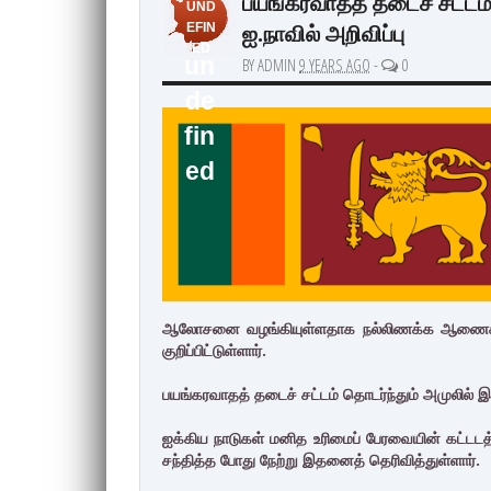
பயங்கரவாதத் தடைச் சட்டம
UND
ஐ.நாவில் அறிவிப்பு
EFIN
ED
un
BY ADMIN
9 YEARS AGO
-
0
de
fin
ed
ஆலோசனை வழங்கியுள்ளதாக நல்லிணக்க ஆணைக்க
குறிப்பிட்டுள்ளார்.
பயங்கரவாதத் தடைச் சட்டம் தொடர்ந்தும் அமுலில் 
ஐக்கிய நாடுகள் மனித உரிமைப் பேரவையின் கட்ட
சந்தித்த போது நேற்று இதனைத் தெரிவித்துள்ளார்.