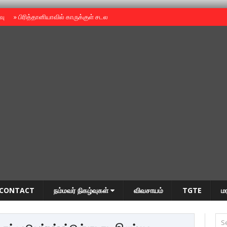
ைவு
»
பிரித்தானியாவில் காருக்குள் சடலம் -தமிழருடையதா ?
»
தியாகதீபம் அன்னை
CONTACT
நம்மவர் நிகழ்வுகள்
விவசாயம்
TGTE
ம