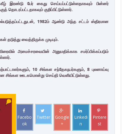
ழ் இரண்டு பேர் கைது செய்யப்பட்டுள்ளதாகவும் பின்னர்
த் தொடரப்பட்டதாகவும் குறிப்பிட்டுள்ளார்.
்படுத்தப்பட்டதுடன், 1982ம் ஆண்டு அந்த சட்டம் ஸ்திரமான
ள் தடுத்து வைத்திருக்க முடியும்.
விரைவில் அமைச்சரவையின் அனுமதிக்காக சமர்ப்பிக்கப்படும்
்ளார்.
்பாட்டாளர்களும், 10 சிங்கள சந்தேகநபர்களும், 8 புலனாய்வு
் என சிங்கள ஊடகமொன்று செய்தி வெளியிட்டுள்ளது.
Facebo
Twitter
Google
Linkedi
Pintere
ok
+
n
st