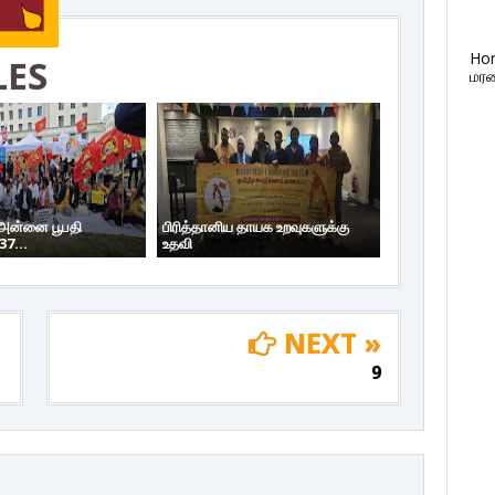
Ho
LES
மரண
 அன்னை பூபதி
பிரித்தானிய தாயக உறவுகளுக்கு
37...
உதவி
NEXT »
9