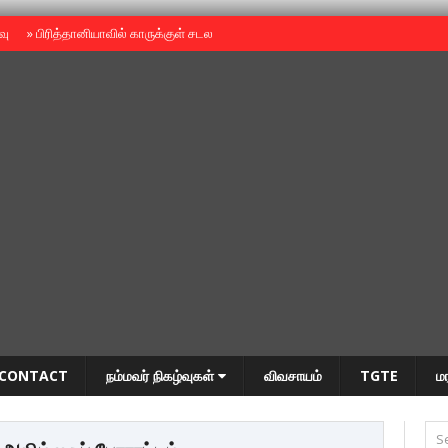
ைவு
»
பிரித்தானியாவில் காருக்குள் சடலம் -தமிழருடையதா ?
»
தியாகதீபம் அன்னை
CONTACT
நம்மவர் நிகழ்வுகள்
விவசாயம்
TGTE
ம