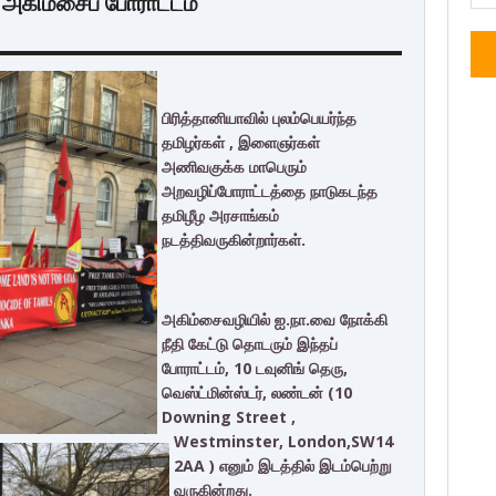
 அகிம்சைப் போராட்டம்
பிரித்தானியாவில் புலம்பெயர்ந்த
தமிழர்கள் , இளைஞர்கள்
அணிவகுக்க மாபெரும்
அறவழிப்போராட்டத்தை நாடுகடந்த
தமிழீழ அரசாங்கம்
நடத்திவருகின்றார்கள்.
அகிம்சைவழியில் ஐ.நா.வை நோக்கி
நீதி கேட்டு தொடரும் இந்தப்
போராட்டம், 10 டவுனிங் தெரு,
வெஸ்ட்மின்ஸ்டர், லண்டன் (10
Downing Street ,
Westminster, London,SW14
2AA ) எனும் இடத்தில் இடம்பெற்று
வருகின்றது.