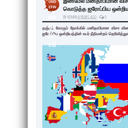
இனிமேல் மனிதாபிமான விசா 
UND
கொடுத்த ஐரோப்பிய ஒன்றிய 
EFIN
ED
un
BY ADMIN
9 YEARS AGO
-
0
de
தஞ்சம் கோரும் நோக்கில் மனிதாபிமான விசா விண
ஐரோப்பிய ஒன்றியத்தின் உயர் நீதிமன்றம் தெரிவித்து
fin
ed