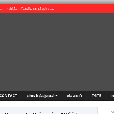
ைவு
»
பிரித்தானியாவில் காருக்குள் சடலம் -தமிழருடையதா ?
»
தியாகதீபம் அன்னை
CONTACT
நம்மவர் நிகழ்வுகள்
விவசாயம்
TGTE
ம