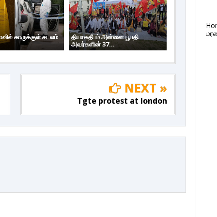
Ho
மரண
ாவில் காருக்குள் சடலம்
தியாகதீபம் அன்னை பூபதி
அவர்களின் 37...
NEXT »
Tgte protest at london