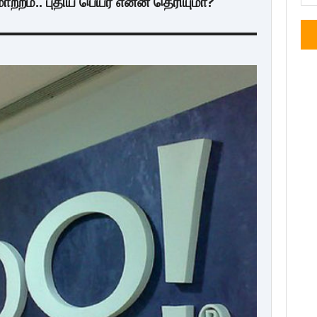
ாற்றம்.. புதிய பெயர் என்ன தெரியுமா?