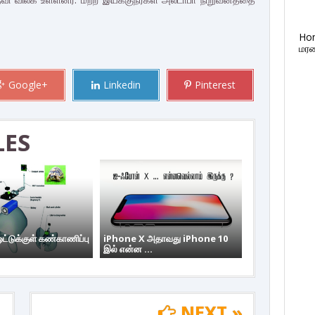
Ho
மரண
Google+
Linkedin
Pinterest
LES
்டுக்குள் கண்காணிப்பு
iPhone X அதாவது iPhone 10
இல் என்ன ...
NEXT »