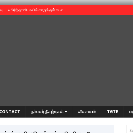
ைவு
»
பிரித்தானியாவில் காருக்குள் சடலம் -தமிழருடையதா ?
»
தியாகதீபம் அன்னை
CONTACT
நம்மவர் நிகழ்வுகள்
விவசாயம்
TGTE
ம