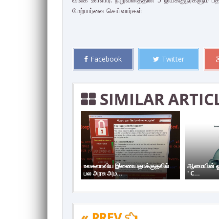
மேற்பார்வை செய்வார்கள்
Facebook
Twitter
SIMILAR ARTIC
உலகளாவிய இணையதாக்குதலில்
ஆமையின் ஓட
பல அரசு அம...
' C...
« PREV