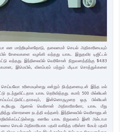
பா என மாற்றியுள்ளதோடு, தலைமைச் செயல் அதிகாரியையும்
மெயில் சேவைகளை வழங்கி வந்தது யாகூ. இதுதவிர டிஜிட்டல்
ுபட்டு வந்தது. இந்நிலையில் வெரிசோன் நிறுவனத்திற்கு $4.83
்தகமான, இமெயில், விளம்பரம் மற்றும் மீடியா சொத்துக்களை
செய்யவோ உரிமையுள்ளது என்றும் நிபந்தனையுடன் இந்த டீல்
்டு நடந்துவிட்டதாக யாகூ தெரிவித்தது. சுமார் 500 மில்லியன்
்யப்பட்டுவிட்டதாகவும், இன்னொருமுறை ஒரு பில்லியன்
ாகூ கூறியது. ஆனால் வெரிசான் அதிகாரிகளோ, யாகூ மீது
ுறித்து விசாரணை நடத்தி வந்தனர். இந்நிலையில் வெரிசானுடன்
க அறிவிக்கப்பட்டுள்ளது. எனவே யாகூ நிறுவனம் இனி அல்டாபா
ைமை செயல் அதிகாரியாக பதவி வகித்த மரிஸ்சா மேயர் பதவி
பதவி விலக உள்ளனர். மற்ற இயக்குநர்கள் அல்டாபா நிறுவனத்தை