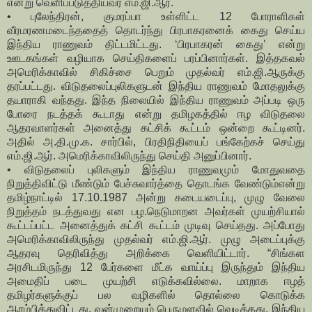
என்று வெளிப்படுத்தியவர் எம்.ஜி.ஆர்.
• புலேந்திரன், குமரப்பா உள்ளிட்ட 12 போராளிகள்
வீரமரணமடைந்ததைத் தொடர்ந்து பிரபாகரனைக் கைது செய்ய
இந்திய ராணுவம் திட்டமிட்டது. ‘பிரபாகரன் கைது’ என்று
ஊடகங்கள் வழியாக செய்திகளைப் பரப்பினார்கள். இத்தகவல்
அமெரிக்காவில் சிகிச்சை பெறும் முதல்வர் எம்.ஜி.ஆருக்கு
தரப்பட்டது. விடுதலைப்புலிகளுடன் இந்திய ராணுவம் மோதலுக்கு
தயாராகி வந்தது. இந்த நிலையில் இந்திய ராணுவம் அப்படி ஒரு
போரை நடத்தக் கூடாது என்று தமிழகத்தில் ஈழ விடுதலை
ஆதரவாளர்கள் அனைத்து கட்சிக் கூட்டம் ஒன்றை கூட்டினர்.
அதில் அ.தி.மு.க. சார்பில், பிரதிநிதியைப் பங்கேற்கச் செய்து
எம்.ஜி.ஆர். அமெரிக்காவிலிருந்து செய்தி அனுப்பினார்.
• விடுதலைப் புலிகளும் இந்திய ராணுவமும் மோதுவதை
நிறுத்திவிட்டு மீண்டும் பேச்சுவார்த்தை தொடங்க வேண்டும்என்று
தமிழ்நாட்டில் 17.10.1987 அன்று கடையடைப்பு, முழு வேலை
நிறுத்தம் நடத்துவது என பழ.நெடுமாறன அவர்கள் முயற்சியால்
கூட்டப்பட்ட அனைத்துக் கட்சி கூட்டம் முடிவு செய்தது. அப்போது
அமெரிக்காவிலிருந்து முதல்வர் எம்.ஜி.ஆர். முழு அடைப்புக்கு
ஆதரவு தெரிவித்து அறிக்கை வெளியிட்டார். “சிங்கள
அரசிடமிருந்து 12 பேர்களை மீட்க வாய்ப்பு இருந்தும் இந்திய
அமைதிப் படை முயற்சி எடுக்கவில்லை. மாறாக ஈழத்
தமிழர்களுக்குப் பல வழிகளில் தொல்லை கொடுக்க
ஆரம்பித்துவிட்டது. வன்முறையும் பெருமளவில் வெடித்தது. இந்திய