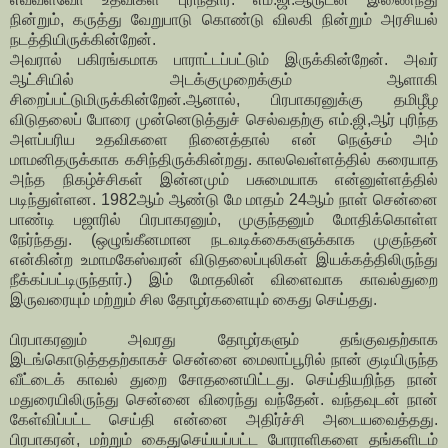
நின்றும், கருத்து வேறுபாடு கொண்டு விலகி நின்றும் அரசியல்
நடத்தியிருக்கின்றேன்.
அவரால் பகிரங்கமாக பாராட்டப்பட்டும் இருக்கின்றேன். அவர்
ஆட்சியில் அடக்குமுறைக்கும் ஆளாகி
சிறைப்பட்டுமிருக்கின்றேன்.ஆனால், பிரபாகரனுக்கு தமிழீழ
விடுதலைப் போரை முன்னெடுத்துச் செல்வதற்கு எம்.ஜி,ஆர் புரிந்த
அளப்பரிய உதவிகளை நினைத்தால் என் நெஞ்சம் அம்
மாமனிதருக்காக கசிந்திருக்கின்றது. காலவெள்ளத்தில் கரையாத
அந்த நிகழ்ச்சிகள் இன்னமும் பசுமையாக என்னுள்ளத்தில்
படிந்துள்ளன. 1982ஆம் ஆண்டு மே மாதம் 24ஆம் நாள் சென்னை
பாண்டி பஜாரில் பிரபாகரனும், முகுந்தனும் மோதிக்கொள்ள
நேர்ந்தது. (ஒழுங்கீனமான நடவடிக்கைகளுக்காக முகுந்தன்
என்கின்ற உமாமகேஸ்வரன் விடுதலைப்புலிகள் இயக்கத்திலிருந்து
நீக்கப்பட்டிருந்தார்.) இம் மோதலின் விளைவாக காவல்துறை
இருவரையும் மற்றும் சில தோழர்களையும் கைது செய்தது.
பிரபாகரனும் அவரது தோழர்களும் தங்குவதற்காக
இடங்கொடுத்ததற்காகச் சென்னை மைலாப்பூரில் நான் குடியிருந்த
வீட்டைக் காவல் துறை சோதனையிட்டது. செய்தியறிந்த நான்
மதுரையிலிருந்து சென்னை விரைந்து வந்தேன். வந்தவுடன் நான்
கேள்விப்பட்ட செய்தி என்னை அதிர்ச்சி அடையவைத்தது.
பிரபாகரன், மற்றும் கைதுசெய்யப்பட்ட போராளிகளை தங்களிடம்