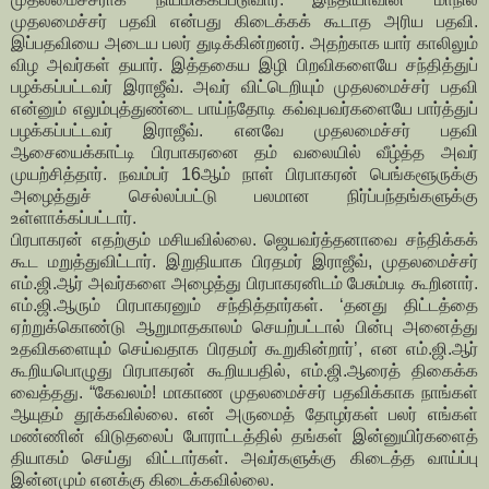
முதலமைச்சர் பதவி என்பது கிடைக்கக் கூடாத அரிய பதவி.
இப்பதவியை அடைய பலர் துடிக்கின்றனர். அதற்காக யார் காலிலும்
விழ அவர்கள் தயார். இத்தகைய இழி பிறவிகளையே சந்தித்துப்
பழக்கப்பட்டவர் இராஜீவ். அவர் விட்டெறியும் முதலமைச்சர் பதவி
என்னும் எலும்புத்துண்டை பாய்ந்தோடி கவ்வுபவர்களையே பார்த்துப்
பழக்கப்பட்டவர் இராஜீவ். எனவே முதலமைச்சர் பதவி
ஆசையைக்காட்டி பிரபாகரனை தம் வலையில் வீழ்த்த அவர்
முயற்சித்தார். நவம்பர் 16ஆம் நாள் பிரபாகரன் பெங்களூருக்கு
அழைத்துச் செல்லப்பட்டு பலமான நிர்ப்பந்தங்களுக்கு
உள்ளாக்கப்பட்டார்.
பிரபாகரன் எதற்கும் மசியவில்லை. ஜெயவர்த்தனாவை சந்திக்கக்
கூட மறுத்துவிட்டார். இறுதியாக பிரதமர் இராஜீவ், முதலமைச்சர்
எம்.ஜி.ஆர் அவர்களை அழைத்து பிரபாகரனிடம் பேசும்படி கூறினார்.
எம்.ஜி.ஆரும் பிரபாகரனும் சந்தித்தார்கள். ‘தனது திட்டத்தை
ஏற்றுக்கொண்டு ஆறுமாதகாலம் செயற்பட்டால் பின்பு அனைத்து
உதவிகளையும் செய்வதாக பிரதமர் கூறுகின்றார்’, என எம்.ஜி.ஆர்
கூறியபொழுது பிரபாகரன் கூறியபதில், எம்.ஜி.ஆரைத் திகைக்க
வைத்தது. “கேவலம்! மாகாண முதலமைச்சர் பதவிக்காக நாங்கள்
ஆயுதம் தூக்கவில்லை. என் அருமைத் தோழர்கள் பலர் எங்கள்
மண்ணின் விடுதலைப் போராட்டத்தில் தங்கள் இன்னுயிர்களைத்
தியாகம் செய்து விட்டார்கள். அவர்களுக்கு கிடைத்த வாய்ப்பு
இன்னமும் எனக்கு கிடைக்கவில்லை.