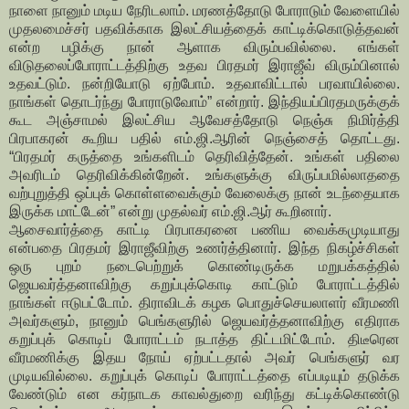
நாளை நானும் மடிய நேரிடலாம். மரணத்தோடு போராடும் வேளையில்
முதலமைச்சர் பதவிக்காக இலட்சியத்தைக் காட்டிக்கொடுத்தவன்
என்ற பழிக்கு நான் ஆளாக விரும்பவில்லை. எங்கள்
விடுதலைப்போராட்டத்திற்கு உதவ பிரதமர் இராஜீவ் விரும்பினால்
உதவட்டும். நன்றியோடு ஏற்போம். உதவாவிட்டால் பரவாயில்லை.
நாங்கள் தொடர்ந்து போராடுவோம்” என்றார். இந்தியப்பிரதமருக்குக்
கூட அஞ்சாமல் இலட்சிய ஆவேசத்தோடு நெஞ்சு நிமிர்த்தி
பிரபாகரன் கூறிய பதில் எம்.ஜி.ஆரின் நெஞ்சைத் தொட்டது.
“பிரதமர் கருத்தை உங்களிடம் தெரிவித்தேன். உங்கள் பதிலை
அவரிடம் தெரிவிக்கின்றேன். உங்களுக்கு விருப்பமில்லாததை
வற்புறுத்தி ஒப்புக் கொள்ளவைக்கும் வேலைக்கு நான் உடந்தையாக
இருக்க மாட்டேன்” என்று முதல்வர் எம்.ஜி.ஆர் கூறினார்.
ஆசைவார்த்தை காட்டி பிரபாகரனை பணிய வைக்கமுடியாது
என்பதை பிரதமர் இராஜீவிற்கு உணர்த்தினார். இந்த நிகழ்ச்சிகள்
ஒரு புறம் நடைபெற்றுக் கொண்டிருக்க மறுபக்கத்தில்
ஜெயவர்த்தனாவிற்கு கறுப்புக்கொடி காட்டும் போராட்டத்தில்
நாங்கள் ஈடுபட்டோம். திராவிடக் கழக பொதுச்செயலாளர் வீரமணி
அவர்களும், நானும் பெங்களுரில் ஜெயவர்த்தனாவிற்கு எதிராக
கறுப்புக் கொடிப் போராட்டம் நடாத்த திட்டமிட்டோம். திடீரென
வீரமணிக்கு இதய நோய் ஏற்பட்டதால் அவர் பெங்களுர் வர
முடியவில்லை. கறுப்புக் கொடிப் போராட்டத்தை எப்படியும் தடுக்க
வேண்டும் என கர்நாடக காவல்துறை வரிந்து கட்டிக்கொண்டு