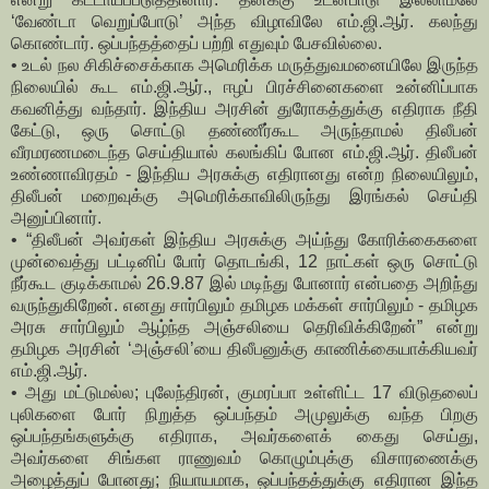
‘வேண்டா வெறுப்போடு’ அந்த விழாவிலே எம்.ஜி.ஆர். கலந்து
கொண்டார். ஒப்பந்தத்தைப் பற்றி எதுவும் பேசவில்லை.
• உடல் நல சிகிச்சைக்காக அமெரிக்க மருத்துவமனையிலே இருந்த
நிலையில் கூட எம்.ஜி.ஆர்., ஈழப் பிரச்சினைகளை உன்னிப்பாக
கவனித்து வந்தார். இந்திய அரசின் துரோகத்துக்கு எதிராக நீதி
கேட்டு, ஒரு சொட்டு தண்ணீர்கூட அருந்தாமல் திலீபன்
வீரமரணமடைந்த செய்தியால் கலங்கிப் போன எம்.ஜி.ஆர். திலீபன்
உண்ணாவிரதம் - இந்திய அரசுக்கு எதிரானது என்ற நிலையிலும்,
திலீபன் மறைவுக்கு அமெரிக்காவிலிருந்து இரங்கல் செய்தி
அனுப்பினார்.
• “திலீபன் அவர்கள் இந்திய அரசுக்கு அய்ந்து கோரிக்கைகளை
முன்வைத்து பட்டினிப் போர் தொடங்கி, 12 நாட்கள் ஒரு சொட்டு
நீர்கூட குடிக்காமல் 26.9.87 இல் மடிந்து போனார் என்பதை அறிந்து
வருந்துகிறேன். எனது சார்பிலும் தமிழக மக்கள் சார்பிலும் - தமிழக
அரசு சார்பிலும் ஆழ்ந்த அஞ்சலியை தெரிவிக்கிறேன்” என்று
தமிழக அரசின் ‘அஞ்சலி’யை திலீபனுக்கு காணிக்கையாக்கியவர்
எம்.ஜி.ஆர்.
• அது மட்டுமல்ல; புலேந்திரன், குமரப்பா உள்ளிட்ட 17 விடுதலைப்
புலிகளை போர் நிறுத்த ஒப்பந்தம் அமுலுக்கு வந்த பிறகு
ஒப்பந்தங்களுக்கு எதிராக, அவர்களைக் கைது செய்து,
அவர்களை சிங்கள ராணுவம் கொழும்புக்கு விசாரணைக்கு
அழைத்துப் போனது; நியாயமாக, ஒப்பந்தத்துக்கு எதிரான இந்த