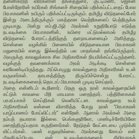
தன்னிகரற்ற வீரர்களான தங்கத்துரை, குட்டிமணி, ஜெகன்
போன்றோரின் உயிர்கள் சிங்களச் சிறையில் பறிக்கப்பட்டதைப் போல
பிரபாகரனின் உயிரும் பறிக்கப்பட்டிருக்கும். தமிழீழ விடுதலைப்போர்
இன்று அடைந்திருக்கும் மகத்தான வெற்றிகளைப் பெற்றிருக்க
முடியாது. அன்று எம்.ஜி.ஆர் அவர்கள் உறுதியோடு எடுத்த
நடவடிக்கை பிரபாகரனின், உயிரை மட்டுமல்லாமல் தமிழீழ
விடுதலைப் போராட்டத்திற்குத் தளநாயகனையும் அளித்தது.
சென்னை வழக்கில் பிணையில் விடுதலையான பிரபாகரன்
மதுரையில் எனது இல்லத்தில் பல மாதங்கள் தங்கியிருந்தார்.
அவருக்கு காவலுக்காக சில அதிகாரிகள் நியமிக்கப்பட்டிருந்தனர்.
வழக்குத் தவணைக்காக அவர் அடிக்கடி சென்னை
வரவேண்டியிருந்தது. அப்பொழுது காவல்துறை அதிகாரிகள் உடன்
வருவார்கள். தாயகத்திற்கு திரும்பிச்சென்று போராட்ட
நடவடிக்கைகளைத் தொடரப் பிரபாகரன் முடிவு செய்தார்.
அதை என்னிடம் கூறினார். பிறகு ஒரு நாள் காவல்துறையின்
கட்டுக் காவலை மீறி மாயமாக மறைந்தார். பத்திரிகைகள்
பரபரப்பாகச் செய்திகள் வெளியிட்டன. காவல்துறை உயர்
அதிகாரிகள் என்னை விசாரித்த போது நான் “பிரபாகரன்
யாழ்ப்பாணம் போய்விட்டார்” என்றேன். ஆனால் அவர்கள் அதை
நம்பத் தயாராக இல்லை. பெங்களுரிலோ, பாண்டிச்சேரியிலோ
மறைந்திருப்பதாக கருதினார்கள். தேடுதல் வேட்டையை முடுக்கி
விட்டார்கள். பலன் எதுவுமில்லை. அவர்களது கோபம் என்
மீதுதிரும்பியது. என் நடவடிக்கைகளைத் தீவிரமாகக்