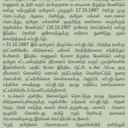
ராணுவம் நடத்தி வரும் தாக்குதலை உடனடியாக நிறுத்த வேண்டும்
என்று வற்புறுத்தி தமிழகம் முழுதும் 17.10.1987 அன்று முழு
அடைப்புக்கு ஆதரவு அளித்து, தமிழக மக்கள் கடைகளை
அடைத்து, தமிழக மக்களின் ஒருமித்த உணர்வை உலகுக்குத்
தெரிவிக்க வேண்டும்” (16.10.1987 நாளேடு செய்திகள்) என்று
இந்திய அரசின் துரோகத்துக்கு எதிராக துணிந்து குரல்
கொடுத்தவர் எம்.ஜி.ஆர்.
• 31.10.1987 இல் தமிழகம் திரும்பிய எம்.ஜி.ஆர். அடுத்த நான்கு
நாட்களிலேயே விடுதலைப் புலிகள் பிரதிநிதிகளை சந்தித்துப்
பேசினார். இந்திய ராணுவம் போரை நிறுத்த வேண்டும் என்று
தமிழக சட்டமன்றத்தில் தீர்மானம் கொண்டு வரும் முயற்சிகளில்
இறங்கினார். பதறிப் போன இந்திய ஆட்சி, உடனே அப்படி ஒரு
தீர்மானம் கொண்டு வராமல் தடுப்பதற்கு வெளிநாட்டுத் துறை
அமைச்சர் நட்வர்சிங்கை சென்னைக்கு அனுப்பி, எம்.ஜி.ஆரை
சந்திக்க வைத்தது. எம்.ஜி.ஆர். தமது எதிர்ப்பு உணர்வுகளை
நட்வர்சிங்கிடம் வெளிப்படுத்தினார்.
• உடல்நலம் குன்றிய நிலையிலும் தொடர்ந்து தமது ஆதரவை
விடுதலைப்புலிகளுக்கு வழங்கியே வந்தவர் எம்.ஜி.ஆர். அதன்
பிறகு, அவர் வாழ்ந்த காலம் மிகக் குறுகியது. மரணம் - அவரை
தழுவிக் கொண்டது. தமிழ் ஈழத் தேசியத் தலைவர்
பிரபாகரன்தனது இரங்கல் செய்தியில் கூறினார்:
“ஈழத் தமிழினம் அநாதையாக ஆதரவின்றித் தவித்துக்