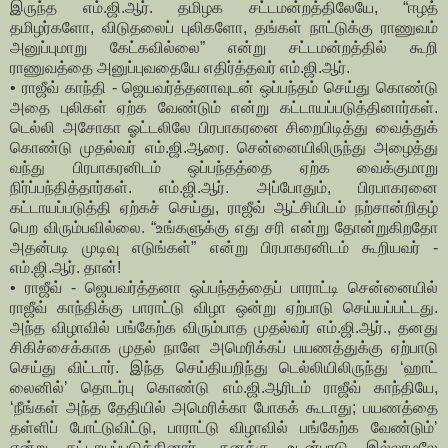
இருந்த எம்.ஜி.ஆர். தமிழக சட்டமன்றத்திலேயே, “ஈழத்
தமிழர்களோ, விடுதலைப் புலிகளோ, தங்கள் நாட்டுக்கு ராணுவம்
அனுப்புமாறு கேட்கவில்லை” என்று சட்டமன்றத்தில் கூறி
ராணுவத்தை அனுப்புவதையே எதிர்த்தவர் எம்.ஜி.ஆர்.
• ராஜீவ் காந்தி - ஜெயவர்த்தனாவுடன் ஒப்பந்தம் செய்து கொண்டு
அதை புலிகள் ஏற்க வேண்டும் என்று கட்டாயப்படுத்தினார்கள்.
டெல்லி அசோகா ஓட்டலிலே பிரபாகரனை சிறைபிடித்து வைத்துக்
கொண்டு முதல்வர் எம்.ஜி.ஆரை. சென்னையிலிருந்து அழைத்து
வந்து பிரபாகரனிடம் ஒப்பந்தத்தை ஏற்க வைக்குமாறு
நிர்ப்பந்தித்தார்கள். எம்.ஜி.ஆர். அப்போதும், பிரபாகரனை
கட்டாயப்படுத்தி ஏற்கச் செய்து, ராஜீவ் ஆட்சியிடம் நற்சான்றிதழ்
பெற விரும்பவில்லை. “உங்களுக்கு எது சரி என்று தோன்றுகிறதோ
அதன்படி முடிவு எடுங்கள்” என்று பிரபாகரனிடம் கூறியவர் -
எம்.ஜி.ஆர். தான்!
• ராஜீவ் - ஜெயவர்த்தனா ஒப்பந்தத்தைப் பாராட்டி சென்னையில்
ராஜீவ் காந்திக்கு பாராட்டு விழா ஒன்று ஏற்பாடு செய்யப்பட்டது.
அந்த விழாவில் பங்கேற்க விரும்பாத முதல்வர் எம்.ஜி.ஆர்., தனது
சிகிச்சைக்காக முதல் நாளே அமெரிக்கப் பயணத்துக்கு ஏற்பாடு
செய்து விட்டார். இந்த செய்தியறிந்து டெல்லியிலிருந்து ‘ஹாட்
லைனில்’ தொடர்பு கொண்டு எம்.ஜி.ஆரிடம் ராஜீவ் காந்தியே,
‘நீங்கள் அந்த தேதியில் அமெரிக்கா போகக் கூடாது; பயணத்தை
தள்ளிப் போட்டுவிட்டு, பாராட்டு விழாவில் பங்கேற்க வேண்டும்’
என்று கட்டாயப்படுத்தினார். தனக்கு உடன்பாடு இல்லாமலே