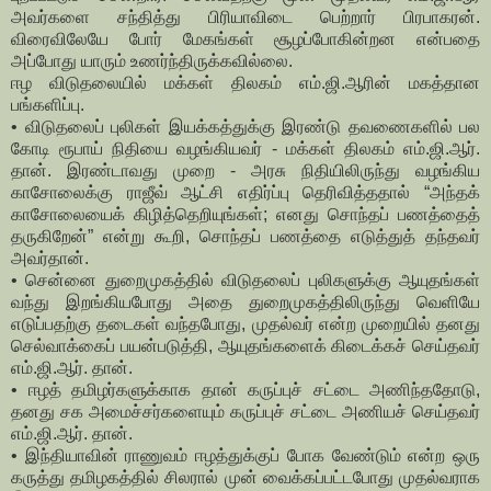
அவர்களை சந்தித்து பிரியாவிடை பெற்றார் பிரபாகரன்.
விரைவிலேயே போர் மேகங்கள் சூழப்போகின்றன என்பதை
அப்போது யாரும் உணர்ந்திருக்கவில்லை.
ஈழ விடுதலையில் மக்கள் திலகம் எம்.ஜி.ஆரின் மகத்தான
பங்களிப்பு.
• விடுதலைப் புலிகள் இயக்கத்துக்கு இரண்டு தவணைகளில் பல
கோடி ரூபாய் நிதியை வழங்கியவர் - மக்கள் திலகம் எம்.ஜி.ஆர்.
தான். இரண்டாவது முறை - அரசு நிதியிலிருந்து வழங்கிய
காசோலைக்கு ராஜீவ் ஆட்சி எதிர்ப்பு தெரிவித்ததால் “அந்தக்
காசோலையைக் கிழித்தெறியுங்கள்; எனது சொந்தப் பணத்தைத்
தருகிறேன்” என்று கூறி, சொந்தப் பணத்தை எடுத்துத் தந்தவர்
அவர்தான்.
• சென்னை துறைமுகத்தில் விடுதலைப் புலிகளுக்கு ஆயுதங்கள்
வந்து இறங்கியபோது அதை துறைமுகத்திலிருந்து வெளியே
எடுப்பதற்கு தடைகள் வந்தபோது, முதல்வர் என்ற முறையில் தனது
செல்வாக்கைப் பயன்படுத்தி, ஆயுதங்களைக் கிடைக்கச் செய்தவர்
எம்.ஜி.ஆர். தான்.
• ஈழத் தமிழர்களுக்காக தான் கருப்புச் சட்டை அணிந்ததோடு,
தனது சக அமைச்சர்களையும் கருப்புச் சட்டை அணியச் செய்தவர்
எம்.ஜி.ஆர். தான்.
• இந்தியாவின் ராணுவம் ஈழத்துக்குப் போக வேண்டும் என்ற ஒரு
கருத்து தமிழகத்தில் சிலரால் முன் வைக்கப்பட்டபோது முதல்வராக