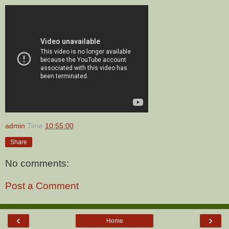
admin
Time
10:55:00
Share
No comments:
Post a Comment
‹
›
Home