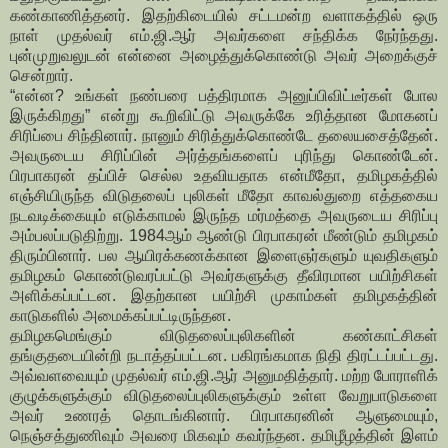
கண்காணித்தனர். இதற்கிடையில் சட்டமன்ற வளாகத்தில் ஒரு
நாள் முதல்வர் எம்.ஜி.ஆர் அவர்களை சந்திக்க நேர்ந்தது.
புன்முறுவலுடன் என்னை அழைத்துக்கொண்டு அவர் அறைக்குச்
சென்றார்.
“என்ன? உங்கள் நண்பரை பத்திரமாக அனுப்பிவிட்டீர்கள் போல
இருக்கிறது” என்று கூறிவிட்டு அவருக்கே உரித்தான மோகனப்
சிரிப்பை சிந்தினார். நானும் சிரித்துக்கொண்டே தலையசைத்தேன்.
அவருடைய சிரிப்பின் அர்த்தங்களைப் புரிந்து கொண்டேன்.
பிரபாகரன் தப்பிச் செல்ல உதவியதாக என்மீதோ, தமிழகத்தில்
எஞ்சியிருந்த விடுதலைப் புலிகள் மீதோ காவல்துறை எத்தகைய
நடவடிக்கையும் எடுக்காமல் இருந்த மர்மத்தை அவருடைய சிரிப்பு
அம்பலப்படுதிற்று. 1984ஆம் ஆண்டு பிரபாகரன் மீண்டும் தமிழகம்
திரும்பினார். பல ஆயிரக்கணக்கான இளைஞர்களும் யுவதிகளும்
தமிழகம் கொண்டுவரப்பட்டு அவர்களுக்கு தீவிரமான பயிற்சிகள்
அளிக்கப்பட்டன. இதற்கான பயிற்சி முகாம்கள் தமிழகத்தின்
காடுகளில் அமைக்கப்பட்டிருந்தன.
தமிழகமெங்கும் விடுதலைப்புலிகளின் கண்காட்சிகள்
தங்குதடையின்றி நடாத்தப்பட்டன. பகிரங்கமாக நிதி திரட்டப்பட்டது.
அவ்வளவையும் முதல்வர் எம்.ஜி.ஆர் அனுமதித்தார். மற்ற போராளிக்
குழுக்களுக்கும் விடுதலைப்புலிகளுக்கும் உள்ள வேறுபாடுகளை
அவர் உணரத் தொடங்கினார். பிரபாகரனின் ஆளுமையும்,
நெஞ்சத்துணிவும் அவரை மிகவும் கவர்ந்தன. தமிழீழத்தின் இளம்