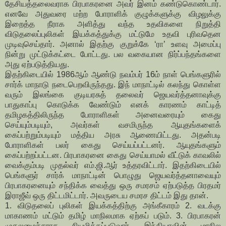
தேசியத்தலைவராக பிரபாகரனை அவர் இனம் கண்டுகொண்டார்.
எனவே அதுவரை மற்ற போராளிக் குழுக்களுக்கு விழலுக்கு
இறைத்த நீராக அளித்து வந்த உதவிகளை நிறுத்தி
விடுதலைப்புலிகள் இயக்கத்துக்கு மட்டுமே உதவி புரிவதென
முடிவுசெய்தார். அனால் இதற்கு குறுக்கே ‘ரா’ உளவு அமைப்பு
நின்று முட்டுக்கட்டை போட்டது. பல வகையான நிர்ப்பந்தங்களை
அது ஏற்படுத்தியது.
இதற்கிடையில் 1986ஆம் ஆண்டு நவம்பர் 16ம் நாள் பெங்களுரில்
சார்க் மாநாடு நடைபெறவிருந்தது. இந் மாநாட்டில் கலந்து கொள்ள
வரும் இலங்கை குடியரசுத் தலைவர் ஜெயவர்த்தனாவுக்கு
பாதுகாப்பு கொடுக்க வேண்டும் எனக் காரணம் காட்டித்
தமிழகத்திலிருந்த போராளிகள் அனைவரையும் கைது
செய்யும்படியும், அவர்கள் வசமிருந்த ஆயுதங்களைக்
கைப்பற்றும்படியும் மத்திய அரசு ஆணையிட்டது. அதன்படி
போராளிகள் பலர் கைது செய்யப்பட்டனர். ஆயுதங்களும்
கைப்பற்றப்பட்டன. பிரபாகரனை கைது செய்யாமல் வீட்டுக் காவலில்
வைக்கும்படி முதல்வர் எம்.ஜி.ஆர் உத்தரவிட்டார். இதற்கிடையில்
பெங்களுர் சார்க் மாநாட்டின் பொழுது ஜெயவர்த்தனாவையும்
பிரபாகரனையும் சந்திக்க வைத்து ஒரு சமரசம் ஏற்படுத்த பிரதமர்
இராஜீவ் ஒரு திட்டமிட்டார். அவருடைய சமரச திட்டம் இது தான்.
1. விடுதலைப் புலிகள் இயக்கத்திற்கு அங்கீகாரம் 2. வடக்கு
மாகாணம் மட்டும் தமிழ் மாநிலமாக ஏற்கப் படும். 3. பிரபாகரன்
முதலமைச்சராக நியமிக்கப்படுவார். இந்தியாவின் மாநில