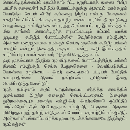
கொண்டிருக்கையில் உதவிக்கரம் நீட்டி உறுதியாகத் துணை நின்ற
புரட்சித் தலைவரே! தமிழீழப் போராட்டத்துக்கு ஆதரவும், ஊக்கமும்
கொடுத்த செயல் வீரரே! தங்களது இழப்பு என்பது வேதனைச்
சகதியில் சிக்கிக் கிடக்கும் தமிழீழ மக்கள் மார்பில் தீ மூட்டுவது
போலுள்ளது. என்மீது கொண்டிருந்த அன்பையும், ஈழ இயக்கத்தின்
மீது தாங்கள் கொண்டிருந்த ஈடுபாட்டையும் எம்மால் மறக்க
முடியாது. தமிழீழப் போராட்டத்தின் வெற்றிக்காக எம்.ஜி.ஆர்.
அவர்கள் மறைமுகமாக எமக்குச் செய்த உதவிகள் தமிழீழ மக்கள்
மனதில் என்றும் நிலைத்திருக்கும்” - என்று கூறி இயக்கத்தின்
சார்பில் பிரபாகரன் கண்ணீர் அஞ்சலி செலுத்தினார்.
ஒரு முதல்வராக இருந்து ஈழ விடுதலைப் போராட்டத்திற்கு மக்கள்
திலகம் எம்.ஜி.ஆர். செய்த பேருதவிகளை - வெளிப்படுத்திய
கொள்கை உறுதியை - அவர் கலைஞரைப் பட்டியல் போட்டுக்
காட்டியதில்லை. ஆனால் நன்றியுள்ள தமிழினம் இதை
வெளிப்படுத்த வேண்டும்.
ஈழத் தமிழினம் கடும் நெருக்கடியை சந்தித்த காலத்தில்
முதல்வராக இருந்த கலைஞர் செயல்பட்டதையும், இழைத்த
துரோகத்தையும் மறைந்த எம்.ஜி.ஆர். அவர்களோடு ஒப்பிட்டுப்
பார்க்கிறோம். ஆம்; அப்போதுதான் எம்.ஜி.ஆர். பெருமை - அருமை
புரிகிறது. ஈழத் தமிழர் விடுதலைப் போராட்ட வரலாற்றில் எம்.ஜி.ஆர்.
அவர்களின் பங்களிப்பு பிரிக்க முடியாத பக்கங்களாகவே இருக்கும்.
ஈழம் ரஞ்சன்