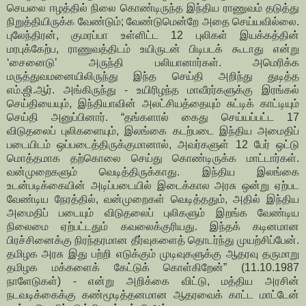
செயலை ஈழத்தில் நிலை கொண்டிருந்த இந்திய ராணுவம் தடுத்து
நிறுத்தியிருக்க வேண்டும்; வேண்டுமென்றே அதை செய்யவில்லை.
புலேந்திரன், குமரப்பா உள்ளிட்ட 12 புலிகள் இயக்கத்தின்
மரபுக்கேற்ப, ராணுவத்திடம் உயிருடன் பிடிபடக் கூடாது என்று
‘சைனைடு’ அருந்தி பலியானார்கள். அமெரிக்க
மருத்துவமனையிலிருந்து இந்த செய்தி அறிந்து துடித்த
எம்.ஜி.ஆர். அங்கிருந்து - உயிரிழந்த மாவீரர்களுக்கு இரங்கல்
செய்தியையும், இந்தியாவின் அலட்சியத்தையும் சுட்டிக் காட்டியும்
செய்தி அனுப்பினார். “தங்களால் கைது செய்யப்பட்ட 17
விடுதலைப் புலிகளையும், இலங்கை கடற்படை இந்திய அமைதிப்
படையிடம் ஒப்படைத்திருக்குமானால், அவர்களுள் 12 பேர் ஒட்டு
மொத்தமாக தற்கொலை செய்து கொண்டிருக்க மாட்டார்கள்.
வன்முறைகளும் வெடித்திருக்காது. இந்திய இலங்கை
உடன்படிக்கையின் அடிப்படையில் இடைக்கால அரசு ஒன்று ஏற்பட
வேண்டிய நேரத்தில், வன்முறைகள் வெடித்ததும், அதில் இந்திய
அமைதிப் படையும் விடுதலைப் புலிகளும் இறங்க வேண்டிய
நிலைமை ஏற்பட்டதும் கவலைக்குரியது. இந்தக் கடினமான
பிரச்சினைக்கு நிரந்தரமான தீர்வுகளைத் தொடர்ந்து முயற்சிப்பேன்.
தமிழக அரசு இது பற்றி எடுக்கும் முடிவுகளுக்கு ஆதரவு தருமாறு
தமிழக மக்களைக் கேட்டுக் கொள்கிறேன்” (11.10.1987
நாளேடுகள்) - என்று அறிக்கை விட்டு, மத்திய அரசின்
நடவடிக்கைக்கு கண்மூடித்தனமான ஆதரவைக் காட்ட மாட்டேன்