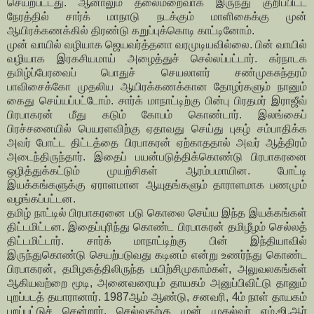
செயற்பட்டது. ஆனாலும் தலைமறைவாக இருந்து குறிப்பிட்ட
நேரத்தில் சார்க் மாநாடு நடக்கும் மாளிகைக்கு முன்
ஆயிரக்கணக்கில் திரண்டு கறுப்புக்கொடி காட்டினோம்.
முன் வாயில் வழியாக ஜெயவர்த்தனா வரமுடியவில்லை. பின் வாயில்
வழியாக இரகசியமாய் அழைத்துச் செல்லப்பட்டார். கர்நாடக
தமிழ்ப்பேரவைப் பொதுச் செயலாளர் சண்முகசுந்தரம்
பாவிசைக்கோ முதலிய ஆயிரக்கணக்கான தோழர்களும் நானும்
கைது செய்யப்பட்டோம். சார்க் மாநாட்டிற்கு பின்பு பிரதமர் இராஜீவ்
பிரபாகரன் மீது கடும் கோபம் கொண்டார். இலங்கைப்
பிரச்சனையில் பெயரளவிற்கு ஏதாவது செய்து புகழ் சம்பாதிக்க
அவர் போட்ட திட்டத்தை பிரபாகரன் ஏற்காததால் அவர் ஆத்திரம்
அடைந்திருந்தார். இதைப் பயன்படுத்திக்கொண்டு பிரபாகரனை
ஒழித்துக்கட்டும் முயற்சிகள் ஆரம்பமாயின. போட்டி
இயக்கங்களுக்கு ஏராளமான ஆயுதங்களும் தாராளமாக பணமும்
வழங்கப்பட்டன.
தமிழ் நாட்டில் பிரபாகரனை படு கொலை செய்ய இந்த இயக்கங்கள்
திட்டமிட்டன. இதைப்புரிந்து கொண்ட பிரபாகரன் தமிழீழம் செல்லத்
திட்டமிட்டார். சார்க் மாநாட்டிற்கு பின் இந்தியாவில்
இருந்துகொண்டு செயற்படுவது கடினம் என்று உணர்ந்து கொண்ட
பிரபாகரன், தமிழகத்திலிருந்த பயிற்சிமுகாம்கள், அலுவலகங்கள்
ஆகியவற்றை மூடி, அனைவரையும் தாயகம் அனுப்பிவிட்டு தானும்
புறப்படத் தயாரானார். 1987ஆம் ஆண்டு, சனவரி, 4ம் நாள் தாயகம்
புறப்பட்டுச் சென்றார். செல்வதற்கு முன் முதல்வர் எம்.ஜி.ஆர்