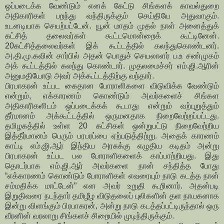
ஒப்படைக்க வேண்டும் எனக் கேட்டு சிங்களக் காவல்துறை
அதிகாரிகள் பறந்து வந்திருக்கும் செய்தியே அதுவாகும்.
உடனடியாக செயற்பட்டேன். யூன் மாதம் முதல் நாள் அனைத்துக்
கட்சித் தலைவர்கள் கூட்டமொன்றைக் கூட்டினேன்.
20கட்சித்தலைவர்கள் இக் கூட்டத்தில் கலந்துகொண்டனர்.
அ.தி.மு.கவின் சார்பில் அதன் பொதுச் செயலாளர் ப.உ சண்முகம்
அக் கூட்டத்தில் கலந்து கொண்டார். முதலமைச்சர் எம்.ஜி.ஆரின்
அனுமதியோடு அவர் அக்கூட்டத்திற்கு வந்தார்.
பிரபாகரன் உட்பட கைதான போராளிகளை விடுவிக்க வேண்டும்
என்றும், எக்காரணம் கொண்டும் அவர்களைச் சிங்கள
அதிகாரிகளிடம் ஒப்படைக்கக் கூடாது என்றும் வற்புறுத்தும்
தீர்மானம் அக்கூட்டத்தில் ஒருமனதாக நிறைவேற்றப்பட்டது.
தமிழகத்தில் உள்ள 20 கட்சிகள் ஒன்றுபட்டு நிறைவேற்றிய
இத்தீர்மானம் பெரும் பரபரப்பை ஏற்படுத்திற்று. அதைக் காரணம்
காட்டி எம்.ஜி.ஆர் இந்திய அரசுக்கு எழுதிய கடிதம் அன்று
பிரபாகரன் உட்பட பல போராளிகளைக் காப்பாற்றியது. இது
தொடர்பாக எம்.ஜி.ஆர் அவர்களை நான் சந்தித்த போது
“எக்காரணம் கொண்டும் போராளிகள் எவரையும் நாடு கடத்த நான்
சம்மதிக்க மாட்டேன்” என அவர் உறுதி கூறினார். அதன்படி
இறுதிவரை நடந்தார் தமிழீழ விடுதலைப் புலிகளின் தள நாயகனாக
இன்று விளங்கும் பிரபாகரன், அன்று நாடு கடத்தப்பட்டிருந்தால் ஒரு
வீரனின் வரலாறு சிங்களச் சிறையில் முடிந்திருக்கும்.