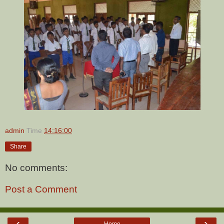
admin
Time
14:16:00
Share
No comments:
Post a Comment
‹
›
Home