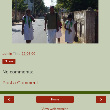
admin
Time
22:06:00
Share
No comments:
Post a Comment
‹
›
Home
View web version