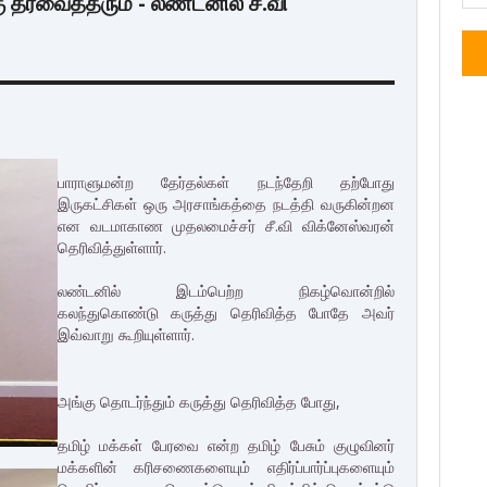
ு தீர்வைத்தரும் - லண்டனில் சீ.வி
பாராளுமன்ற தேர்தல்கள் நடந்தேறி தற்போது
இருகட்சிகள் ஒரு அரசாங்கத்தை நடத்தி வருகின்றன
என வடமாகாண முதலமைச்சர் சீ.வி விக்னேஸ்வரன்
தெரிவித்துள்ளார்.
லண்டனில் இடம்பெற்ற நிகழ்வொன்றில்
கலந்துகொண்டு கருத்து தெரிவித்த போதே அவர்
இவ்வாறு கூறியுள்ளார்.
அங்கு தொடர்ந்தும் கருத்து தெரிவித்த போது,
தமிழ் மக்கள் பேரவை என்ற தமிழ் பேசும் குழுவினர்
மக்களின் கரிசணைகளையும் எதிர்ப்பார்ப்புகளையும்