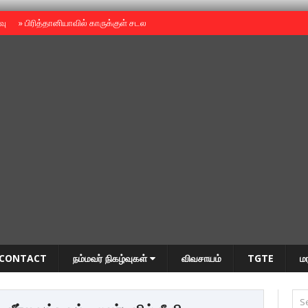
ைவு
»
பிரித்தானியாவில் காருக்குள் சடலம் -தமிழருடையதா ?
»
தியாகதீபம் அன்னை
CONTACT
நம்மவர் நிகழ்வுகள்
விவசாயம்
TGTE
ம