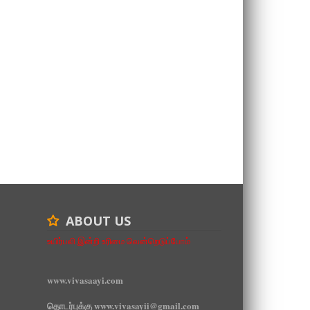
ABOUT US
உயிர்பலி இன்றி உரிமை வென்றெடுப்போம்
www.vivasaayi.com
தொடர்புக்கு www.vivasayii@gmail.com