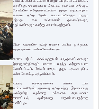
வெளிப்படையாக கொண்டுவரும் விதத்தில் செயற்பட்டு
வருகிறது. சென்றமாதம் அவர்கள் நடத்திய மாபெரும்
பேரணியில் தமிழரசுக்கட்சியின் மூத்த உறுப்பினர்கள்
சிலரும், தமிழ் தேசிய கூட்டமைப்பினதும் மற்றும்
மற்றைய சில கட்சிகளின் தலைவர்களும்,
உறுப்பினர்களும் கலந்து கொண்டிருந்தனர்.
அந்த வகையில் தமிழ் மக்கள் பலரின் ஒன்றுபட்ட
கருத்துக்கள் பலவெளிவருகின்றன.
சுனாமி ஏற்பட்ட காலப்பகுதியில் விடுதலைப்புலிகளும்
இராணுவத்தினரும் பகையை மறந்து ஒற்றுமையாக
செயற்பட்டனர். பின்னர் பழைய குருடி கதவை திறடி
என்ற நிலைக்கு வந்துவிட்டனர்.
மூன்று கருத்துக்களை உங்கள் முன்
சமர்ப்பிக்கிறேன்,முதலாவது தமிழ்ப்பற்று, இரண்டாவது
செய்நன்றி மறக்காத மக்களாக அடையாளம்
காணப்படல், மூன்றாவது விதண்டாவாதத்தை
தவிர்ப்பது.