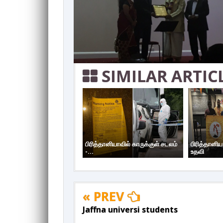
SIMILAR ARTIC
பிரித்தானியாவில் காருக்குள் சடலம்
பிரித்தானி
-...
உதவி
« PREV
Jaffna universi students