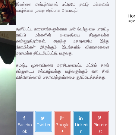
இவற்றை பின்பற்றினால் மட்டுமே தமிழ் மக்களின்
வாழ்க்கை முறை சிறப்பாக அமையும்.
Ho
மரண
தனிப்பட்ட காரணங்களுக்காக பலர் வேற்றுமை பாராட்டி
நாட்டு மக்களின் அமைதியை சீர்குலைக்க
எண்ணுகிறார்கள். அதற்கு உதாரணமே இந்து
கோயில்கள் இருக்கும் இடங்களில் விகாரைகளை
அமைக்க திட்டமிடப்பட்டு வருவது.
சமஷ்டி முறையிலான அரசியலமைப்பு மட்டும் தான்
எம்முடைய நல்வாழ்வுக்கு வழிவகுக்கும் என சீ.வி
விக்னேஸ்வரன் தெரிவித்துள்ளமை குறிப்பிடத்தக்கது.
Facebo
Twitter
Google
Linkedi
Pintere
ok
+
n
st