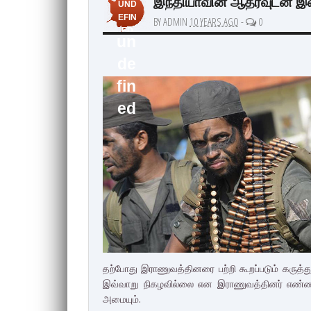
இந்தியாவின் ஆதரவுடன் இல
UND
EFIN
BY ADMIN
10 YEARS AGO
-
0
ED
un
de
fin
ed
தற்போது இராணுவத்தினரை பற்றி கூறப்படும் கரு
இவ்வாறு நிகழவில்லை
என இராணுவத்தினர் எண்ணிவ
அமையும்.