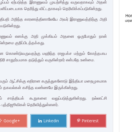
ப்பம் ஏற்படுத்த
இராணுவம் முயற்சித்து வருவதாகவும் அதன்
ெளிப்படையாக தெரிந்து
விட்டதாகவும் தெரிவிக்கப்படுகின்றது.
Ho
ாதிபதி அறிந்த
காரணத்தினாலேயே அவர் இராணுவத்திற்கு அதி
மரண
்படுகின்றது.
ராணுவம் எனக்கு அதி முக்கியம்
அதனை ஒருபோதும் நான்
ின்றமை குறிப்பிடத்தக்கது.
யினை கொண்டுவருவதற்கு
மஹிந்த ராஜபக்ச மற்றும் கோத்தபாய
ி சாதூர்யமாக தடுத்தும் வருகின்றார் என்பதே உண்மை.
வரும்
ஆட்சிக்கு எதிரான கருத்துகளோடு இந்தியா மறைமுகமாக
ும் தகவல்கள் கசிந்த
வண்ணமே இருக்கின்றது.
ும்
சாத்தியக் கூறுகளை வலுப்படுத்துகின்றது. நல்லாட்சி
 புத்திஜூவிகள் தெரிவித்துள்ளனர்.
Google+
Linkedin
Pinterest