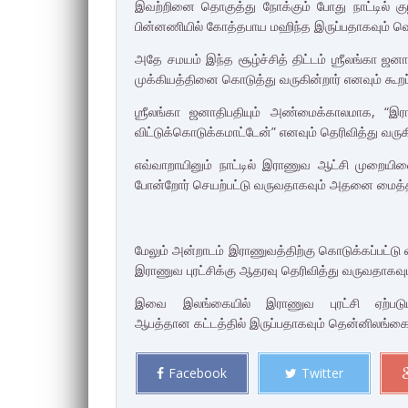
இவற்றினை தொகுத்து நோக்கும் போது நாட்டில் குழ
பின்னணியில் கோத்தபாய
மஹிந்த இருப்பதாகவும் வ
அதே சமயம் இந்த சூழ்ச்சித் திட்டம் ஶ்ரீலங்கா ஜன
முக்கியத்தினை
கொடுத்து வருகின்றார் எனவும் கூறப
ஶ்ரீலங்கா ஜனாதிபதியும் அண்மைக்காலமாக, “இ
விட்டுக்கொடுக்கமாட்டேன்”
எனவும் தெரிவித்து வருக
எவ்வாறாயினும் நாட்டில் இராணுவ ஆட்சி முறை
போன்றோர் செயற்பட்டு
வருவதாகவும் அதனை மைத்திர
மேலும் அன்றாடம் இராணுவத்திற்கு கொடுக்கப்பட்டு 
இராணுவ
புரட்சிக்கு ஆதரவு தெரிவித்து வருவதாகவ
இவை இலங்கையில் இராணுவ புரட்சி ஏற்பட
ஆபத்தான
கட்டத்தில் இருப்பதாகவும் தென்னிலங்கை
Facebook
Twitter