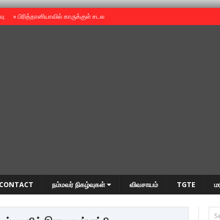
ைவு
»
பிரித்தானியாவில் காருக்குள் சடலம் -தமிழருடையதா ?
»
தியாகதீபம் அன்னை
CONTACT
நம்மவர் நிகழ்வுகள்
விவசாயம்
TGTE
ம