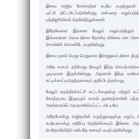
இவை ராஜித சேனாரத்ன கூறிய கருத்துகள்
புரட்சி
திட்டமிடப்படுகின்றது. என்பதை வலுப்பட
புத்திஜூவிகள் தெரிவித்துள்ளனர்.
இதேவேளை இதனை மேலும் வலுப்படுத்தும
இவ்வாறான
அவல நிலை தோன்ற வில்லை என அனை
சொல்லிக் கொண்டே வருகின்றது.
இவை மூலம் மெது மெதுவாக இராணுவம் திசை திருப
அதே சமயம் தற்போது நிகழும் இந்த செயற்பாடுக
முடியுமாக
இருக்கின்றது. அதனால் இந்த வலி
சுட்டிக்காட்டியிருந்தமையும்
குறிப்பிடத்தக்கது.
மேலும் சுதந்திரக்கட்சி கூட்டங்களுக்கு மற்றும் கூட
கோத்தபாய இருவரும்
கமால் குணரத்னவின் புத்த
அண்மையில் அவதானிக்கப்பட்ட விடயமே.
அதேபோன்று ராஜிதவின் கருத்துகளுக்கு மறுப்பு
கூறியமைக்கு
எதிர்ப்பு தெரிவிக்கவும் இல்லை
பெரிதாகிவிடும் என்பதே எனவும் கூறப்படுகின்றது.