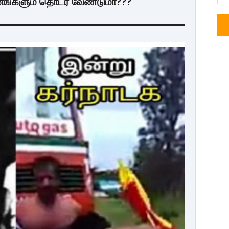
னங்களும் தொடர வேண்டுமா???