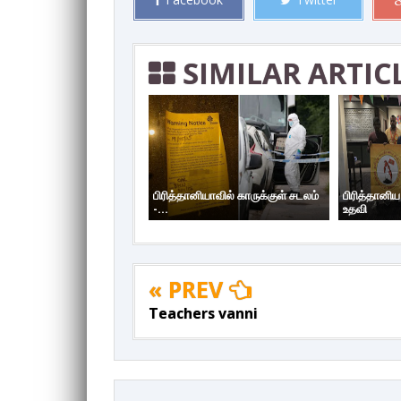
SIMILAR ARTIC
பிரித்தானியாவில் காருக்குள் சடலம்
பிரித்தானி
-...
உதவி
« PREV
Teachers vanni