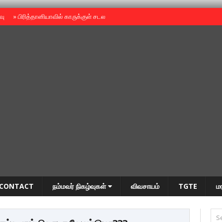
ைவு
»
பிரித்தானியாவில் காருக்குள் சடலம் -தமிழருடையதா ?
»
தியாகதீபம் அன்னை
CONTACT
நம்மவர் நிகழ்வுகள்
விவசாயம்
TGTE
ம