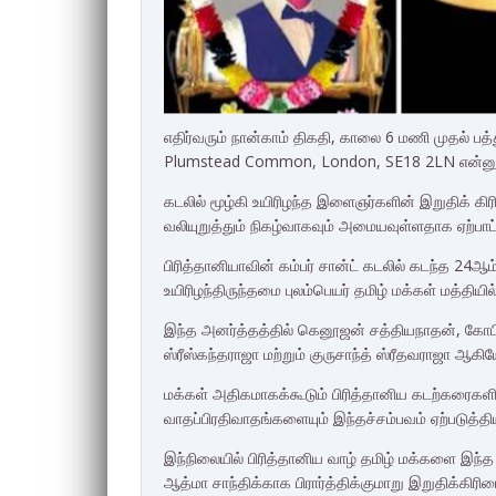
எதிர்வரும் நான்காம் திகதி, காலை 6 மணி முதல் 
Plumstead Common, London, SE18 2LN என்னும் இ
கடலில் மூழ்கி உயிரிழந்த இளைஞர்களின் இறுதிக் கி
வலியுறுத்தும் நிகழ்வாகவும் அமையவுள்ளதாக ஏற்பாட்
பிரித்தானியாவின் கம்பர் சான்ட் கடலில் கடந்த 24ஆம்
உயிரிழந்திருந்தமை புலம்பெயர் தமிழ் மக்கள் மத்தியில
இந்த அனர்த்தத்தில் கெனூஜன் சத்தியநாதன், கோபிக
ஸ்ரீஸ்கந்தராஜா மற்றும் குருசாந்த் ஸ்ரீதவராஜா ஆகி
மக்கள் அதிகமாகக்கூடும் பிரித்தானிய கடற்கரைகளில்
வாதப்பிரதிவாதங்களையும் இந்தச்சம்பவம் ஏற்படுத்திய
இந்நிலையில் பிரித்தானிய வாழ் தமிழ் மக்களை இந
ஆத்மா சாந்திக்காக பிரார்த்திக்குமாறு இறுதிக்கிரி