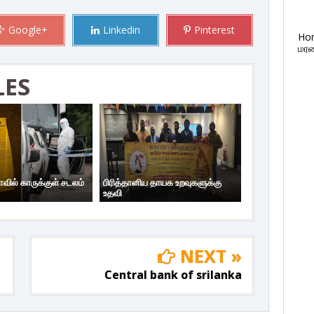
Google+
Linkedin
Pinterest
Ho
மரண
LES
ாவில் காருக்குள் சடலம்
பிரித்தானிய தாயக உறவுகளுக்கு
உதவி
NEXT »
Central bank of srilanka