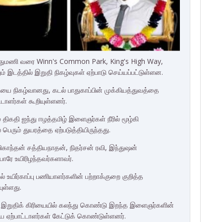
பத்துமணி வரை Winn's Common Park, King's High Way,
டத்தில் இறுதி நிகழ்வுகள் ஏற்பாடு செய்யப்பட்டுள்ளன.
ரியை நிகழ்வானது, கடல் பாதுகாப்பின் முக்கியத்துவத்தை
டாளர்கள் கூறியுள்ளனர்.
 திகதி ஐந்து ஈழத்தமிழ் இளைஞர்கள் நீரில் மூழ்கி
் பெரும் துயரத்தை ஏற்படுத்தியிருந்தது.
ாந்தன் சத்தியநாதன், நிதர்சன் ரவி, இந்துஷன்
யோரே உயிரிழந்தவர்களாவர்.
 உயிர்காப்பு பணியாளர்களின் பற்றாக்குறை குறித்த
ுள்ளது.
்த இறுதிக் கிரியையில் கலந்து கொண்டு இறந்த இளைஞர்களின்
யை ஏற்பாட்டாளர்கள் கேட்டுக் கொண்டுள்ளனர்.