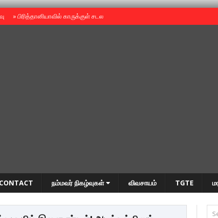
ைவு
»
பிரித்தானியாவில் காருக்குள் சடலம் -தமிழருடையதா ?
»
தியாகதீபம் அன்னை
CONTACT
நம்மவர் நிகழ்வுகள்
விவசாயம்
TGTE
ம