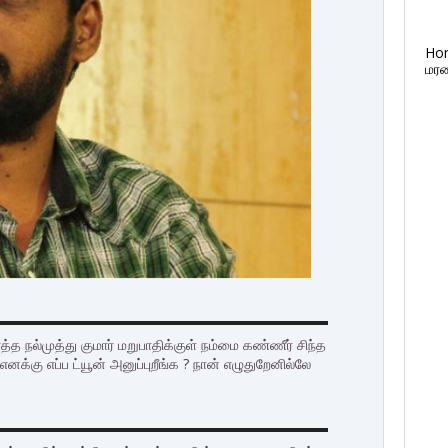
Ho
மரண
்த நல்முத்து குமார் மறுபாதிக்குள் நம்மை கண்ணீர் சிந்த
க்கு எப்ப ட்யூன் அனுப்புறீங்க ? நான் எழுதுறேனில்லே