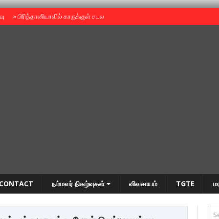
ைவு
»
பிரித்தானியாவில் காருக்குள் சடலம் -தமிழருடையதா ?
»
தியாகதீபம் அன்னை
CONTACT
நம்மவர் நிகழ்வுகள்
விவசாயம்
TGTE
ம