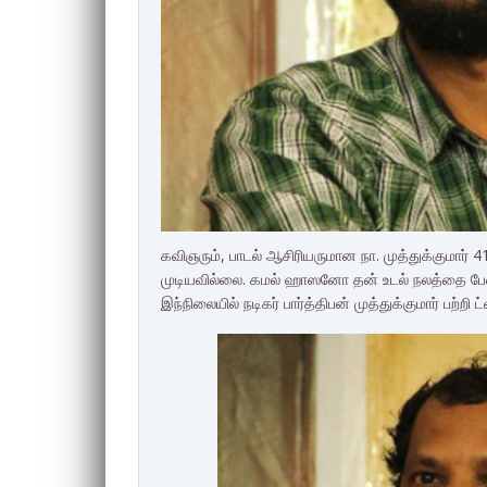
கவிஞரும், பாடல் ஆசிரியருமான நா. முத்துக்குமார
முடியவில்லை. கமல் ஹாஸனோ தன் உடல் நலத்தை பேண
இந்நிலையில் நடிகர் பார்த்திபன் முத்துக்குமார் பற்றி ட