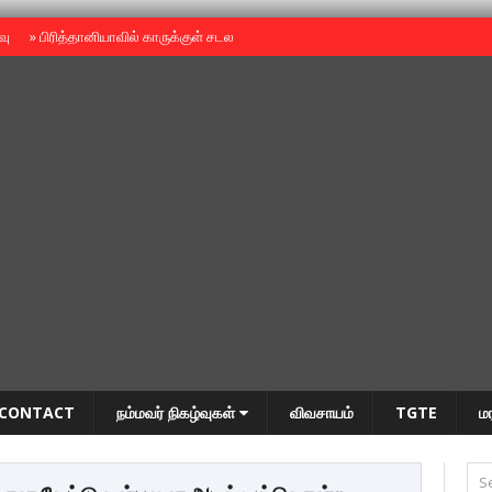
ைவு
»
பிரித்தானியாவில் காருக்குள் சடலம் -தமிழருடையதா ?
»
தியாகதீபம் அன்னை
CONTACT
நம்மவர் நிகழ்வுகள்
விவசாயம்
TGTE
ம