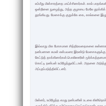
எம்மீது மின்சாரத்தை பாய்ச்சினார்கள். கால் பாதங்
ஒன்றினை நுழைத்து, அந்த குழாயை மேலே தூக்கிக் க
தூங்கியது. மேசைக்கு குறுக்கே கை, கால்களை இழுத்
இவ்வாறு மிக மோசமான சித்திரவதைகளை சுன்னாகம்
நண்பனான சுமன் என்பவரை இரண்டு மேசைகளுக்கு இ
கேட்டுத் தாக்கினார்கள்.பொலிஸாரின் மூர்க்கத்தனமா
கொட்டி நண்பன் உயிரிழந்துவிட்டான். அதனை அடுத்
அப்புறப்படுத்திவிட்டனர்.
பின்னர், உயிரிழந்த எமது நண்பனின் உடலை கிளிநொச்
குளத்தில் வீழ்ந்து தற்கொலை செய்துகொண்டதாக 