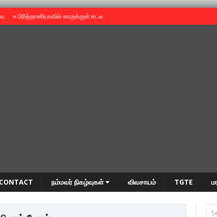
ைவு
»
பிரித்தானியாவில் காருக்குள் சடலம் -தமிழருடையதா ?
»
தியாகதீபம் அன்னை
CONTACT
நம்மவர் நிகழ்வுகள்
விவசாயம்
TGTE
ம