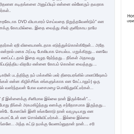
புரிதலான கடிதங்களை அனுப்பியும் என்னை எல்லோரும் தவறாக
்கள்..
Ho
மரண
ுறைகேடாக DVD வியாபாரம் செய்வதை நிறுத்தவேண்டும்” என
 எனக்கு கோபமில்லை.. இதை வைத்து சிலர் குளிர்காய நாமே
 சகோதரர்கள் ஏறி விளையாண்டதாக எடுத்துக்கொள்கிறேன்… அதே
் என்றால் மனசு அப்படி போலியாக செயல்பட மறுக்கிறது… எனவே
ி எனப்பட்டதால் இதை எழுத நேர்ந்தது… நீங்கள் அதாவது
ிப்படுத்திய விதமே என்னை கோபம் கொள்ள வைத்தது….
ன் படத்திற்கு நம் மக்களில் பலர் திரையரங்கில் பாலாபிஷேகம்
ீங்கள் என்ன கிழிச்சீங்க எங்களுக்காக என கேட்டாலும்) ஒரு
்தில் வளர்ந்தவன் போல வசைமழை பொலிந்துவிட்டீர்கள்…
 ” நீ இன்னைக்கு சினிமால இல்லை நான் இருக்கேன்”…
சும்போது நீங்கள் அகமகிழ்ந்தது எனக்கு சந்தோசமாக இருந்தது…
்கொண்டே போனபின் இனி உங்களோடு நான் வரமுடியாது என
க்கமாட்டேன் என சொல்லிவிட்டீர்கள்… இல்லை இல்லை
ிங்களே… அந்த கட்டு நமக்கு வேணம்னுதான் நான்…. சரி