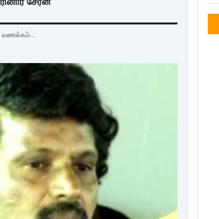
ரினார் சேரன்
் வணக்கம்…