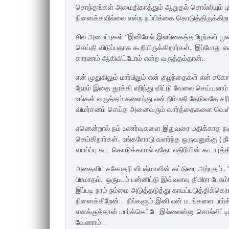
சொந்தங்கள் அமைதிகாத்தும் ஆறுதல் சொல்லியும் 
நினைக்கவில்லை என்ற நம்பிக்கை கொடுத்திருக்கிறார
சில அமைப்புகள் “இனிமேல் இலங்கைத்தமிழர்கள் ம
செய்தி விடுப்பதாக கூறியிருக்கிறார்கள்.. இப்போது
காரணம் ஆகிவிட்டோம் என்ற வருத்தம்தான்..
என் முதுகிலும் மார்பிலும் என் குழந்தைகள் என்
நேரம் இதை தூக்கி எறிந்து விட்டு வேலை செய்யலாம
உங்கள் வருத்தம் களைந்து என் நிம்மதி தேடுவதே சர
விமர்சனம் செய்த அனைவரும் வார்த்தைகளை வெள
ஏனென்றால் நம் உணர்வுகளை இதுவரை மதிக்காத நடிகரி
செய்கிறார்கள்.. உங்களோடு வளர்ந்த ஒருவனுக்கு ( ந
வாய்ப்பு கூட கொடுக்காமல் ஏதோ எதிரியின் கூடாரத
அதைவிட சகோதரி விபத்மாவின் கட்டுரை அற்புதம்..
பிரமாதம்.. ஒருபடம் பன்னிட்டு இவ்வளவு திமிரா பே
இப்படி நாம் நம்மை அடுத்தடுத்து காயப்படுத்திக
நினைக்கிறேன்… நீங்களும் இனி என் படங்களை பார்
எனக்குத்தான் மார்க்கெட்டே இல்லைன்னு சொல்லிட்ட
வேணாம்…