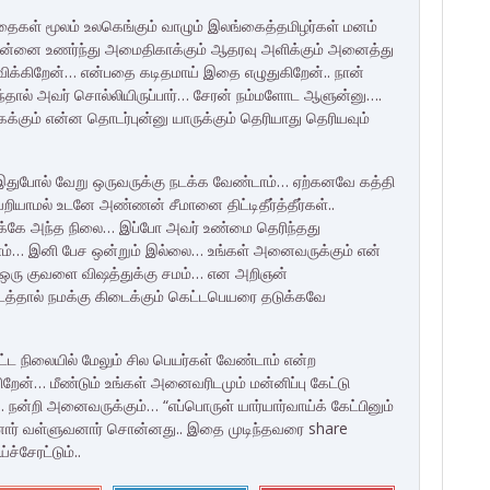
்தைகள் மூலம் உலகெங்கும் வாழும் இலங்கைத்தமிழர்கள் மனம்
ல என்னை உணர்ந்து அமைதிகாக்கும் ஆதரவு அளிக்கும் அனைத்து
ிக்கிறேன்… என்பதை கடிதமாய் இதை எழுதுகிறேன்.. நான்
தால் அவர் சொல்லியிருப்பார்… சேரன் நம்மளோட ஆளுன்னு….
்கும் என்ன தொடர்புன்னு யாருக்கும் தெரியாது தெரியவும்
ுபோல் வேறு ஒருவருக்கு நடக்க வேண்டாம்… ஏற்கனவே கத்தி
ியாமல் உடனே அண்ணன் சீமானை திட்டிதீர்த்தீர்கள்..
க்கே அந்த நிலை… இப்போ அவர் உண்மை தெரிந்தது
… இனி பேச ஒன்றும் இல்லை… உங்கள் அனைவருக்கும் என்
 ஒரு குவளை விஷத்துக்கு சமம்… என அறிஞன்
ட்டத்தால் நமக்கு கிடைக்கும் கெட்டபெயரை தடுக்கவே
ட நிலையில் மேலும் சில பெயர்கள் வேண்டாம் என்ற
ேன்… மீண்டும் உங்கள் அனைவரிடமும் மன்னிப்பு கேட்டு
ன்றி அனைவருக்கும்… “எப்பொருள் யார்யார்வாய்க் கேட்பினும்
்னோர் வள்ளுவனார் சொன்னது.. இதை முடிந்தவரை share
ச்சேரட்டும்..