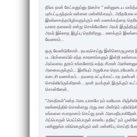
நீங்க நான் கேட்கனும்னு நினச்ச ” என்னுடைய வார்த
புன்பட்டிருந்தால் என்னை மன்னிக்கவும்.. அதேபோ
இலங்கைத்தமிழர்களுக்கும் என் வணக்கத்தை தெரிவ
யாரை தலைவர் என்று சொல்வேனோ அவர் இருந்திருந்
அவர் இல்லாத இழப்பு தெரிகிறது… எனக்கும் இலங்கைக
வேணாம்…
ஒரு வேண்டுகோள்.. தயவுசெய்து இன்னொருமுறை இத
பட பிரச்னையில் எந்த காரணங்களும் இன்றி உண்மையற
அவ்வளவு தூரம் உங்களோடு வந்த சீமான் அண்ணனு
அனைவருக்கும்… இனியும் அதுபோல தொடரவேண்டாம்
கடைசி வணக்கம்… தவறை சுட்டிக்காட்டாத நண்பன்
சொல்லியிருக்கிறான்… நான் நமக்குள் இருக்கும் கூ
சொன்னேன்..
“அகதிகள்”என்ற அடையாளமே நம் வலியாக மிஞ்சிவிட்
எண்ணத்தில் சொன்னது அது என மீண்டும் பதிவிடுகிற
உங்களை சமாதானம் செய்து நான் அமைதியாகிறேன்.. ந
அப்பொருள் மெய்ப்பொருள் காண்ப தறிவு” நம் முன
பண்ணுங்க எல்லொருக்கும் என் மன்னிப்பு செய்தி போய்