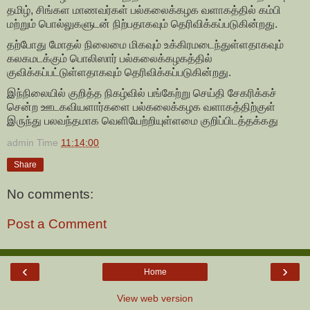
தமிழ், சிங்கள மாணவர்கள் பல்கலைக்கழக வளாகத்தில் கம்பி
மற்றும் பொல்லுகளுடன் நிற்பதாகவும் தெரிவிக்கப்படுகின்றது.
தற்போது மோதல் நிலைமை மிகவும் உக்கிரமடைந்துள்ளதாகவும்
கலகமடக்கும் பொலிஸார் பல்கலைக்கழகத்தில்
குவிக்கப்பட்டுள்ளதாகவும் தெரிவிக்கப்படுகின்றது.
இந்நிலையில் குறித்த நிகழ்வில் பங்கேற்று செய்தி சேகரிக்கச்
சென்ற ஊடகவியளார்களை பல்கலைக்கழக வளாகத்திற்குள்
இருந்து பலவந்தமாக வெளியேற்றியுள்ளமை குறிப்பிடத்தக்கது
admin
Time
11:14:00
Share
No comments:
Post a Comment
‹
›
Home
View web version