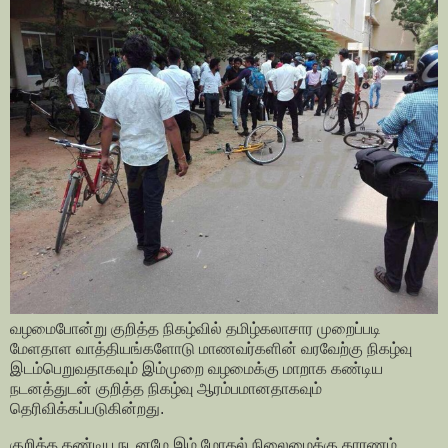
வழமைபோன்று குறித்த நிகழ்வில் தமிழ்கலாசார முறைப்படி
மேளதாள வாத்தியங்களோடு மாணவர்களின் வரவேற்கு நிகழ்வு
இடம்பெறுவதாகவும் இம்முறை வழமைக்கு மாறாக கண்டிய
நடனத்துடன் குறித்த நிகழ்வு ஆரம்பமானதாகவும்
தெரிவிக்கப்படுகின்றது.
குறித்த கண்டிய நடனமே இம் மோதல் நிலைமைக்கு காரணம்