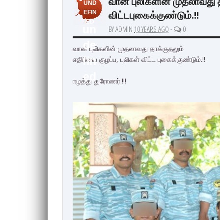
வான் புலிகளின் முதலாவது த
UND
விட்டபுகைக்குண்டும்.!!
EFIN
ED
un
BY ADMIN
10 YEARS AGO
-
0
de
வான் புலிகளின் முதலாவது தாக்குதலும்
எதிரியை குழப்ப, புலிகள் விட்ட புகைக்குண்டும்.!!
fin
ed
ஈழத்து துரோணர்.!!!