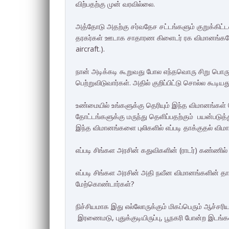
விற்பதற்கு முன் வரவில்லை.
அத்தோடு அதற்கு சர்வதேச சட்டங்களும் குறுக்கிட்ட
தரகர்கள் ஊடாக சாதாரண கிளைடர் ரக விமானங்களே க
aircraft.).
நான் அடிக்கடி கூறுவது போல எந்தவொரு சிறு பொருள
பெற்றுவிடுவார்கள். அதில் குறிப்பிட்டு சொல்ல கூடி
உண்மையில் உங்களுக்கு தெரியும் இந்த விமானங்கள் 
தோட்டங்களுக்கு மருந்து தெளிப்பதற்கும் பயன்படுத
இந்த விமானங்களை புலிகளில் எப்படி தாக்குதல் வி
எப்படி சிங்கள அரசின் கதுவிகளின் (ராடர்) கண்ண
எப்படி சிங்கள அரசின் அதி நவீன விமானங்களின் தாக
மேற்கொண்டார்கள்?
நிச்சியமாக இது எல்லோருக்கும் மிகப்பெரும் ஆச்சரிய
இரணைமடு, புதுக்குடியிருப்பு, பூநகரி போன்ற இட