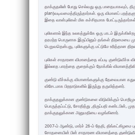
தாக்குதலின் போது செல்வது ஒரு பாதையாகவும், திர
plan)வடிவமைத்திருந்தார்கள். ஒரு விமானப் பறத்தள
இதை வான்புலிகள் மிக கச்சிதமாக போட்டிருந்தார்கள
புலிகளால் இந்த உலகத்துக்கே ஒரு பாடம் இருக்கின
தரமற்ற பொருளாக இருப்பினும் தங்கள் திறமையை முழ
பெறுவதென்பது, புலிகளுக்கு மட்டுமே உரித்தான தி
புலிகள் சாதாரண விமானத்தை எப்படி குண்டுவீச்சு வ
இல்லாத பாரத்தை குறைக்கும் நோக்கில் விமானத்தி
குண்டு வீச்சுக்கு விமானங்களுக்கு தேவையான கது
விசேடமாக பிறநாடுகளில் இருந்து தருவித்தனர்.
தாக்குதலுக்கான குண்டுகளை விடுவிக்கும் பொறிமு
பொருத்தப்பட்டு, சோதித்து ,திருப்பதி கண்டபின்,
தாக்குதலுக்கான அனுமதியை வழங்கினார்.
2007-ம் ஆண்டு, மார்ச் 26-ம் தேதி, திங்கட்கிழம
சோதனையின் பின் சாதாரண விமானத்தை குண்டுவீச்ச