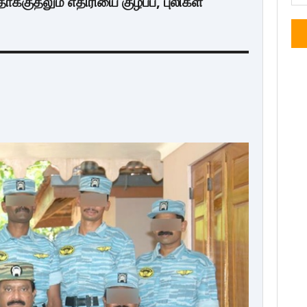
ாக்குதலும் எதிரியை குழப்ப, புலிகள்