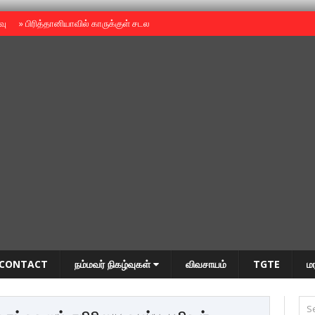
ைவு
»
பிரித்தானியாவில் காருக்குள் சடலம் -தமிழருடையதா ?
»
தியாகதீபம் அன்னை
CONTACT
நம்மவர் நிகழ்வுகள்
விவசாயம்
TGTE
ம