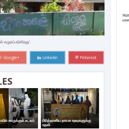
Ho
மரண
் எழுதப்படுகிறது'.
Google+
Linkedin
Pinterest
LES
ாவில் காருக்குள் சடலம்
பிரித்தானிய தாயக உறவுகளுக்கு
உதவி