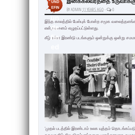
இனக்கலவரத்தை உருவாக்கும
UND
EFIN
BY ADMIN
11 YEARS AGO
-
0
ED
un
இந்த காலத்தில் பேஸ்புக் போன்ற சமூக வலைத்தளங்க
de
என்ற வசனம் எழுதப்பட்டுள்ளது.
fin
கீழ் உள்ள இரண்டு படங்களும் ஒன்றுக்கு ஒன்று சமம
ed
'முதல் படத்தில் இரண்டாம் உலக யுத்தம் தொடங்கப்படு
கதவுகளில் சில விளம்பரங்களை பலாத்காரமாக எழுதும்