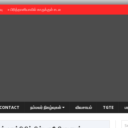
ைவு
»
பிரித்தானியாவில் காருக்குள் சடலம் -தமிழருடையதா ?
»
தியாகதீபம் அன்னை
CONTACT
நம்மவர் நிகழ்வுகள்
விவசாயம்
TGTE
ம